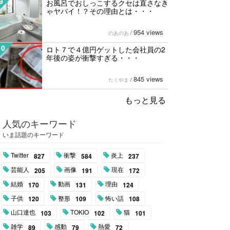
9
お風呂でおしっこするクセは直さなき
ゃヤバイ！？その理由とは・・・
954 views
のあのあ
/
10
ロト７で４億円ゲットした会社員の2
年後の姿が衝撃すぎる・・・
845 views
たくやま
/
もっと見る
人気のキーワード
いま話題のキーワード
Twitter
衝撃
炎上
827
584
237
芸能人
画像
現在
205
191
172
結婚
動画
理由
170
131
124
子供
整形
怖い話
120
109
108
山口達也
TOKIO
猫
103
102
101
雑学
感動
熱愛
89
79
72