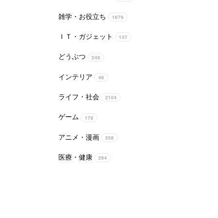
雑学・お役立ち
1679
ＩＴ・ガジェット
137
どうぶつ
249
インテリア
46
ライフ・社会
2104
ゲーム
178
アニメ・漫画
358
医療・健康
264