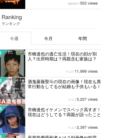
553 views
kanon
/
Ranking
ランキング
今週
今月
年間
1
市橋達也の逃亡生活！現在の顔が別
人？出所時期は？両親含む家族は？
11,999 views
ペコ
/
2
酒鬼薔薇聖斗の現在の画像！現在も異
常行動をしてるが結婚も子供もいる！
5,207 views
ペコ
/
3
市橋達也イケメンでスペック高すぎ！
現在はどうしてる？両親が語ったこと
2,397 views
ペコ
/
4
平尾龍磨受刑者とは？顔画像や犯罪