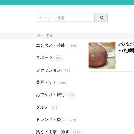
子守
パパに
エンタメ・芸能
4536
った瞬
スポーツ
629
ファッション
182
美容・ケア
300
おでかけ・旅行
258
グルメ
245
トレンド・炎上
3072
笑う・衝撃・癒す
4632