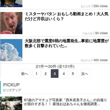
/
294 views
あとらす
ミスターヤバタン おもしろ動画まとめ！大人気
だけど月収はいくら？
/
94 views
のあのあ
大阪北部で震度6弱の地震発生...事前に地震雲が
数多く目撃されていた...
/
450 views
肉山さん
21件〜30件 (全131件)
前へ
1
2
3
4
5
次へ
PICKUP
ピックアップ
87歳のアマチュア写真家『西本喜美子さん』の自撮り
が面白すぎる！！ 最強おばあちゃんを徹底調査...