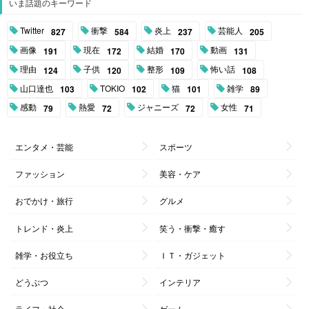
いま話題のキーワード
Twitter
衝撃
炎上
芸能人
827
584
237
205
画像
現在
結婚
動画
191
172
170
131
理由
子供
整形
怖い話
124
120
109
108
山口達也
TOKIO
猫
雑学
103
102
101
89
感動
熱愛
ジャニーズ
女性
79
72
72
71
エンタメ・芸能
スポーツ
ファッション
美容・ケア
おでかけ・旅行
グルメ
トレンド・炎上
笑う・衝撃・癒す
雑学・お役立ち
ＩＴ・ガジェット
どうぶつ
インテリア
ライフ・社会
ゲーム