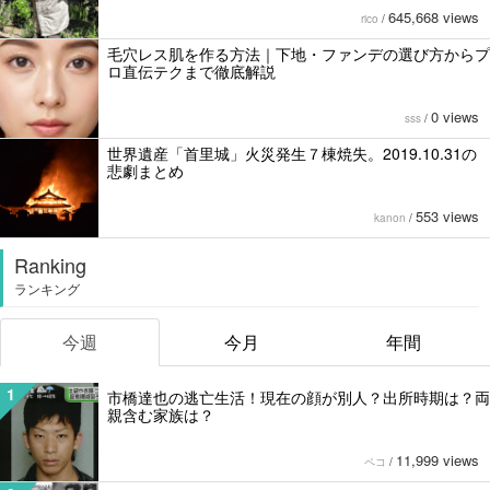
645,668 views
rico
/
毛穴レス肌を作る方法｜下地・ファンデの選び方からプ
ロ直伝テクまで徹底解説
0 views
sss
/
世界遺産「首里城」火災発生７棟焼失。2019.10.31の
悲劇まとめ
553 views
kanon
/
Ranking
ランキング
今週
今月
年間
1
市橋達也の逃亡生活！現在の顔が別人？出所時期は？両
親含む家族は？
11,999 views
ペコ
/