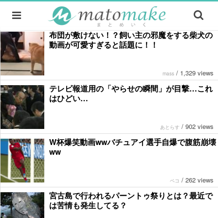
布団が敷けない！？飼い主の邪魔をする柴犬の
動画が可愛すぎると話題に！！
/
1,329 views
mass
テレビ報道用の「やらせの瞬間」が目撃…これ
はひどい…
/
902 views
あとらす
W杯爆笑動画wwバチュアイ選手自爆で腹筋崩壊
ww
/
262 views
ペコ
宮古島で行われるパーントゥ祭りとは？最近で
は苦情も発生してる？