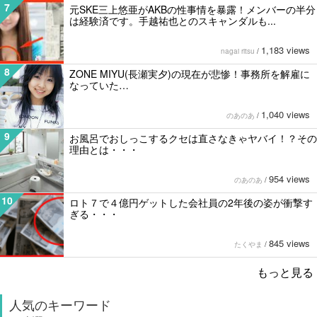
7
元SKE三上悠亜がAKBの性事情を暴露！メンバーの半分
は経験済です。手越祐也とのスキャンダルも...
1,183 views
nagai ritsu
/
8
ZONE MIYU(長瀬実夕)の現在が悲惨！事務所を解雇に
なっていた…
1,040 views
のあのあ
/
9
お風呂でおしっこするクセは直さなきゃヤバイ！？その
理由とは・・・
954 views
のあのあ
/
10
ロト７で４億円ゲットした会社員の2年後の姿が衝撃す
ぎる・・・
845 views
たくやま
/
もっと見る
人気のキーワード