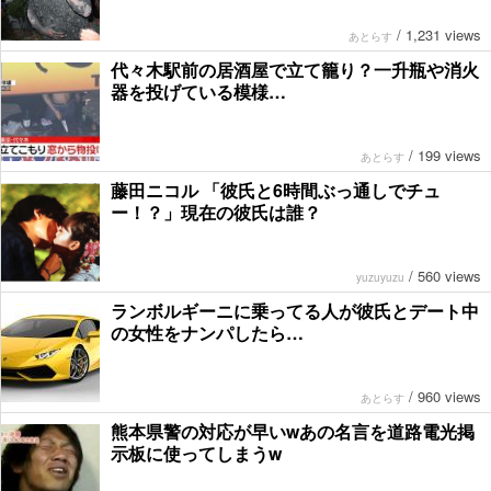
/
1,231 views
あとらす
代々木駅前の居酒屋で立て籠り？一升瓶や消火
器を投げている模様…
/
199 views
あとらす
藤田ニコル 「彼氏と6時間ぶっ通しでチュ
ー！？」現在の彼氏は誰？
/
560 views
yuzuyuzu
ランボルギーニに乗ってる人が彼氏とデート中
の女性をナンパしたら…
/
960 views
あとらす
熊本県警の対応が早いwあの名言を道路電光掲
示板に使ってしまうw