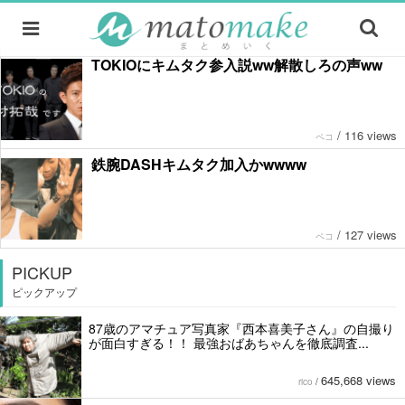
TOKIOにキムタク参入説ww解散しろの声ww
/
116 views
ペコ
鉄腕DASHキムタク加入かwwww
/
127 views
ペコ
PICKUP
ピックアップ
87歳のアマチュア写真家『西本喜美子さん』の自撮り
が面白すぎる！！ 最強おばあちゃんを徹底調査...
645,668 views
rico
/