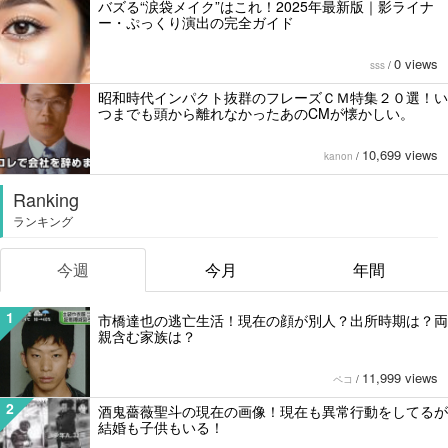
バズる“涙袋メイク”はこれ！2025年最新版｜影ライナ
ー・ぷっくり演出の完全ガイド
0 views
sss
/
昭和時代インパクト抜群のフレーズＣＭ特集２０選！い
つまでも頭から離れなかったあのCMが懐かしい。
10,699 views
kanon
/
Ranking
ランキング
今週
今月
年間
1
市橋達也の逃亡生活！現在の顔が別人？出所時期は？両
親含む家族は？
11,999 views
ペコ
/
2
酒鬼薔薇聖斗の現在の画像！現在も異常行動をしてるが
結婚も子供もいる！