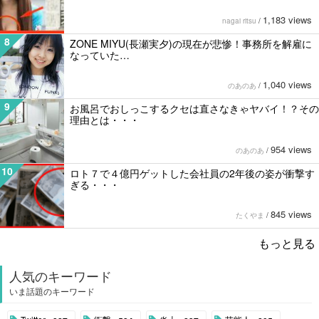
1,183 views
nagai ritsu
/
8
ZONE MIYU(長瀬実夕)の現在が悲惨！事務所を解雇に
なっていた…
1,040 views
のあのあ
/
9
お風呂でおしっこするクセは直さなきゃヤバイ！？その
理由とは・・・
954 views
のあのあ
/
10
ロト７で４億円ゲットした会社員の2年後の姿が衝撃す
ぎる・・・
845 views
たくやま
/
もっと見る
人気のキーワード
いま話題のキーワード