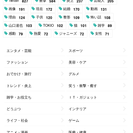
Twitter
衝撃
炎上
芸能人
827
584
237
205
画像
現在
結婚
動画
191
172
170
131
理由
子供
整形
怖い話
124
120
109
108
山口達也
TOKIO
猫
雑学
103
102
101
89
感動
熱愛
ジャニーズ
女性
79
72
72
71
エンタメ・芸能
スポーツ
ファッション
美容・ケア
おでかけ・旅行
グルメ
トレンド・炎上
笑う・衝撃・癒す
雑学・お役立ち
ＩＴ・ガジェット
どうぶつ
インテリア
ライフ・社会
ゲーム
アニメ・漫画
医療・健康