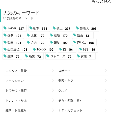
もっと見る
人気のキーワード
いま話題のキーワード
Twitter
衝撃
炎上
芸能人
827
584
237
205
画像
現在
結婚
動画
191
172
170
131
理由
子供
整形
怖い話
124
120
109
108
山口達也
TOKIO
猫
雑学
103
102
101
89
感動
熱愛
ジャニーズ
女性
79
72
72
71
エンタメ・芸能
スポーツ
ファッション
美容・ケア
おでかけ・旅行
グルメ
トレンド・炎上
笑う・衝撃・癒す
雑学・お役立ち
ＩＴ・ガジェット