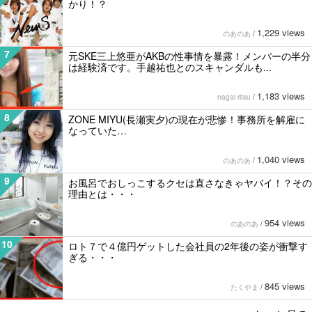
かり！？
1,229 views
のあのあ
/
7
元SKE三上悠亜がAKBの性事情を暴露！メンバーの半分
は経験済です。手越祐也とのスキャンダルも...
1,183 views
nagai ritsu
/
8
ZONE MIYU(長瀬実夕)の現在が悲惨！事務所を解雇に
なっていた…
1,040 views
のあのあ
/
9
お風呂でおしっこするクセは直さなきゃヤバイ！？その
理由とは・・・
954 views
のあのあ
/
10
ロト７で４億円ゲットした会社員の2年後の姿が衝撃す
ぎる・・・
845 views
たくやま
/