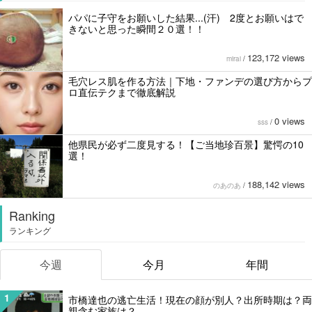
パパに子守をお願いした結果...(汗) 2度とお願いはで
きないと思った瞬間２０選！！
123,172 views
mirai
/
毛穴レス肌を作る方法｜下地・ファンデの選び方からプ
ロ直伝テクまで徹底解説
0 views
sss
/
他県民が必ず二度見する！【ご当地珍百景】驚愕の10
選！
188,142 views
のあのあ
/
Ranking
ランキング
今週
今月
年間
1
市橋達也の逃亡生活！現在の顔が別人？出所時期は？両
親含む家族は？