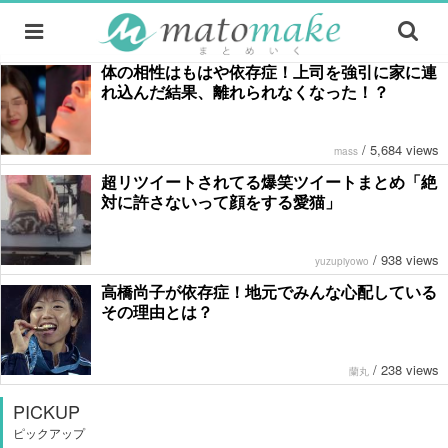
体の相性はもはや依存症！上司を強引に家に連
れ込んだ結果、離れられなくなった！？
/
5,684 views
mass
超リツイートされてる爆笑ツイートまとめ「絶
対に許さないって顔をする愛猫」
/
938 views
yuzupiyowo
高橋尚子が依存症！地元でみんな心配している
その理由とは？
/
238 views
蘭丸
PICKUP
ピックアップ