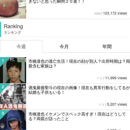
きないと思った瞬間２０選！！
123,172 views
mirai
/
Ranking
ランキング
今週
今月
年間
1
市橋達也の逃亡生活！現在の顔が別人？出所時期は？両
親含む家族は？
11,999 views
ペコ
/
2
酒鬼薔薇聖斗の現在の画像！現在も異常行動をしてるが
結婚も子供もいる！
5,207 views
ペコ
/
3
市橋達也イケメンでスペック高すぎ！現在はどうして
る？両親が語ったこと