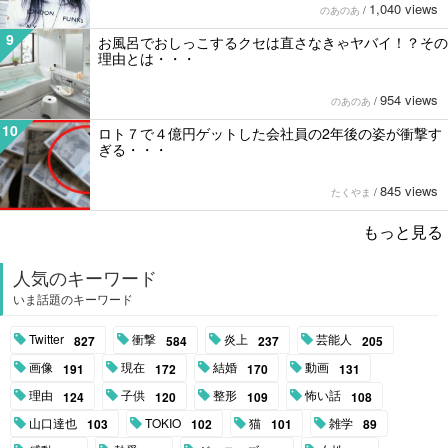
1,040 views
のあのあ
/
9
お風呂でおしっこするクセは直さなきゃヤバイ！？その
理由とは・・・
954 views
のあのあ
/
10
ロト７で４億円ゲットした会社員の2年後の姿が衝撃す
ぎる・・・
845 views
たくやま
/
もっと見る
人気のキーワード
いま話題のキーワード
Twitter
衝撃
炎上
芸能人
827
584
237
205
画像
現在
結婚
動画
191
172
170
131
理由
子供
整形
怖い話
124
120
109
108
山口達也
TOKIO
猫
雑学
103
102
101
89