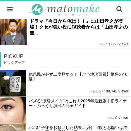
ドラマ『今日から俺は！！』に山田孝之が登
場！クセが強い役に視聴者からは「山田孝之の
無...
/
1,353 views
mass
PICKUP
ピックアップ
他県民が必ず二度見する！【ご当地珍百景】驚愕の10
選！
188,142 views
のあのあ
/
バズる“涙袋メイク”はこれ！2025年最新版｜影ライナ
ー・ぷっくり演出の完全ガイド
0 views
sss
/
パパに子守をお願いした結果...(汗) 2度とお願いはで