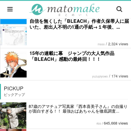
自信を無くした「BLEACH」作者久保帯人に届
いた、差出人不明の1通の手紙→１年後、...
/
2,324 views
mass
15年の連載に幕 ジャンプの大人気作品
「BLEACH」感動の最終回！！！
/
174 views
yuzupiyowo
PICKUP
ピックアップ
87歳のアマチュア写真家『西本喜美子さん』の自撮り
が面白すぎる！！ 最強おばあちゃんを徹底調査...
645,668 views
rico
/