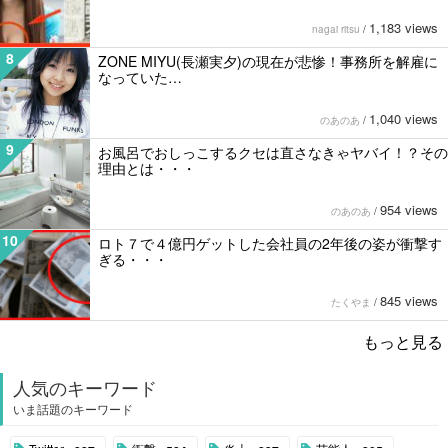
1,183 views
nagai ritsu
/
8
ZONE MIYU(長瀬実夕)の現在が悲惨！事務所を解雇に
なっていた…
1,040 views
のあのあ
/
9
お風呂でおしっこするクセは直さなきゃヤバイ！？その
理由とは・・・
954 views
のあのあ
/
10
ロト７で４億円ゲットした会社員の2年後の姿が衝撃す
ぎる・・・
845 views
たくやま
/
もっと見る
人気のキーワード
いま話題のキーワード