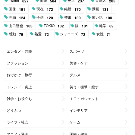
Twitter
衝撃
炎上
芸能人
827
584
237
205
画像
現在
結婚
動画
191
172
170
131
理由
子供
整形
怖い話
124
120
109
108
山口達也
TOKIO
猫
雑学
103
102
101
89
感動
熱愛
ジャニーズ
女性
79
72
72
71
エンタメ・芸能
スポーツ
ファッション
美容・ケア
おでかけ・旅行
グルメ
トレンド・炎上
笑う・衝撃・癒す
雑学・お役立ち
ＩＴ・ガジェット
どうぶつ
インテリア
ライフ・社会
ゲーム
アニメ・漫画
医療・健康