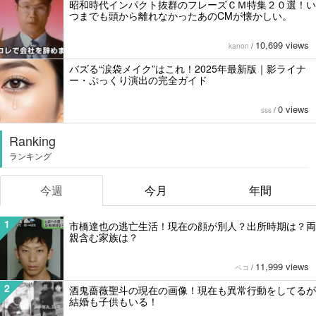
昭和時代インパクト抜群のフレーズＣＭ特集２０選！い
つまでも頭から離れなかったあのCMが懐かしい。
10,699 views
kanon
/
バズる“涙袋メイク”はこれ！2025年最新版｜影ライナ
ー・ぷっくり演出の完全ガイド
0 views
sss
/
Ranking
ランキング
今週
今月
年間
1
市橋達也の逃亡生活！現在の顔が別人？出所時期は？両
親含む家族は？
11,999 views
ペコ
/
2
酒鬼薔薇聖斗の現在の画像！現在も異常行動をしてるが
結婚も子供もいる！