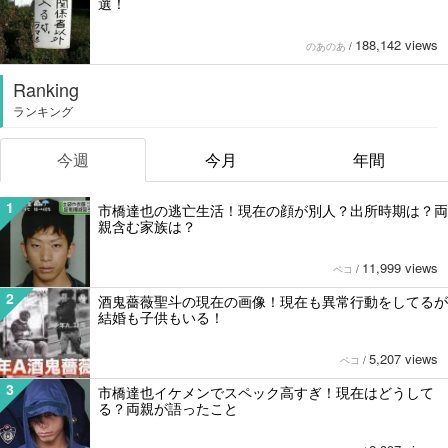
選！
188,142 views
のあのあ
/
Ranking
ランキング
今週
今月
年間
1
市橋達也の逃亡生活！現在の顔が別人？出所時期は？両
親含む家族は？
11,999 views
ペコ
/
2
酒鬼薔薇聖斗の現在の画像！現在も異常行動をしてるが
結婚も子供もいる！
5,207 views
ペコ
/
3
市橋達也イケメンでスペック高すぎ！現在はどうして
る？両親が語ったこと