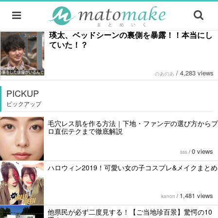
瑛太、ベッドシーンの裏側を暴露！！本当にし
ていた！？
/
4,283 views
のあのあ
PICKUP
ピックアップ
毛穴レス肌を作る方法｜下地・ファンデの選び方からプ
ロ直伝テクまで徹底解説
0 views
sss
/
ハロウィン2019！可愛い女の子コスプレ&メイクまとめ
1,481 views
kanon
/
他県民が必ず二度見する！【ご当地珍百景】驚愕の10