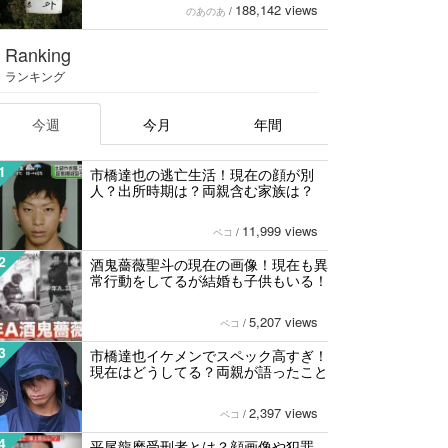
188,142 views
のあのあ
/
Ranking
ランキング
今週
今月
年間
1
市橋達也の逃亡生活！現在の顔が別
人？出所時期は？両親含む家族は？
11,999 views
ペコ
/
2
酒鬼薔薇聖斗の現在の画像！現在も異
常行動をしてるが結婚も子供もいる！
5,207 views
ペコ
/
3
市橋達也イケメンでスペック高すぎ！
現在はどうしてる？両親が語ったこと
2,397 views
ペコ
/
4
平尾龍磨受刑者とは？顔画像や犯罪