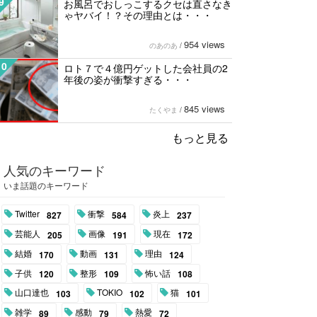
9
お風呂でおしっこするクセは直さなき
ゃヤバイ！？その理由とは・・・
954 views
のあのあ
/
10
ロト７で４億円ゲットした会社員の2
年後の姿が衝撃すぎる・・・
845 views
たくやま
/
もっと見る
人気のキーワード
いま話題のキーワード
Twitter
衝撃
炎上
827
584
237
芸能人
画像
現在
205
191
172
結婚
動画
理由
170
131
124
子供
整形
怖い話
120
109
108
山口達也
TOKIO
猫
103
102
101
雑学
感動
熱愛
89
79
72