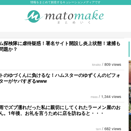
情報をまとめて創造するキュレーションメディアです
ム探検隊に虐待疑惑！署名サイト開設し炎上状態！逮捕も
問題か？
/
809 views
kinako
トのゆづくんに負けるな！ハムスターのゆずくんのビフォ
ターがヤバすぎるwww
/
1,344 views
mass
雨でズブ濡れだった私に親切にしてくれたラーメン屋のお
ん。1年後、お礼を言うために店を訪ねると・・・
/
682 views
tani