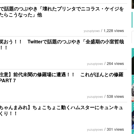
tterで話題のつぶやき「壊れたプリンタでニコラス・ケイジを
たらこうなった」他
/
1,228 views
yuzupiyowo
笑おう！！ Twitterで話題のつぶやき「全盛期の小室哲哉
！！
/
264 views
yuzupiyowo
注意】前代未聞の修羅場に遭遇！！ これがほんとの修羅
PART７
/
538 views
yuzupiyowo
ちゃんまみれ】ちょこちょこ動くハムスターにキュンキュ
くり！！
/
301 views
yuzupiyowo