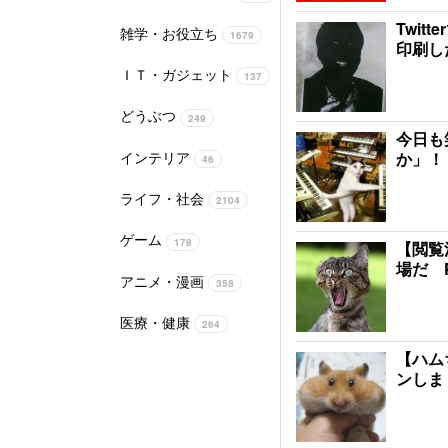
Twi
雑学・お役立ち
1679
印刷し
ＩＴ・ガジェット
137
どうぶつ
249
今日も
インテリア
か」！
46
ライフ・社会
2104
ゲーム
178
【閲覧
場だ 
アニメ・漫画
358
医療・健康
264
【ハム
ンしま