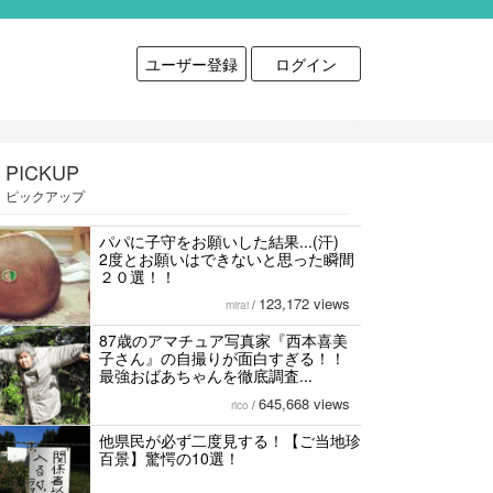
ユーザー登録
ログイン
PICKUP
ピックアップ
パパに子守をお願いした結果...(汗)
2度とお願いはできないと思った瞬間
２０選！！
123,172 views
mirai
/
87歳のアマチュア写真家『西本喜美
子さん』の自撮りが面白すぎる！！
最強おばあちゃんを徹底調査...
645,668 views
rico
/
他県民が必ず二度見する！【ご当地珍
百景】驚愕の10選！