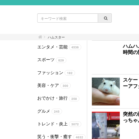
ハムスター
ハムハ
エンタメ・芸能
4536
時間の
スポーツ
629
ファッション
182
スケー
美容・ケア
ーアフ
300
おでかけ・旅行
258
グルメ
245
突然の
っちゃ
トレンド・炎上
3072
笑う・衝撃・癒す
4632