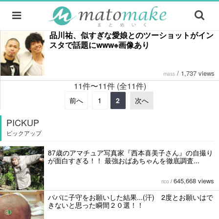
品川祐、似すぎな愛娘とのツーショットがイン
スタで話題にwww※画像あり
/
1,737 views
mass
11件〜11件 (全11件)
前へ
1
2
次へ
PICKUP
ピックアップ
87歳のアマチュア写真家『西本喜美子さん』の自撮り
が面白すぎる！！ 最強おばあちゃんを徹底調査...
645,668 views
rico
/
パパに子守をお願いした結果...(汗) 2度とお願いはで
きないと思った瞬間２０選！！