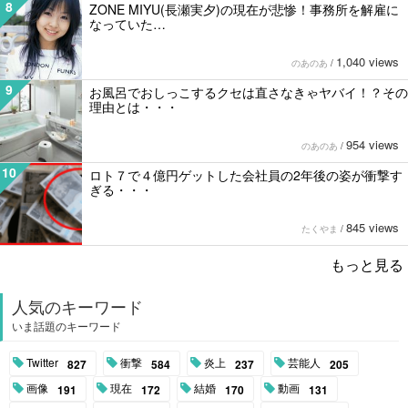
8
ZONE MIYU(長瀬実夕)の現在が悲惨！事務所を解雇に
なっていた…
1,040 views
のあのあ
/
9
お風呂でおしっこするクセは直さなきゃヤバイ！？その
理由とは・・・
954 views
のあのあ
/
10
ロト７で４億円ゲットした会社員の2年後の姿が衝撃す
ぎる・・・
845 views
たくやま
/
もっと見る
人気のキーワード
いま話題のキーワード
Twitter
衝撃
炎上
芸能人
827
584
237
205
画像
現在
結婚
動画
191
172
170
131