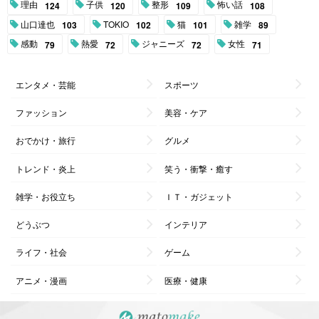
理由
子供
整形
怖い話
124
120
109
108
山口達也
TOKIO
猫
雑学
103
102
101
89
感動
熱愛
ジャニーズ
女性
79
72
72
71
エンタメ・芸能
スポーツ
ファッション
美容・ケア
おでかけ・旅行
グルメ
トレンド・炎上
笑う・衝撃・癒す
雑学・お役立ち
ＩＴ・ガジェット
どうぶつ
インテリア
ライフ・社会
ゲーム
アニメ・漫画
医療・健康