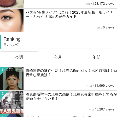
123,172 views
mirai
/
バズる“涙袋メイク”はこれ！2025年最新版｜影ライナ
ー・ぷっくり演出の完全ガイド
0 views
sss
/
Ranking
ランキング
今週
今月
年間
1
市橋達也の逃亡生活！現在の顔が別人？出所時期は？両
親含む家族は？
11,999 views
ペコ
/
2
酒鬼薔薇聖斗の現在の画像！現在も異常行動をしてるが
結婚も子供もいる！
5,207 views
ペコ
/