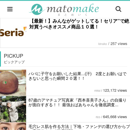
【最新！】みんながゲットしてる！セリア”で絶
対買うべきオススメ商品１０選！
/
257 views
kinako
PICKUP
ピックアップ
パパに子守をお願いした結果...(汗) 2度とお願いはで
きないと思った瞬間２０選！！
123,172 views
mirai
/
87歳のアマチュア写真家『西本喜美子さん』の自撮り
が面白すぎる！！ 最強おばあちゃんを徹底調査...
645,668 views
rico
/
毛穴レス肌を作る方法｜下地・ファンデの選び方からプ