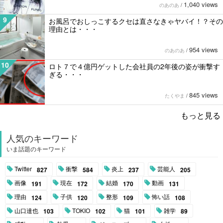
1,040 views
のあのあ
/
9
お風呂でおしっこするクセは直さなきゃヤバイ！？その
理由とは・・・
954 views
のあのあ
/
10
ロト７で４億円ゲットした会社員の2年後の姿が衝撃す
ぎる・・・
845 views
たくやま
/
もっと見る
人気のキーワード
いま話題のキーワード
Twitter
衝撃
炎上
芸能人
827
584
237
205
画像
現在
結婚
動画
191
172
170
131
理由
子供
整形
怖い話
124
120
109
108
山口達也
TOKIO
猫
雑学
103
102
101
89