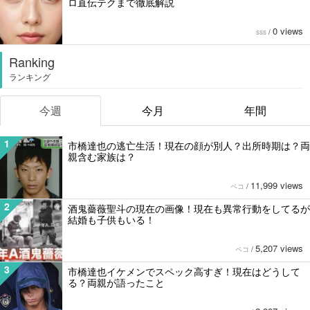
ロ直伝テクまで徹底解説
0 views
sss
/
Ranking
ランキング
今週
今月
年間
1
市橋達也の逃亡生活！現在の顔が別人？出所時期は？両
親含む家族は？
11,999 views
ペコ
/
2
酒鬼薔薇聖斗の現在の画像！現在も異常行動をしてるが
結婚も子供もいる！
5,207 views
ペコ
/
3
市橋達也イケメンでスペック高すぎ！現在はどうして
る？両親が語ったこと