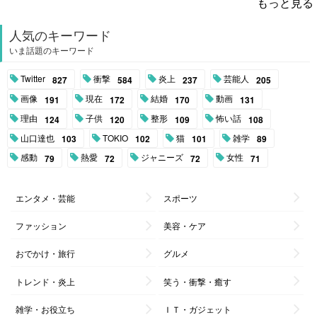
もっと見る
人気のキーワード
いま話題のキーワード
Twitter
衝撃
炎上
芸能人
827
584
237
205
画像
現在
結婚
動画
191
172
170
131
理由
子供
整形
怖い話
124
120
109
108
山口達也
TOKIO
猫
雑学
103
102
101
89
感動
熱愛
ジャニーズ
女性
79
72
72
71
エンタメ・芸能
スポーツ
ファッション
美容・ケア
おでかけ・旅行
グルメ
トレンド・炎上
笑う・衝撃・癒す
雑学・お役立ち
ＩＴ・ガジェット