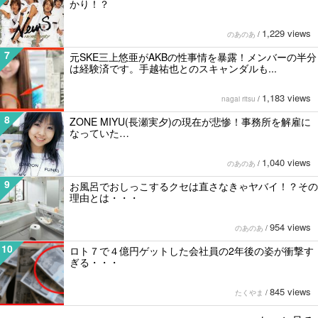
かり！？
1,229 views
のあのあ
/
7
元SKE三上悠亜がAKBの性事情を暴露！メンバーの半分
は経験済です。手越祐也とのスキャンダルも...
1,183 views
nagai ritsu
/
8
ZONE MIYU(長瀬実夕)の現在が悲惨！事務所を解雇に
なっていた…
1,040 views
のあのあ
/
9
お風呂でおしっこするクセは直さなきゃヤバイ！？その
理由とは・・・
954 views
のあのあ
/
10
ロト７で４億円ゲットした会社員の2年後の姿が衝撃す
ぎる・・・
845 views
たくやま
/