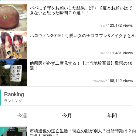
パパに子守をお願いした結果...(汗) 2度とお願いはで
きないと思った瞬間２０選！！
123,172 views
mirai
/
ハロウィン2019！可愛い女の子コスプレ&メイクまとめ
1,481 views
kanon
/
他県民が必ず二度見する！【ご当地珍百景】驚愕の10
選！
188,142 views
のあのあ
/
Ranking
ランキング
今週
今月
年間
1
市橋達也の逃亡生活！現在の顔が別人？出所時期は？両
親含む家族は？