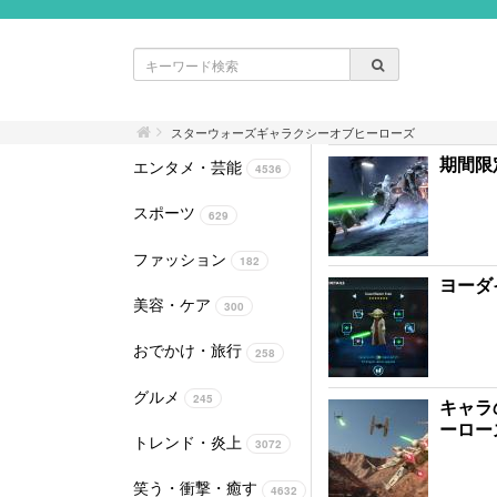
スターウォーズギャラクシーオブヒーローズ
期間限
エンタメ・芸能
4536
スポーツ
629
ファッション
182
ヨーダ
美容・ケア
300
おでかけ・旅行
258
グルメ
245
キャラ
ーロー
トレンド・炎上
3072
笑う・衝撃・癒す
4632