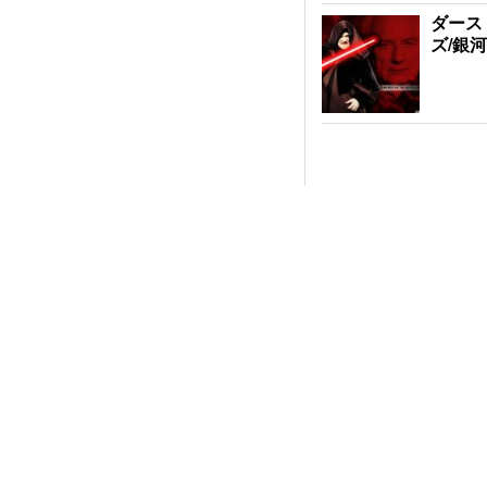
ダース
ズ/銀