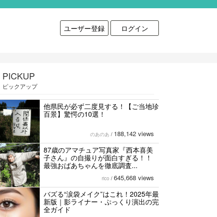
ユーザー登録
ログイン
PICKUP
ピックアップ
他県民が必ず二度見する！【ご当地珍
百景】驚愕の10選！
188,142 views
のあのあ
/
87歳のアマチュア写真家『西本喜美
子さん』の自撮りが面白すぎる！！
最強おばあちゃんを徹底調査...
645,668 views
rico
/
バズる“涙袋メイク”はこれ！2025年最
新版｜影ライナー・ぷっくり演出の完
全ガイド