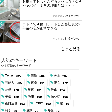
9
お風呂でおしっこするクセは直さなき
ゃヤバイ！？その理由とは・・・
954 views
のあのあ
/
10
ロト７で４億円ゲットした会社員の2
年後の姿が衝撃すぎる・・・
845 views
たくやま
/
もっと見る
人気のキーワード
いま話題のキーワード
Twitter
衝撃
炎上
827
584
237
芸能人
画像
現在
205
191
172
結婚
動画
理由
170
131
124
子供
整形
怖い話
120
109
108
山口達也
TOKIO
猫
103
102
101
雑学
感動
熱愛
89
79
72