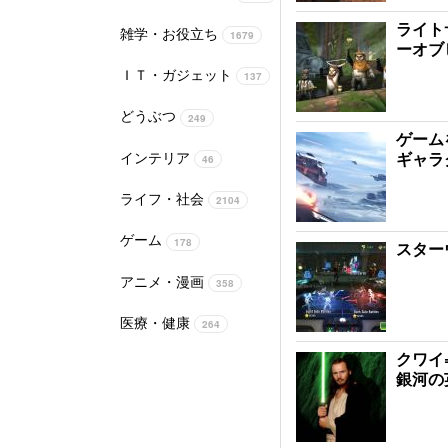
ライト
雑学・お役立ち
1679
ーオブ
ＩＴ・ガジェット
137
どうぶつ
249
ゲーム
インテリア
ギャラ
46
ライフ・社会
2104
ゲーム
178
スター
アニメ・漫画
358
医療・健康
264
クワイ
銀河の