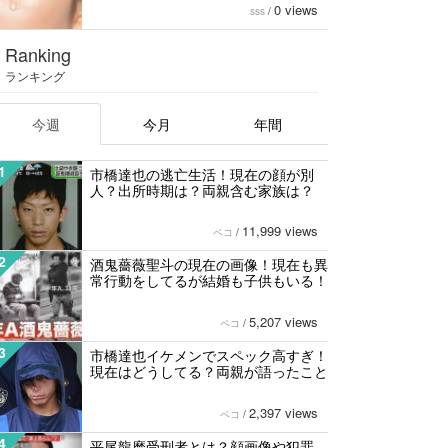
0 views
sss
/
Ranking
ランキング
今週
今月
年間
1
市橋達也の逃亡生活！現在の顔が別
人？出所時期は？両親含む家族は？
11,999 views
ペコ
/
2
酒鬼薔薇聖斗の現在の画像！現在も異
常行動をしてるが結婚も子供もいる！
5,207 views
ペコ
/
3
市橋達也イケメンでスペック高すぎ！
現在はどうしてる？両親が語ったこと
2,397 views
ペコ
/
4
平尾龍磨受刑者とは？顔画像や犯罪