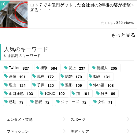
10
ロト７で４億円ゲットした会社員の2年後の姿が衝撃す
ぎる・・・
845 views
たくやま
/
もっと見る
人気のキーワード
いま話題のキーワード
Twitter
衝撃
炎上
芸能人
827
584
237
205
画像
現在
結婚
動画
191
172
170
131
理由
子供
整形
怖い話
124
120
109
108
山口達也
TOKIO
猫
雑学
103
102
101
89
感動
熱愛
ジャニーズ
女性
79
72
72
71
エンタメ・芸能
スポーツ
ファッション
美容・ケア