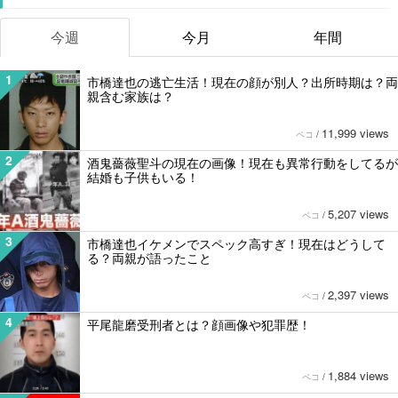
今週
今月
年間
1
市橋達也の逃亡生活！現在の顔が別人？出所時期は？両
親含む家族は？
11,999 views
ペコ
/
2
酒鬼薔薇聖斗の現在の画像！現在も異常行動をしてるが
結婚も子供もいる！
5,207 views
ペコ
/
3
市橋達也イケメンでスペック高すぎ！現在はどうして
る？両親が語ったこと
2,397 views
ペコ
/
4
平尾龍磨受刑者とは？顔画像や犯罪歴！
1,884 views
ペコ
/