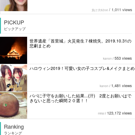
/
1,011 views
負け犬62xxi
PICKUP
ピックアップ
世界遺産「首里城」火災発生７棟焼失。2019.10.31の
悲劇まとめ
553 views
kanon
/
ハロウィン2019！可愛い女の子コスプレ&メイクまとめ
1,481 views
kanon
/
パパに子守をお願いした結果...(汗) 2度とお願いはで
きないと思った瞬間２０選！！
123,172 views
mirai
/
Ranking
ランキング