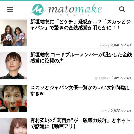
新垣結衣に「どケチ」疑惑が…？「スカッとジ
ャパン」で驚きの金銭感覚が明らかに！！
/
2,342 views
mass
新垣結衣 コードブルーメンバーが明かした金銭
感覚に絶賛の声
/
369 views
負け犬62xxi
スカッとジャパン女優一覧かわいい女神降臨し
すぎw
/
2,932 views
ペコ
有村架純の”関西弁”が「破壊力抜群」とネット
で話題に【動画アリ】