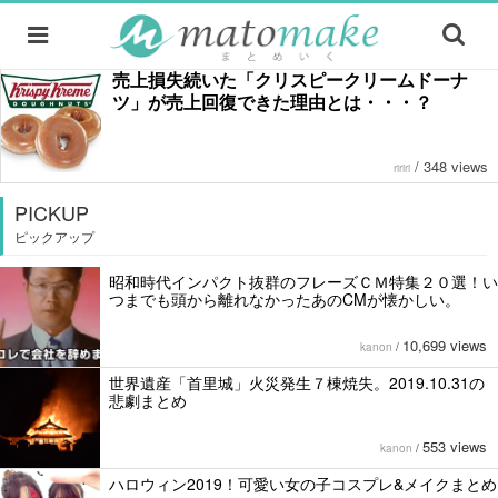
売上損失続いた「クリスピークリームドーナ
ツ」が売上回復できた理由とは・・・？
/
348 views
ririri
PICKUP
ピックアップ
昭和時代インパクト抜群のフレーズＣＭ特集２０選！い
つまでも頭から離れなかったあのCMが懐かしい。
10,699 views
kanon
/
世界遺産「首里城」火災発生７棟焼失。2019.10.31の
悲劇まとめ
553 views
kanon
/
ハロウィン2019！可愛い女の子コスプレ&メイクまとめ