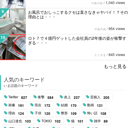
1,040 views
のあのあ
/
9
お風呂でおしっこするクセは直さなきゃヤバイ！？その
理由とは・・・
954 views
のあのあ
/
10
ロト７で４億円ゲットした会社員の2年後の姿が衝撃す
ぎる・・・
845 views
たくやま
/
もっと見る
人気のキーワード
いま話題のキーワード
Twitter
衝撃
炎上
芸能人
827
584
237
205
画像
現在
結婚
動画
191
172
170
131
理由
子供
整形
怖い話
124
120
109
108
山口達也
TOKIO
猫
雑学
103
102
101
89