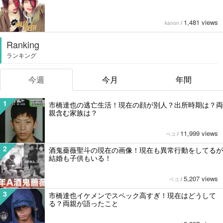
1,481 views
kanon
/
Ranking
ランキング
今週
今月
年間
1
市橋達也の逃亡生活！現在の顔が別人？出所時期は？両
親含む家族は？
11,999 views
ペコ
/
2
酒鬼薔薇聖斗の現在の画像！現在も異常行動をしてるが
結婚も子供もいる！
5,207 views
ペコ
/
3
市橋達也イケメンでスペック高すぎ！現在はどうして
る？両親が語ったこと