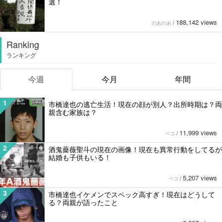
選！
188,142 views
のあのあ
/
Ranking
ランキング
今週
今月
年間
1
市橋達也の逃亡生活！現在の顔が別人？出所時期は？両
親含む家族は？
11,999 views
ペコ
/
2
酒鬼薔薇聖斗の現在の画像！現在も異常行動をしてるが
結婚も子供もいる！
5,207 views
ペコ
/
3
市橋達也イケメンでスペック高すぎ！現在はどうして
る？両親が語ったこと