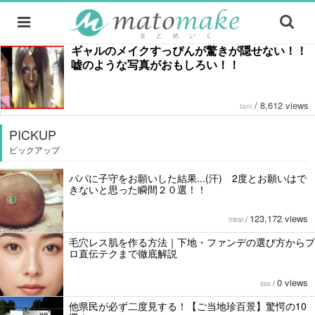
ギャルのメイクすっぴんが驚きが隠せない！！
嘘のような写真がおもしろい！！
/
8,612 views
tani
PICKUP
ピックアップ
パパに子守をお願いした結果...(汗) 2度とお願いはで
きないと思った瞬間２０選！！
123,172 views
mirai
/
毛穴レス肌を作る方法｜下地・ファンデの選び方からプ
ロ直伝テクまで徹底解説
0 views
sss
/
他県民が必ず二度見する！【ご当地珍百景】驚愕の10