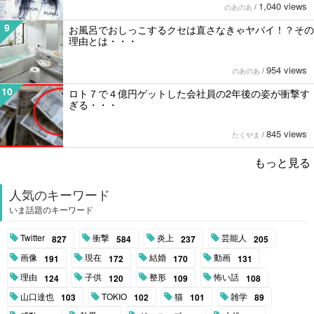
1,040 views
のあのあ
/
9
お風呂でおしっこするクセは直さなきゃヤバイ！？その
理由とは・・・
954 views
のあのあ
/
10
ロト７で４億円ゲットした会社員の2年後の姿が衝撃す
ぎる・・・
845 views
たくやま
/
もっと見る
人気のキーワード
いま話題のキーワード
Twitter
衝撃
炎上
芸能人
827
584
237
205
画像
現在
結婚
動画
191
172
170
131
理由
子供
整形
怖い話
124
120
109
108
山口達也
TOKIO
猫
雑学
103
102
101
89