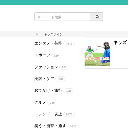
キッズライン
キッズ
エンタメ・芸能
4536
スポーツ
629
ファッション
182
美容・ケア
300
おでかけ・旅行
258
グルメ
245
トレンド・炎上
3072
笑う・衝撃・癒す
4632