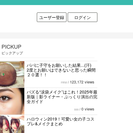
ユーザー登録
ログイン
PICKUP
ピックアップ
パパに子守をお願いした結果...(汗)
2度とお願いはできないと思った瞬間
２０選！！
123,172 views
mirai
/
バズる“涙袋メイク”はこれ！2025年最
新版｜影ライナー・ぷっくり演出の完
全ガイド
0 views
sss
/
ハロウィン2019！可愛い女の子コス
プレ&メイクまとめ