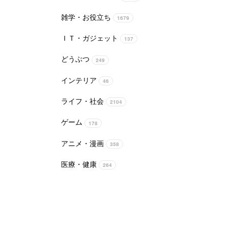
雑学・お役立ち
1679
ＩＴ・ガジェット
137
どうぶつ
249
インテリア
46
ライフ・社会
2104
ゲーム
178
アニメ・漫画
358
医療・健康
264