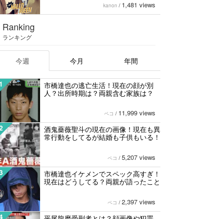
1,481 views
kanon
/
Ranking
ランキング
今週
今月
年間
1
市橋達也の逃亡生活！現在の顔が別
人？出所時期は？両親含む家族は？
11,999 views
ペコ
/
2
酒鬼薔薇聖斗の現在の画像！現在も異
常行動をしてるが結婚も子供もいる！
5,207 views
ペコ
/
3
市橋達也イケメンでスペック高すぎ！
現在はどうしてる？両親が語ったこと
2,397 views
ペコ
/
4
平尾龍磨受刑者とは？顔画像や犯罪