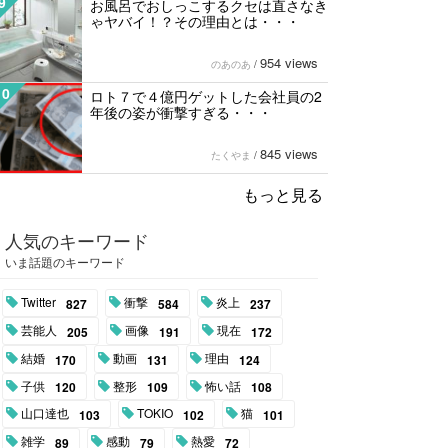
9
お風呂でおしっこするクセは直さなき
ゃヤバイ！？その理由とは・・・
954 views
のあのあ
/
10
ロト７で４億円ゲットした会社員の2
年後の姿が衝撃すぎる・・・
845 views
たくやま
/
もっと見る
人気のキーワード
いま話題のキーワード
Twitter
衝撃
炎上
827
584
237
芸能人
画像
現在
205
191
172
結婚
動画
理由
170
131
124
子供
整形
怖い話
120
109
108
山口達也
TOKIO
猫
103
102
101
雑学
感動
熱愛
89
79
72