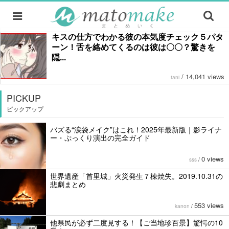
キスの仕方でわかる彼の本気度チェック５パタ
ーン！舌を絡めてくるのは彼は〇〇？驚きを
隠...
/
14,041 views
tani
PICKUP
ピックアップ
バズる“涙袋メイク”はこれ！2025年最新版｜影ライナ
ー・ぷっくり演出の完全ガイド
0 views
sss
/
世界遺産「首里城」火災発生７棟焼失。2019.10.31の
悲劇まとめ
553 views
kanon
/
他県民が必ず二度見する！【ご当地珍百景】驚愕の10