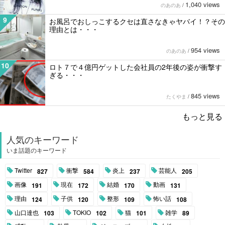
1,040 views
のあのあ
/
9
お風呂でおしっこするクセは直さなきゃヤバイ！？その
理由とは・・・
954 views
のあのあ
/
10
ロト７で４億円ゲットした会社員の2年後の姿が衝撃す
ぎる・・・
845 views
たくやま
/
もっと見る
人気のキーワード
いま話題のキーワード
Twitter
衝撃
炎上
芸能人
827
584
237
205
画像
現在
結婚
動画
191
172
170
131
理由
子供
整形
怖い話
124
120
109
108
山口達也
TOKIO
猫
雑学
103
102
101
89