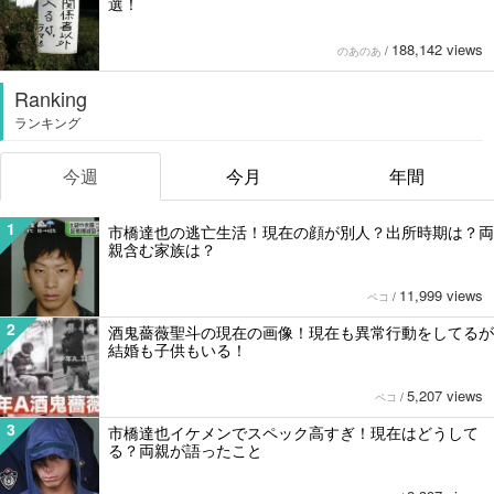
選！
188,142 views
のあのあ
/
Ranking
ランキング
今週
今月
年間
1
市橋達也の逃亡生活！現在の顔が別人？出所時期は？両
親含む家族は？
11,999 views
ペコ
/
2
酒鬼薔薇聖斗の現在の画像！現在も異常行動をしてるが
結婚も子供もいる！
5,207 views
ペコ
/
3
市橋達也イケメンでスペック高すぎ！現在はどうして
る？両親が語ったこと