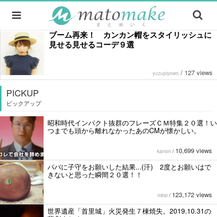
ブーム再来！ カンカン帽をスタイリッシュに
見せる見せるコーデ９選
/
127 views
yuzupiyowo
PICKUP
ピックアップ
昭和時代インパクト抜群のフレーズＣＭ特集２０選！い
つまでも頭から離れなかったあのCMが懐かしい。
10,699 views
kanon
/
パパに子守をお願いした結果...(汗) 2度とお願いはで
きないと思った瞬間２０選！！
123,172 views
mirai
/
世界遺産「首里城」火災発生７棟焼失。2019.10.31の