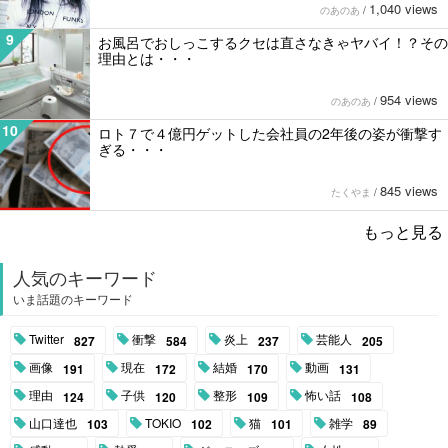
1,040 views
のあのあ
/
9
お風呂でおしっこするクセは直さなきゃヤバイ！？その
理由とは・・・
954 views
のあのあ
/
10
ロト７で４億円ゲットした会社員の2年後の姿が衝撃す
ぎる・・・
845 views
たくやま
/
もっと見る
人気のキーワード
いま話題のキーワード
Twitter
衝撃
炎上
芸能人
827
584
237
205
画像
現在
結婚
動画
191
172
170
131
理由
子供
整形
怖い話
124
120
109
108
山口達也
TOKIO
猫
雑学
103
102
101
89