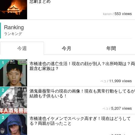
悲劇まとめ
553 views
kanon
/
Ranking
ランキング
今週
今月
年間
1
市橋達也の逃亡生活！現在の顔が別人？出所時期は？両
親含む家族は？
11,999 views
ペコ
/
2
酒鬼薔薇聖斗の現在の画像！現在も異常行動をしてるが
結婚も子供もいる！
5,207 views
ペコ
/
3
市橋達也イケメンでスペック高すぎ！現在はどうして
る？両親が語ったこと