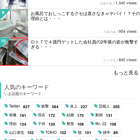
1,040 views
のあのあ
/
9
お風呂でおしっこするクセは直さなきゃヤバイ！？その
理由とは・・・
954 views
のあのあ
/
10
ロト７で４億円ゲットした会社員の2年後の姿が衝撃す
ぎる・・・
845 views
たくやま
/
もっと見る
人気のキーワード
いま話題のキーワード
Twitter
衝撃
炎上
芸能人
827
584
237
205
画像
現在
結婚
動画
191
172
170
131
理由
子供
整形
怖い話
124
120
109
108
山口達也
TOKIO
猫
雑学
103
102
101
89