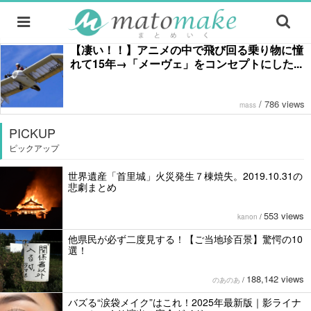
【凄い！！】アニメの中で飛び回る乗り物に憧
れて15年→「メーヴェ」をコンセプトにした...
/
786 views
mass
PICKUP
ピックアップ
世界遺産「首里城」火災発生７棟焼失。2019.10.31の
悲劇まとめ
553 views
kanon
/
他県民が必ず二度見する！【ご当地珍百景】驚愕の10
選！
188,142 views
のあのあ
/
バズる“涙袋メイク”はこれ！2025年最新版｜影ライナ