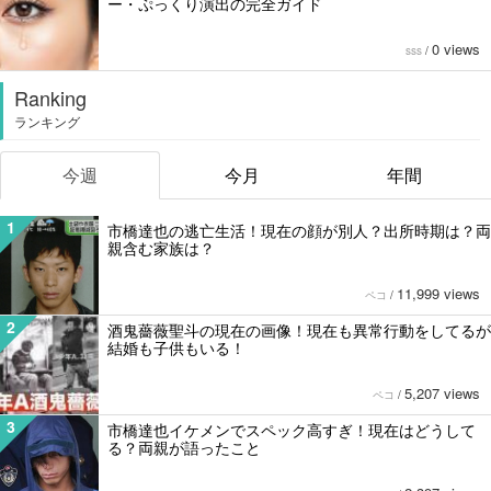
ー・ぷっくり演出の完全ガイド
0 views
sss
/
Ranking
ランキング
今週
今月
年間
1
市橋達也の逃亡生活！現在の顔が別人？出所時期は？両
親含む家族は？
11,999 views
ペコ
/
2
酒鬼薔薇聖斗の現在の画像！現在も異常行動をしてるが
結婚も子供もいる！
5,207 views
ペコ
/
3
市橋達也イケメンでスペック高すぎ！現在はどうして
る？両親が語ったこと