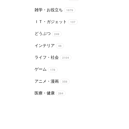
雑学・お役立ち
1679
ＩＴ・ガジェット
137
どうぶつ
249
インテリア
46
ライフ・社会
2104
ゲーム
178
アニメ・漫画
358
医療・健康
264