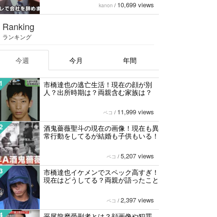
10,699 views
kanon
/
Ranking
ランキング
今週
今月
年間
1
市橋達也の逃亡生活！現在の顔が別
人？出所時期は？両親含む家族は？
11,999 views
ペコ
/
2
酒鬼薔薇聖斗の現在の画像！現在も異
常行動をしてるが結婚も子供もいる！
5,207 views
ペコ
/
3
市橋達也イケメンでスペック高すぎ！
現在はどうしてる？両親が語ったこと
2,397 views
ペコ
/
4
平尾龍磨受刑者とは？顔画像や犯罪