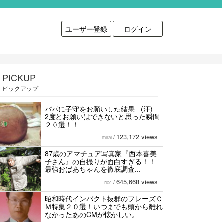
ユーザー登録
ログイン
PICKUP
ピックアップ
パパに子守をお願いした結果...(汗)
2度とお願いはできないと思った瞬間
２０選！！
123,172 views
mirai
/
87歳のアマチュア写真家『西本喜美
子さん』の自撮りが面白すぎる！！
最強おばあちゃんを徹底調査...
645,668 views
rico
/
昭和時代インパクト抜群のフレーズＣ
Ｍ特集２０選！いつまでも頭から離れ
なかったあのCMが懐かしい。