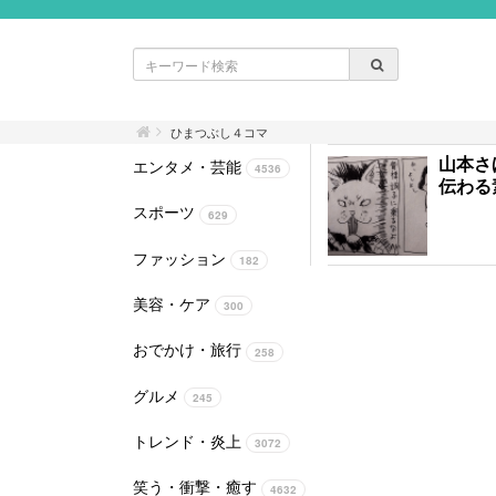
ひまつぶし４コマ
山本さ
エンタメ・芸能
4536
伝わる
スポーツ
629
ファッション
182
美容・ケア
300
おでかけ・旅行
258
グルメ
245
トレンド・炎上
3072
笑う・衝撃・癒す
4632