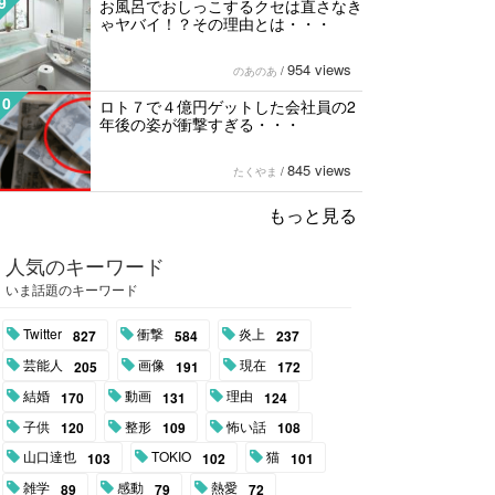
9
お風呂でおしっこするクセは直さなき
ゃヤバイ！？その理由とは・・・
954 views
のあのあ
/
10
ロト７で４億円ゲットした会社員の2
年後の姿が衝撃すぎる・・・
845 views
たくやま
/
もっと見る
人気のキーワード
いま話題のキーワード
Twitter
衝撃
炎上
827
584
237
芸能人
画像
現在
205
191
172
結婚
動画
理由
170
131
124
子供
整形
怖い話
120
109
108
山口達也
TOKIO
猫
103
102
101
雑学
感動
熱愛
89
79
72