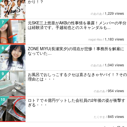
かり！？
1,229 views
のあのあ
/
7
元SKE三上悠亜がAKBの性事情を暴露！メンバーの半分
は経験済です。手越祐也とのスキャンダルも...
1,183 views
nagai ritsu
/
8
ZONE MIYU(長瀬実夕)の現在が悲惨！事務所を解雇に
なっていた…
1,040 views
のあのあ
/
9
お風呂でおしっこするクセは直さなきゃヤバイ！？その
理由とは・・・
954 views
のあのあ
/
10
ロト７で４億円ゲットした会社員の2年後の姿が衝撃す
ぎる・・・
845 views
たくやま
/