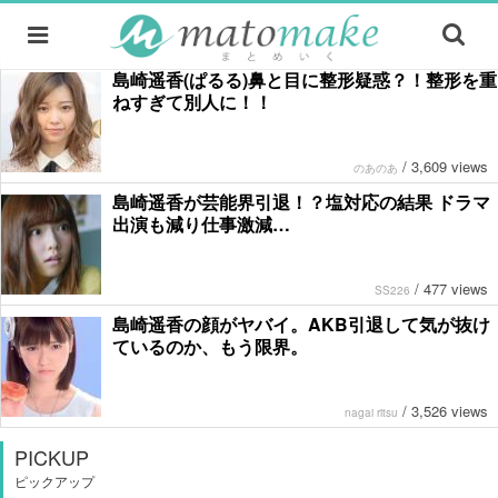
島崎遥香(ぱるる)鼻と目に整形疑惑？！整形を重
ねすぎて別人に！！
/
3,609 views
のあのあ
島崎遥香が芸能界引退！？塩対応の結果 ドラマ
出演も減り仕事激減…
/
477 views
SS226
島崎遥香の顔がヤバイ。AKB引退して気が抜け
ているのか、もう限界。
/
3,526 views
nagai ritsu
PICKUP
ピックアップ