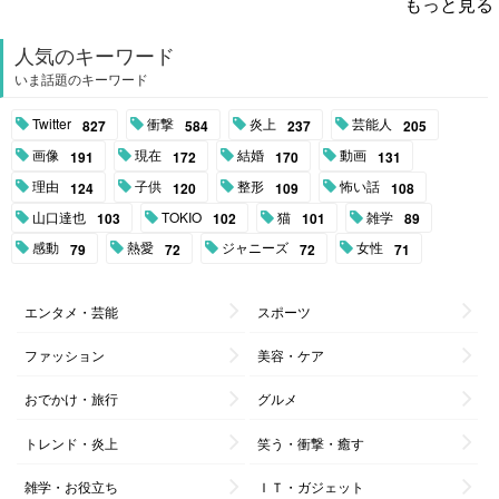
もっと見る
人気のキーワード
いま話題のキーワード
Twitter
衝撃
炎上
芸能人
827
584
237
205
画像
現在
結婚
動画
191
172
170
131
理由
子供
整形
怖い話
124
120
109
108
山口達也
TOKIO
猫
雑学
103
102
101
89
感動
熱愛
ジャニーズ
女性
79
72
72
71
エンタメ・芸能
スポーツ
ファッション
美容・ケア
おでかけ・旅行
グルメ
トレンド・炎上
笑う・衝撃・癒す
雑学・お役立ち
ＩＴ・ガジェット