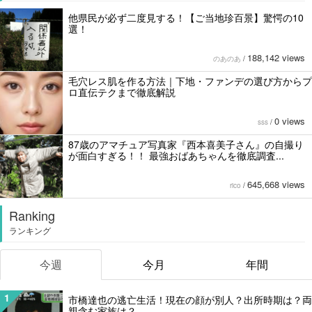
他県民が必ず二度見する！【ご当地珍百景】驚愕の10
選！
188,142 views
のあのあ
/
毛穴レス肌を作る方法｜下地・ファンデの選び方からプ
ロ直伝テクまで徹底解説
0 views
sss
/
87歳のアマチュア写真家『西本喜美子さん』の自撮り
が面白すぎる！！ 最強おばあちゃんを徹底調査...
645,668 views
rico
/
Ranking
ランキング
今週
今月
年間
1
市橋達也の逃亡生活！現在の顔が別人？出所時期は？両
親含む家族は？