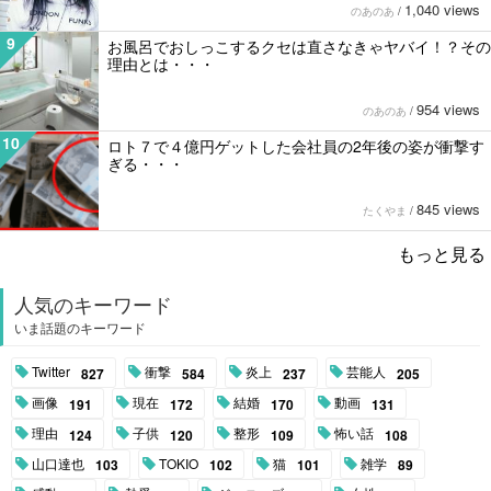
1,040 views
のあのあ
/
9
お風呂でおしっこするクセは直さなきゃヤバイ！？その
理由とは・・・
954 views
のあのあ
/
10
ロト７で４億円ゲットした会社員の2年後の姿が衝撃す
ぎる・・・
845 views
たくやま
/
もっと見る
人気のキーワード
いま話題のキーワード
Twitter
衝撃
炎上
芸能人
827
584
237
205
画像
現在
結婚
動画
191
172
170
131
理由
子供
整形
怖い話
124
120
109
108
山口達也
TOKIO
猫
雑学
103
102
101
89