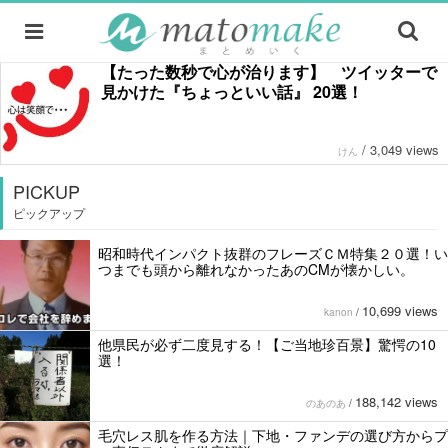
【たった数秒で心が治ります】 ツイッターで
見かけた『ちょっといい話』 20選！
/
3,049 views
けん
PICKUP
ピックアップ
昭和時代インパクト抜群のフレーズＣＭ特集２０選！い
つまでも頭から離れなかったあのCMが懐かしい。
10,699 views
kanon
/
他県民が必ず二度見する！【ご当地珍百景】驚愕の10
選！
188,142 views
のあのあ
/
毛穴レス肌を作る方法｜下地・ファンデの選び方からプ