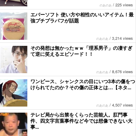
/
225 views
のあのあ
エバーソフト 使い方や相性のいいアイテム！最
強プチプラパフが話題
/
3,214 views
のあのあ
その発想は無かったｗｗ「理系男子」の凄すぎ
て逆に笑えるエピソード！！
/
8,676 views
のあのあ
ワンピース、シャンクスの目にいつ3本の傷をつ
けられてたのか？その傷の正体とは…【ネタ...
/
4,507 views
のあのあ
テレビ局から出禁をくらった芸能人。肛門事
件、四文字言葉事件など今では想像できない大
事...