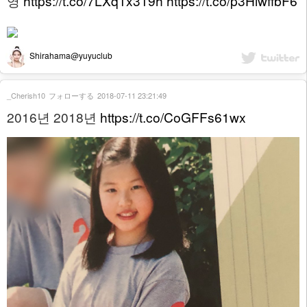
영
https://t.co/7LXq1x319h
https://t.co/p3HlwffbF6
Shirahama@yuyuclub
_Cherish10
フォローする
2018-07-11 23:21:49
2016년 2018년
https://t.co/CoGFFs61wx