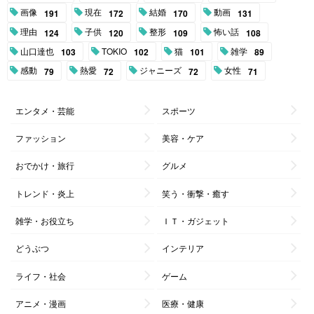
画像
現在
結婚
動画
191
172
170
131
理由
子供
整形
怖い話
124
120
109
108
山口達也
TOKIO
猫
雑学
103
102
101
89
感動
熱愛
ジャニーズ
女性
79
72
72
71
エンタメ・芸能
スポーツ
ファッション
美容・ケア
おでかけ・旅行
グルメ
トレンド・炎上
笑う・衝撃・癒す
雑学・お役立ち
ＩＴ・ガジェット
どうぶつ
インテリア
ライフ・社会
ゲーム
アニメ・漫画
医療・健康