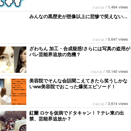
/
1,464 views
のあのあ
みんなの黒歴史が想像以上に悲惨で笑えない…
/
5,647 views
のあのあ
ざわちん 加工・合成疑惑!さらには写真の盗用が
バレ芸能界追放の危機？
/
10,140 views
のあのあ
美容院でそんな会話聞こえてきたら笑うしかな
いww美容院でおこった爆笑エピソード！
/
3,614 views
のあのあ
紅蘭 ロケを仮病でドタキャン！？テレ東の出
禁、芸能界追放か？