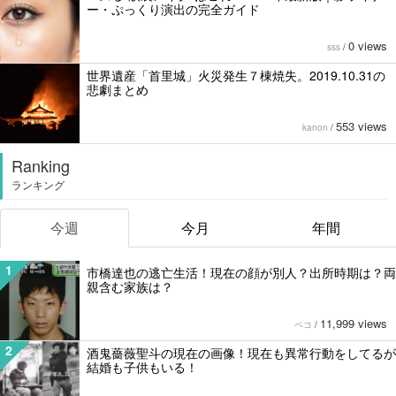
ー・ぷっくり演出の完全ガイド
0 views
sss
/
世界遺産「首里城」火災発生７棟焼失。2019.10.31の
悲劇まとめ
553 views
kanon
/
Ranking
ランキング
今週
今月
年間
1
市橋達也の逃亡生活！現在の顔が別人？出所時期は？両
親含む家族は？
11,999 views
ペコ
/
2
酒鬼薔薇聖斗の現在の画像！現在も異常行動をしてるが
結婚も子供もいる！