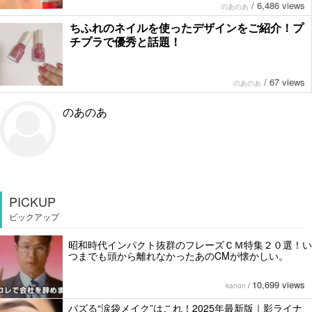
/
6,486 views
のあのあ
ちふれのネイルを使ったデザインをご紹介！プ
チプラで優秀と話題！
/
67 views
のあのあ
のあのあ
PICKUP
ピックアップ
昭和時代インパクト抜群のフレーズＣＭ特集２０選！い
つまでも頭から離れなかったあのCMが懐かしい。
10,699 views
kanon
/
バズる“涙袋メイク”はこれ！2025年最新版｜影ライナ