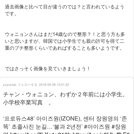
過去画像と比べて目が違うのでは？と言われているよう
です。
ウォニョンさんはまだ14歳なので整形？！と思う方も多
いと思いますが、韓国では小学生でも親の許可を得て二
重のプチ整形くらいであればすることも多いようです。
ではさっそく画像を見ていきましょう！
yuyuclub
フォローする
2018-09-28 13:01:20
チャン・ウォニョン、わずか２年前には小学生。
小学校卒業写真 。
‘프로듀스48’ 아이즈원(IZONE), 센터 장원영의 ‘존
똑’ 초졸사진 눈길…‘불과 2년전’ #아이즈원 #장원