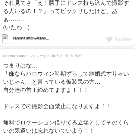
それ見てさ「え！勝手にドレス持ち込んで撮影す
る人いるの！？」ってビックリしたけど、あ
ぁ………
(いたわ…)
sahona.imori@saho...
sahonachaaaaan
フォローする
2018-10-09 15:26:22
つまりはな…
「嫌ならハロウィン時期ずらして結婚式すりゃい
いじゃん」と言っている仮装民の方…
自分達の首！締めてますよ！！！
ドレスでの撮影全面禁止になりますよ！！
無料でロケーション借りてる立場としてそのくら
いの気遣いは忘れないでいよう！！