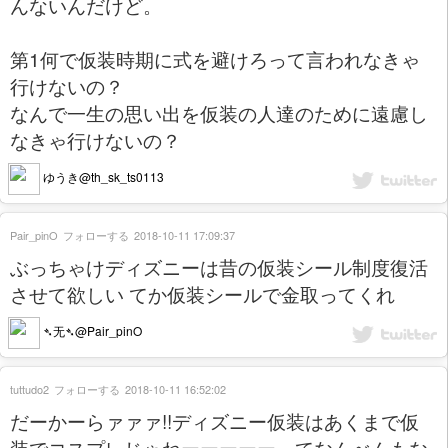
んないんだけど。
第1何で仮装時期に式を避けろって言われなきゃ
行けないの？
なんで一生の思い出を仮装の人達のために遠慮し
なきゃ行けないの？
ゆうき@th_sk_ts0113
Pair_pinO
フォローする
2018-10-11 17:09:37
ぶっちゃけディズニーは昔の仮装シール制度復活
させて欲しい てか仮装シールで金取ってくれ
➴无➴@Pair_pinO
tuttudo2
フォローする
2018-10-11 16:52:02
だーかーらァァァ!!ディズニー仮装はあくまで仮
装でコスプレじゃねーーーーーってなんべんもな