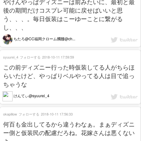
やけんやっぱディズニーは前みたいに、最初と最
後の期間だけコスプレ可能に戻せばいいと思
う、、、。毎日仮装はこーゆーことに繋がる
し、、、
ちたろ@CC福岡クローム髑髏@ch...
syuurei_4
フォローする
2018-10-11 17:59:59
この前ディズニー行った時仮装してる人がちらほ
らいたけど、やっぱりベルやってる人は目で追っ
ちゃうな
けんてぃ@syuurei_4
okapillow
フォローする
2018-10-11 17:56:33
何百も金出してるから違うわなぁ。まぁディズニ
ー側と仮装民の配慮だろね。花嫁さんは悪くない
よ