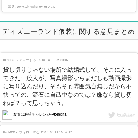
出典:
www.tokyodisneyresort.jp
ディズニーランド仮装に関する意見まとめ
tomoha
フォローする
2018-10-11 08:55:57
貸し切りじゃない場所で結婚式して、そこに入っ
てきた一般人が、写真撮影ならまだしも動画撮影
に写り込んだり、そもそも雰囲気台無しだから不
快っての、流石に自己中なのでは？嫌なら貸し切
れば？って思っちゃう。
友葉は絶望チャレンジ@tomoha
think091x
フォローする
2018-10-11 15:52:12