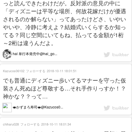
っと読んできたわけだが。反対派の意見の中に
「ディズニーは平等な場所、何故花嫁だけが優遇
されるのか解らない」ってあったけどさ、いやい
やいや、冷静に考えよ？結婚式いくらするか知っ
てる？同じ空間にいてもね、払ってる金額が1桁
～2桁は違うんだよ。
hal 単行本発売中@hal_go...
Kazucos06102
フォローする
2018-10-11 18:01:51
でも普通にディズニー歩いてるマナーを守った仮
装さん死ぬほど尊敬する…それ手作りっすか！？
神かな？？って…
🍣かずまろ寿司🍣@Kazucos0...
chiharu028
フォローする
2018-10-11 18:01:34