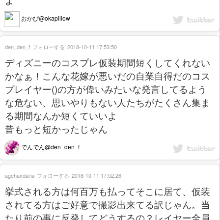
おかぴ@okapillow
den_den_f
フォローする
2018-10-11 17:53:50
ディズニーのコスプレ仮装期間短くしてくれない
かなぁ！こんな花嫁が悪いだの自業自得だのコス
プレイヤー()の方が偉いみたいな発言してるよう
な危ない、思いやりもない人たちがたくさん集ま
る期間なんか短くていいよ
昔もっと短かったじゃん
でんでん@den_den_f
agehaxdaria
フォローする
2018-10-11 17:52:26
挙式される方は何百万も払ってそこに居て、仮装
されてる方はご好意で撮影出来てる訳じゃん。当
たり前の事に反発してどうするの？レイヤー全員