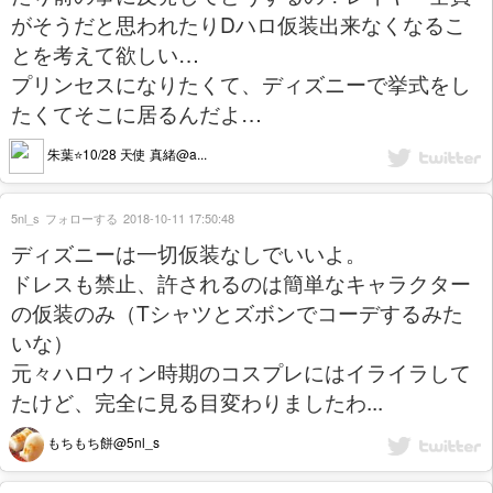
がそうだと思われたりDハロ仮装出来なくなるこ
とを考えて欲しい…
プリンセスになりたくて、ディズニーで挙式をし
たくてそこに居るんだよ…
朱葉⭐️10/28 天使 真緒@a...
5nl_s
フォローする
2018-10-11 17:50:48
ディズニーは一切仮装なしでいいよ。
ドレスも禁止、許されるのは簡単なキャラクター
の仮装のみ（Tシャツとズボンでコーデするみた
いな）
元々ハロウィン時期のコスプレにはイライラして
たけど、完全に見る目変わりましたわ...
もちもち餅@5nl_s