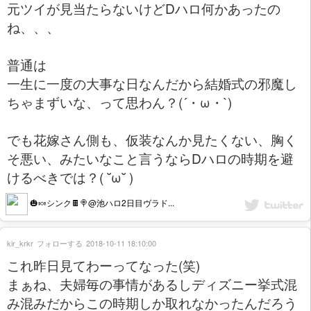
元ツイが見当たらないけどDハロ何かあったの
ね、、、
普通は
一生に一度の大事な日なんだから結婚式の邪魔し
ちゃまずいな、って思わん？(´・ω・`)
でも花嫁さん側も、仮装なんか見たくない、胸く
そ悪い、みたいなこと言うならDハロの時期を避
けるべきでは？( ˘ω˘ )
🎃🍬シンク🍫🍭@池ハロ2日目ヴラド...
kir_krkr
フォローする
2018-10-11 18:10:00
これ昨日見てわーってなった(笑)
まぁね、夫婦毎の事情があるしディズニー挙式混
み混みだからこの時期しか取れなかったんだろう