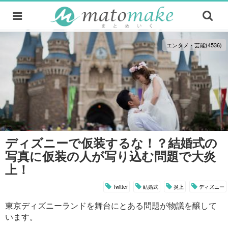
エンタメ・芸能(4536)
ディズニーで仮装するな！？結婚式の
写真に仮装の人が写り込む問題で大炎
上！
Twitter
結婚式
炎上
ディズニー
東京ディズニーランドを舞台にとある問題が物議を醸して
います。