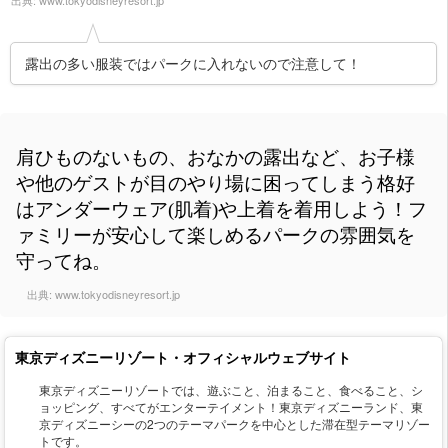
出典:
www.tokyodisneyresort.jp
露出の多い服装ではパークに入れないので注意して！
肩ひものないもの、おなかの露出など、お子様
や他のゲストが目のやり場に困ってしまう格好
はアンダーウェア(肌着)や上着を着用しよう！フ
ァミリーが安心して楽しめるパークの雰囲気を
守ってね。
出典:
www.tokyodisneyresort.jp
東京ディズニーリゾート・オフィシャルウェブサイト
東京ディズニーリゾートでは、遊ぶこと、泊まること、食べること、シ
ョッピング、すべてがエンターテイメント！東京ディズニーランド、東
京ディズニーシーの2つのテーマパークを中心とした滞在型テーマリゾー
トです。