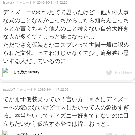
tsuyury
フォローする
2018-10-11 17:32:26
ディズニーのやつ見てて思ったけど、他人の大事
な式のことなんかこっちからしたら知らんこっち
ゃとか言えちゃう他人のこと考えない自分大好き
な人が多くてちょっと嫌になった…
ただでさえ仮装とかコスプレって世間一般に認め
られた文化、ってわけじゃなくて少し肩身狭い思
いする人だっているのに
まえ乃@tsuyury
nappipi7
フォローする
2018-10-11 17:22:08
てかまず仮装民っていう言い方。まさにディズニ
ーへの愛はないけどコスしたいって人の象徴すぎ
る。本当たいしてディズニー好きでもないのに目
立ちたいから仮装するやつは皆…おっと…
なっぴ@nappipi7