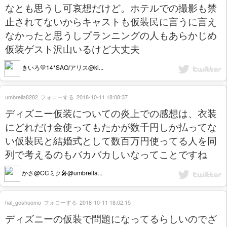
なとも思うし可哀想だけど。ホテルでの撮影も禁
止されてないからキャストも仮装民に言うに言え
なかったと思うしプランニングの人もあらかじめ
仮装ゲスト沢山いるけど大丈夫
きいろ💛14*SAO/アリス@ki...
umbrella8282
フォローする
2018-10-11 18:08:37
ディズニー仮装についての炎上での感想は、衣装
にどれだけ金使ってもたかが数千円しか払ってな
い仮装民と結婚式として数百万円使ってる人を同
列で考えるのもバカバカしいなってことですね
かさ@CCミク🎤@umbrella...
hal_goshuomo
フォローする
2018-10-11 18:02:15
ディズニーの仮装で問題になってるらしいのでざ