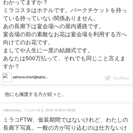
わかってますか？
ミラコスタはホテルです。パークチケットを持っ
ている持っていない関係ありません。
あの長廊下は宴会場への屋内通路です。
宴会場の前の素敵なお花は宴会場を利用する方へ
向けてのお花です。
ましてや人生に一度の結婚式です。
あなたは500万払って、それでも同じこと言えま
すか？
sahona.imori@saho...
他にも擁護する方が続々と。
chikomickey_
フォローする
2018-10-09 21:08:02
ミラコFTW、仮装期間ではないけれど、わたしの
長廊下写真。一般の方が写り込むのは仕方ないけ