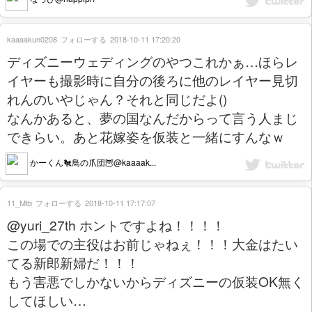
kaaaakun0208
フォローする
2018-10-11 17:20:20
ディズニーウェディングのやつこれかぁ…ほらレ
イヤーも撮影時に自分の後ろに他のレイヤー見切
れんのいやじゃん？それと同じだよ()
なんかあると、夢の国なんだからって言う人まじ
できらい。あと花嫁姿を仮装と一緒にすんなｗ
かーくん🐔鳥の爪団🦉@kaaaak...
11_Mtb
フォローする
2018-10-11 17:17:07
@yuri_27th ホントですよね！！！！
この場での主役はお前じゃねぇ！！！大金はたい
てる新郎新婦だ！！！
もう害悪でしかないからディズニーの仮装OK無く
してほしい…