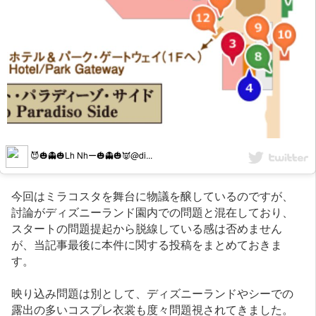
😈🎃👻🎃Lh Nhー🎃👻🎃👿@di...
今回はミラコスタを舞台に物議を醸しているのですが、
討論がディズニーランド園内での問題と混在しており、
スタートの問題提起から脱線している感は否めません
が、当記事最後に本件に関する投稿をまとめておきま
す。
映り込み問題は別として、ディズニーランドやシーでの
露出の多いコスプレ衣裳も度々問題視されてきました。