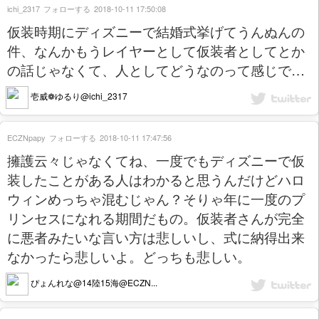
ichi_2317
フォローする
2018-10-11 17:50:08
仮装時期にディズニーで結婚式挙げてうんぬんの
件、なんかもうレイヤーとして仮装者としてとか
の話じゃなくて、人としてどうなのって感じで…
壱威❁ゆるり@ichi_2317
ECZNpapy
フォローする
2018-10-11 17:47:56
擁護云々じゃなくてね、一度でもディズニーで仮
装したことがある人はわかると思うんだけどハロ
ウィンめっちゃ混むじゃん？そりゃ年に一度のプ
リンセスになれる期間だもの。仮装者さんが完全
に悪者みたいな言い方は悲しいし、式に納得出来
なかったら悲しいよ。どっちも悲しい。
ぴょんれな@14陸15海@ECZN...