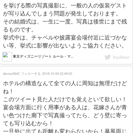
を挙げる際の写真撮影に、一般の人の仮装ゲスト
が写り込んでしまう問題が発生しております。
その結婚式は、一生に一度。写真は後世にまで残
るものです。
挙式中は、チャペルや披露宴会場付近に近づかな
い等、挙式に影響が出ないようご協力ください。
東京ディズニーリゾート ルール・マ...
disney6942
フォローする
2018-10-09 22:49:00
ホテルの構造なんて全ての人に周知は無理だけど
ね！
このツイート見た人だけでも覚えといて欲しい！
宴会場方面に行く用事がある人は、花嫁さんが青
い色つけた廊下で写真撮ってたら、どう壁に寄っ
ても写り込むから！
一旦外に出ても距離も変わらないから！暴風雨じ