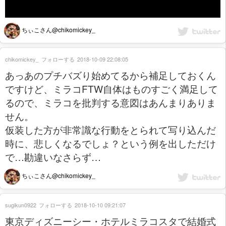
ちぃこさん@chikomickey_
chikomickey_
フォローする
2018-10-09 22:08:05
あっあのプチバズり始めてるから補足しておくん
ですけど、ミラコFTW自体はものすごく満足して
るので、ミラコを批判する意図はあんまりありま
せん。
仮装した方が非常識な行動をとられて写り込んだ
時に、悲しくなるでしょ？という例を出しただけ
で…勘違いなさらず…
ちぃこさん@chikomickey_
sugikun0922
フォローする
2018-10-10 09:21:07
東京ディズニーシー・ホテルミラコスタで結婚式