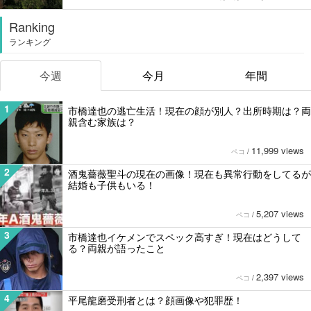
Ranking
ランキング
今週
今月
年間
1
市橋達也の逃亡生活！現在の顔が別人？出所時期は？両
親含む家族は？
11,999 views
ペコ
/
2
酒鬼薔薇聖斗の現在の画像！現在も異常行動をしてるが
結婚も子供もいる！
5,207 views
ペコ
/
3
市橋達也イケメンでスペック高すぎ！現在はどうして
る？両親が語ったこと
2,397 views
ペコ
/
4
平尾龍磨受刑者とは？顔画像や犯罪歴！