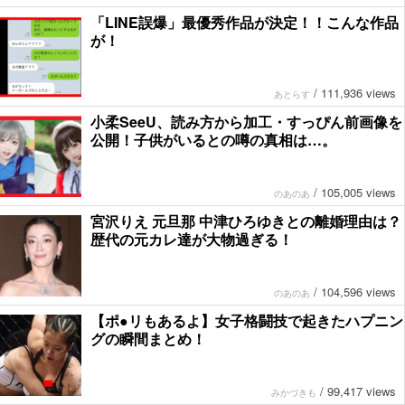
「LINE誤爆」最優秀作品が決定！！こんな作品
が！
/
111,936 views
あとらす
小柔SeeU、読み方から加工・すっぴん前画像を
公開！子供がいるとの噂の真相は…。
/
105,005 views
のあのあ
宮沢りえ 元旦那 中津ひろゆきとの離婚理由は？
歴代の元カレ達が大物過ぎる！
/
104,596 views
のあのあ
【ポ●リもあるよ】女子格闘技で起きたハプニン
グの瞬間まとめ！
/
99,417 views
みかづきも