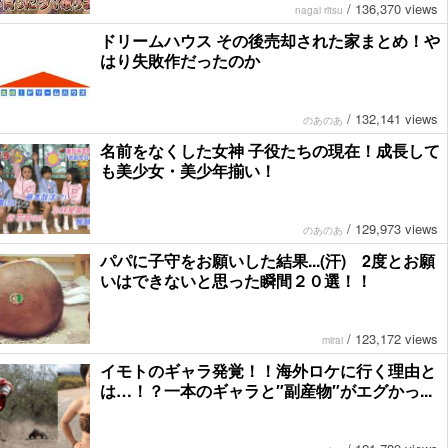
/
136,370 views
nagai ritsu
ドリームハウス その後売却された家まとめ！や
はり失敗作だったのか
/
132,141 views
のあのあ
名前をなくした女神 子役たちの現在！成長して
も美少女・美少年揃い！
/
129,973 views
のあのあ
パパに子守をお願いした結果...(汗) 2度とお願
いはできないと思った瞬間２０選！！
/
123,172 views
mirai
イモトのギャラ発覚！！海外ロケに行く理由と
は…！？一本のギャラと″副産物″がエグかっ...