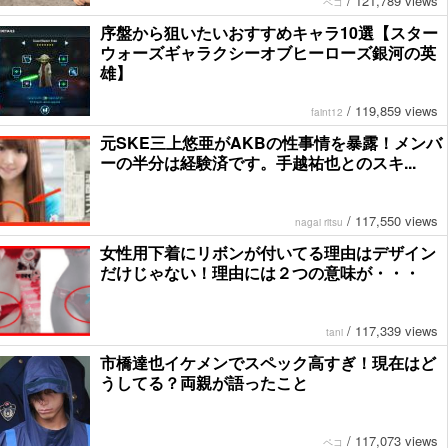
/
121,789 views
ペコ
序盤から狙いたいおすすめキャラ10選【スター
ウォーズギャラクシーオブヒーローズ銀河の英
雄】
/
119,859 views
faint12
元SKE三上悠亜がAKBの性事情を暴露！メンバ
ーの半分は経験済です。手越祐也とのスキ...
/
117,550 views
nagai ritsu
女性用下着にリボンが付いてる理由はデザイン
だけじゃない！理由には２つの意味が・・・
/
117,339 views
tani
市橋達也イケメンでスペック高すぎ！現在はど
うしてる？両親が語ったこと
/
117,073 views
ペコ