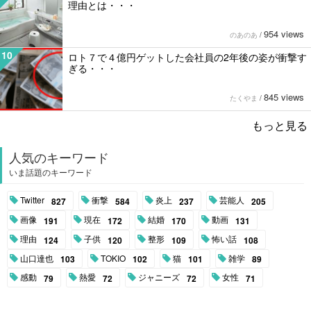
理由とは・・・
954 views
のあのあ
/
10
ロト７で４億円ゲットした会社員の2年後の姿が衝撃す
ぎる・・・
845 views
たくやま
/
もっと見る
人気のキーワード
いま話題のキーワード
Twitter
衝撃
炎上
芸能人
827
584
237
205
画像
現在
結婚
動画
191
172
170
131
理由
子供
整形
怖い話
124
120
109
108
山口達也
TOKIO
猫
雑学
103
102
101
89
感動
熱愛
ジャニーズ
女性
79
72
72
71