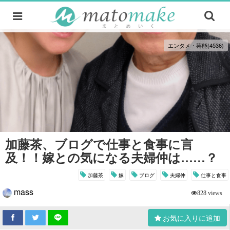
エンタメ・芸能(4536)
加藤茶、ブログで仕事と食事に言
及！！嫁との気になる夫婦仲は……？
加藤茶
嫁
ブログ
夫婦仲
仕事と食事
mass
828 views
お気に入りに追加