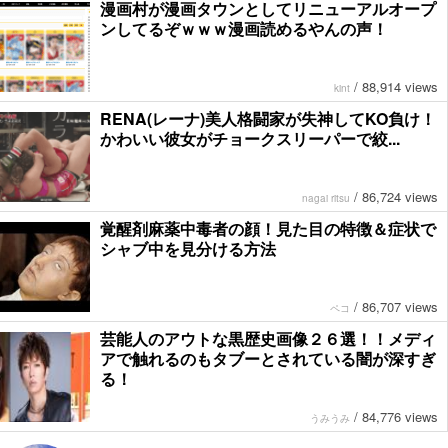
漫画村が漫画タウンとしてリニューアルオープ
ンしてるぞｗｗｗ漫画読めるやんの声！
/
88,914 views
kint
RENA(レーナ)美人格闘家が失神してKO負け！
かわいい彼女がチョークスリーパーで絞...
/
86,724 views
nagai ritsu
覚醒剤麻薬中毒者の顔！見た目の特徴＆症状で
シャブ中を見分ける方法
/
86,707 views
ペコ
芸能人のアウトな黒歴史画像２６選！！メディ
アで触れるのもタブーとされている闇が深すぎ
る！
/
84,776 views
うみうみ