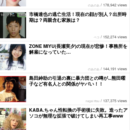
/
178,942 views
のあのあ
市橋達也の逃亡生活！現在の顔が別人？出所時
期は？両親含む家族は？
/
152,274 views
ペコ
ZONE MIYU(長瀬実夕)の現在が悲惨！事務所を
解雇になっていた…
/
144,191 views
のあのあ
島田紳助の引退の裏に暴力団との噂が...熊田曜
子など有名人との関係がヤバい！！
/
137,375 views
nagai ritsu
KABA.ちゃん性転換の手術後に失敗。造ったア
ソコが無理な拡張で破けてしまい再工事www