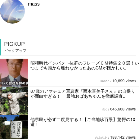
mass
PICKUP
ピックアップ
昭和時代インパクト抜群のフレーズＣＭ特集２０選！い
つまでも頭から離れなかったあのCMが懐かしい。
10,699 views
kanon
/
87歳のアマチュア写真家『西本喜美子さん』の自撮り
が面白すぎる！！ 最強おばあちゃんを徹底調査...
645,668 views
rico
/
他県民が必ず二度見する！【ご当地珍百景】驚愕の10
選！
188,142 views
のあのあ
/