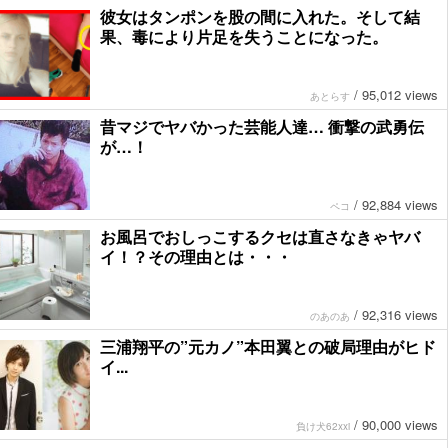
彼女はタンポンを股の間に入れた。そして結
果、毒により片足を失うことになった。
/
95,012 views
あとらす
昔マジでヤバかった芸能人達… 衝撃の武勇伝
が…！
/
92,884 views
ペコ
お風呂でおしっこするクセは直さなきゃヤバ
イ！？その理由とは・・・
/
92,316 views
のあのあ
三浦翔平の”元カノ”本田翼との破局理由がヒド
イ...
/
90,000 views
負け犬62xxi