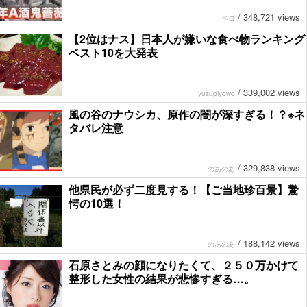
/
348,721 views
ペコ
【2位はナス】日本人が嫌いな食べ物ランキング
ベスト10を大発表
/
339,002 views
yuzupiyowo
風の谷のナウシカ、原作の闇が深すぎる！？※ネ
タバレ注意
/
329,838 views
のあのあ
他県民が必ず二度見する！【ご当地珍百景】驚
愕の10選！
/
188,142 views
のあのあ
石原さとみの顔になりたくて、２５０万かけて
整形した女性の結果が悲惨すぎる…。