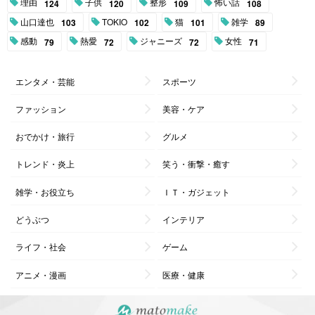
理由
子供
整形
怖い話
124
120
109
108
山口達也
TOKIO
猫
雑学
103
102
101
89
感動
熱愛
ジャニーズ
女性
79
72
72
71
エンタメ・芸能
スポーツ
ファッション
美容・ケア
おでかけ・旅行
グルメ
トレンド・炎上
笑う・衝撃・癒す
雑学・お役立ち
ＩＴ・ガジェット
どうぶつ
インテリア
ライフ・社会
ゲーム
アニメ・漫画
医療・健康