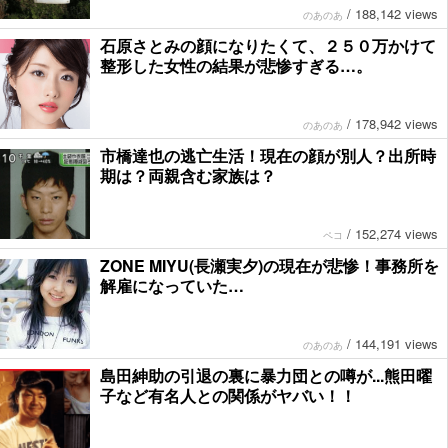
/
188,142 views
のあのあ
石原さとみの顔になりたくて、２５０万かけて
整形した女性の結果が悲惨すぎる…。
/
178,942 views
のあのあ
市橋達也の逃亡生活！現在の顔が別人？出所時
期は？両親含む家族は？
/
152,274 views
ペコ
ZONE MIYU(長瀬実夕)の現在が悲惨！事務所を
解雇になっていた…
/
144,191 views
のあのあ
島田紳助の引退の裏に暴力団との噂が...熊田曜
子など有名人との関係がヤバい！！