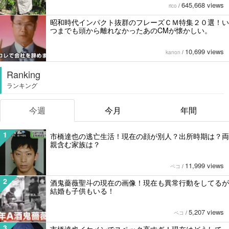
645,668 views
rico
/
昭和時代インパクト抜群のフレーズＣＭ特集２０選！い
つまでも頭から離れなかったあのCMが懐かしい。
10,699 views
kanon
/
Ranking
ランキング
今週
今月
年間
1
市橋達也の逃亡生活！現在の顔が別人？出所時期は？両
親含む家族は？
11,999 views
ペコ
/
2
酒鬼薔薇聖斗の現在の画像！現在も異常行動をしてるが
結婚も子供もいる！
5,207 views
ペコ
/
3
市橋達也イケメンでスペック高すぎ！現在はどうして