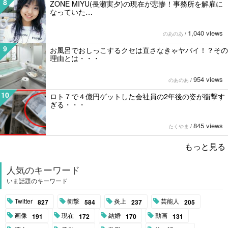
8
ZONE MIYU(長瀬実夕)の現在が悲惨！事務所を解雇に
なっていた…
1,040 views
のあのあ
/
9
お風呂でおしっこするクセは直さなきゃヤバイ！？その
理由とは・・・
954 views
のあのあ
/
10
ロト７で４億円ゲットした会社員の2年後の姿が衝撃す
ぎる・・・
845 views
たくやま
/
もっと見る
人気のキーワード
いま話題のキーワード
Twitter
衝撃
炎上
芸能人
827
584
237
205
画像
現在
結婚
動画
191
172
170
131