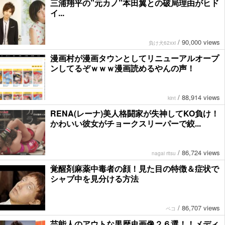
三浦翔平の”元カノ”本田翼との破局理由がヒド
イ...
/
90,000 views
負け犬62xxi
漫画村が漫画タウンとしてリニューアルオープ
ンしてるぞｗｗｗ漫画読めるやんの声！
/
88,914 views
kint
RENA(レーナ)美人格闘家が失神してKO負け！
かわいい彼女がチョークスリーパーで絞...
/
86,724 views
nagai ritsu
覚醒剤麻薬中毒者の顔！見た目の特徴＆症状で
シャブ中を見分ける方法
/
86,707 views
ペコ
芸能人のアウトな黒歴史画像２６選！！メディ