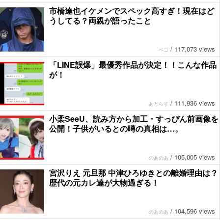
市橋達也イケメンでスペック高すぎ！現在はど
うしてる？両親が語ったこと
/
117,073 views
ペコ
「LINE誤爆」最優秀作品が決定！！こんな作品
が！
/
111,936 views
あとらす
小柔SeeU、読み方から加工・すっぴん前画像を
公開！子供がいるとの噂の真相は…。
/
105,005 views
のあのあ
宮沢りえ 元旦那 中津ひろゆきとの離婚理由は？
歴代の元カレ達が大物過ぎる！
/
104,596 views
のあのあ