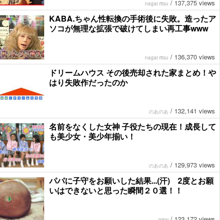
/
137,375 views
nagai ritsu
KABA.ちゃん性転換の手術後に失敗。造ったア
ソコが無理な拡張で破けてしまい再工事www
/
136,370 views
nagai ritsu
ドリームハウス その後売却された家まとめ！や
はり失敗作だったのか
/
132,141 views
のあのあ
名前をなくした女神 子役たちの現在！成長して
も美少女・美少年揃い！
/
129,973 views
のあのあ
パパに子守をお願いした結果...(汗) 2度とお願
いはできないと思った瞬間２０選！！
/
123,172 views
mirai