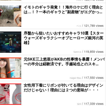
イモトのギャラ発覚！！海外ロケに行く理由と
は…！？一本のギャラと″副産物″がエグかっ...
/
121,789 views
ペコ
序盤から狙いたいおすすめキャラ10選【スター
ウォーズギャラクシーオブヒーローズ銀河の英
雄】
/
119,859 views
faint12
元SKE三上悠亜がAKBの性事情を暴露！メンバ
ーの半分は経験済です。手越祐也とのスキ...
/
117,550 views
nagai ritsu
女性用下着にリボンが付いてる理由はデザイン
だけじゃない！理由には２つの意味が・・・
/
117,339 views
tani