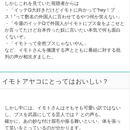
しかしこれを見ていた視聴者からは
・「イッテQ大好きだけどイモトに向かって“hey！ブ
ス！”って数名の外国人に言わせてるやつ何か笑えない」
・「今週のイッテQで外国人がイモトにブス金をよこせと
か言ってたけど台本作った奴に言いたい本気で何も面白
くないぞ」
・「イモトって全然ブスじゃないやん」
など、イモトさんを擁護する声とともに番組に対する批
判の声が相次ぎました。
イモトアヤコにとってはおいしい？
しかし中には、イモトさんはそもそも可愛い訳ではない
し、ブスを武器にしてる芸人では？ との声も。
確かに、あの妙な付け眉毛や振る舞いといい、体を張っ
て笑いをとっているのが分かります。