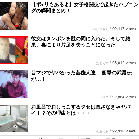
【ポ●リもあるよ】女子格闘技で起きたハプニン
グの瞬間まとめ！
/
99,417 views
みかづきも
彼女はタンポンを股の間に入れた。そして結
果、毒により片足を失うことになった。
/
95,012 views
あとらす
昔マジでヤバかった芸能人達… 衝撃の武勇伝
が…！
/
92,884 views
ペコ
お風呂でおしっこするクセは直さなきゃヤバ
イ！？その理由とは・・・
/
92,316 views
のあのあ