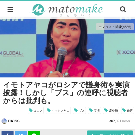
エンタメ・芸能(4536)
イモトアヤコがロシアで護身術を実演
披露！しかし「ブス」の連呼に視聴者
からは批判も。
ロシア
イモトアヤコ
ブス
実演
護身術
連呼
mass
2,391 views