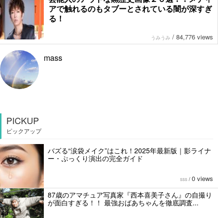
アで触れるのもタブーとされている闇が深すぎ
る！
/
84,776 views
うみうみ
mass
PICKUP
ピックアップ
バズる“涙袋メイク”はこれ！2025年最新版｜影ライナ
ー・ぷっくり演出の完全ガイド
0 views
sss
/
87歳のアマチュア写真家『西本喜美子さん』の自撮り
が面白すぎる！！ 最強おばあちゃんを徹底調査...