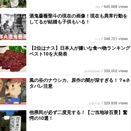
/
645,668 views
rico
酒鬼薔薇聖斗の現在の画像！現在も異常行動を
してるが結婚も子供もいる！
/
348,721 views
ペコ
【2位はナス】日本人が嫌いな食べ物ランキング
ベスト10を大発表
/
339,002 views
yuzupiyowo
風の谷のナウシカ、原作の闇が深すぎる！？※ネ
タバレ注意
/
329,838 views
のあのあ
他県民が必ず二度見する！【ご当地珍百景】驚
愕の10選！