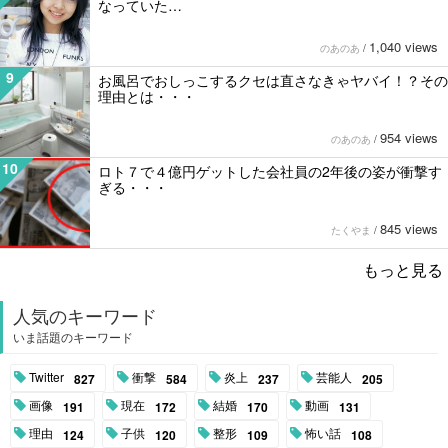
なっていた…
1,040 views
のあのあ
/
9
お風呂でおしっこするクセは直さなきゃヤバイ！？その
理由とは・・・
954 views
のあのあ
/
10
ロト７で４億円ゲットした会社員の2年後の姿が衝撃す
ぎる・・・
845 views
たくやま
/
もっと見る
人気のキーワード
いま話題のキーワード
Twitter
衝撃
炎上
芸能人
827
584
237
205
画像
現在
結婚
動画
191
172
170
131
理由
子供
整形
怖い話
124
120
109
108