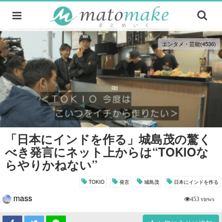
エンタメ・芸能(4536)
「日本にインドを作る」城島茂の驚く
べき発言にネット上からは“TOKIOな
らやりかねない”
TOKIO
発言
城島茂
日本にインドを作る
mass
453 views