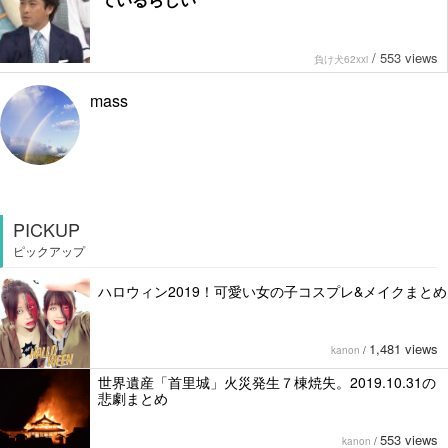
/
553 views
負け犬62xxi
mass
PICKUP
ピックアップ
ハロウィン2019！可愛い女の子コスプレ&メイクまとめ
1,481 views
kanon
/
世界遺産「首里城」火災発生７棟焼失。2019.10.31の
悲劇まとめ
553 views
kanon
/