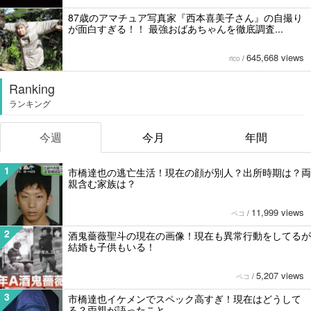
87歳のアマチュア写真家『西本喜美子さん』の自撮り
が面白すぎる！！ 最強おばあちゃんを徹底調査...
645,668 views
rico
/
Ranking
ランキング
今週
今月
年間
1
市橋達也の逃亡生活！現在の顔が別人？出所時期は？両
親含む家族は？
11,999 views
ペコ
/
2
酒鬼薔薇聖斗の現在の画像！現在も異常行動をしてるが
結婚も子供もいる！
5,207 views
ペコ
/
3
市橋達也イケメンでスペック高すぎ！現在はどうして
る？両親が語ったこと