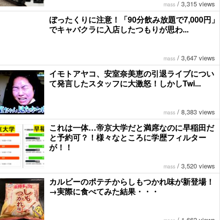
/
3,315 views
mass
ぼったくりに注意！「90分飲み放題で7,000円」
でキャバクラに入店したつもりが思わ...
/
3,647 views
mass
イモトアヤコ、安室奈美恵の引退ライブについ
て発言したスタッフに大激怒！しかしTwi...
/
8,383 views
mass
これは一体…帝京大学だと満席なのに早稲田だ
と予約可？！様々なところに学歴フィルター
が！！
/
3,520 views
mass
カルビーのポテチからしもつかれ味が新登場！
→実際に食べてみた結果・・・
/
1,662 views