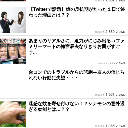
mass
【Twitterで話題】娘の反抗期がたった１日で終
わった理由とは？？
/
2,880 views
mass
あまりのリアルさに、迫力がにじみ出る→ファ
ミリーマートの梅宮辰夫なりきりお面がすご
す...
/
336 views
mass
合コンでのトラブルからの悲劇→友人の信じら
れない行動に失望・・・
/
1,961 views
mass
迷惑な蚊を寄せ付けない！？シナモンの意外過
ぎる効能とは…？？
/
1,365 views
mass