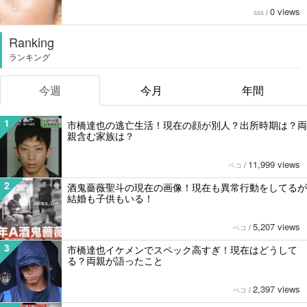
0 views
sss
/
Ranking
ランキング
今週
今月
年間
1
市橋達也の逃亡生活！現在の顔が別人？出所時期は？両
親含む家族は？
11,999 views
ペコ
/
2
酒鬼薔薇聖斗の現在の画像！現在も異常行動をしてるが
結婚も子供もいる！
5,207 views
ペコ
/
3
市橋達也イケメンでスペック高すぎ！現在はどうして
る？両親が語ったこと
2,397 views
ペコ
/