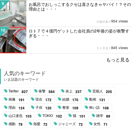
9
お風呂でおしっこするクセは直さなきゃヤバイ！？その
理由とは・・・
954 views
のあのあ
/
10
ロト７で４億円ゲットした会社員の2年後の姿が衝撃す
ぎる・・・
845 views
たくやま
/
もっと見る
人気のキーワード
いま話題のキーワード
Twitter
衝撃
炎上
芸能人
827
584
237
205
画像
現在
結婚
動画
191
172
170
131
理由
子供
整形
怖い話
124
120
109
108
山口達也
TOKIO
猫
雑学
103
102
101
89
感動
熱愛
ジャニーズ
女性
79
72
72
71