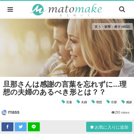
笑う・衝撃・癒す(4632)
旦那さんは感謝の言葉を忘れずに...理
想の夫婦のあるべき形とは？？
言葉
夫婦
理想
旦那
感謝
mass
293 views
お気に入りに追加