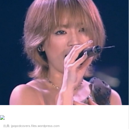
出典:
jpopcdcovers.files.wordpress.com