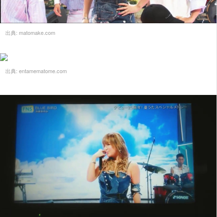
出典:
matomake.com
出典:
entamematome.com