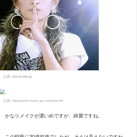
出典:
stat.ameba.jp
出典:
natsukashi-music.up.n.seesaa.net
かなりメイクが濃いめですが、綺麗ですね。
この時既に30歳前後でしたが、そうは見えないですね。