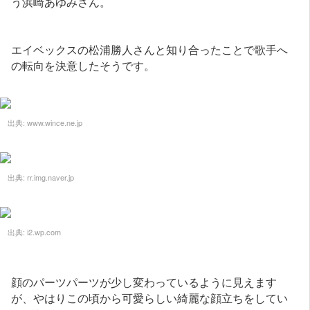
う浜崎あゆみさん。
エイベックスの松浦勝人さんと知り合ったことで歌手へ
の転向を決意したそうです。
出典:
www.wince.ne.jp
出典:
rr.img.naver.jp
出典:
i2.wp.com
顔のパーツパーツが少し変わっているように見えます
が、やはりこの頃から可愛らしい綺麗な顔立ちをしてい