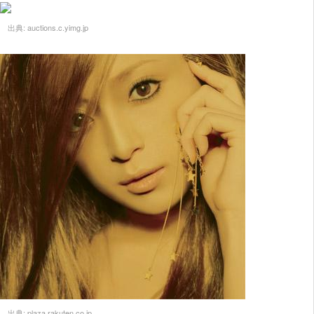
出典:
auctions.c.yimg.jp
出典:
plaza.rakuten.co.jp