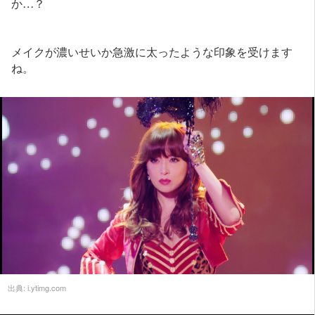
か…？
メイクが濃いせいか急激に太ったような印象を受けます
ね。
出典:
i.ytimg.com