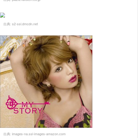
出典:
s2-ssl.dmcdn.net
出典:
images-na.ssl-images-amazon.com