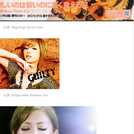
出典:
blog-imgs-22.fc2.com
出典:
image.news.livedoor.com