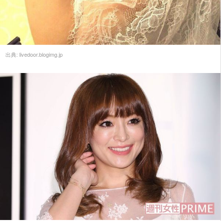
出典:
livedoor.blogimg.jp