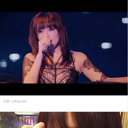
出典:
i.ytimg.com