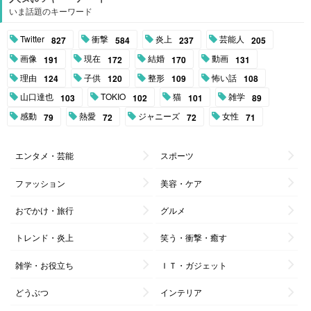
いま話題のキーワード
Twitter
衝撃
炎上
芸能人
827
584
237
205
画像
現在
結婚
動画
191
172
170
131
理由
子供
整形
怖い話
124
120
109
108
山口達也
TOKIO
猫
雑学
103
102
101
89
感動
熱愛
ジャニーズ
女性
79
72
72
71
エンタメ・芸能
スポーツ
ファッション
美容・ケア
おでかけ・旅行
グルメ
トレンド・炎上
笑う・衝撃・癒す
雑学・お役立ち
ＩＴ・ガジェット
どうぶつ
インテリア