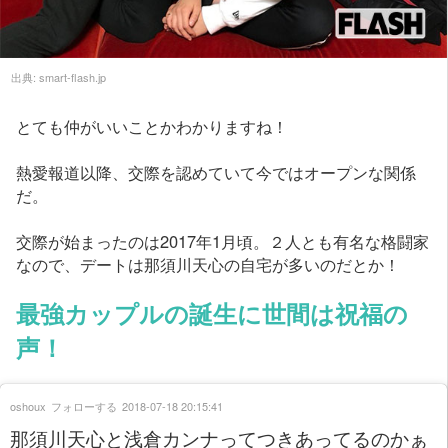
出典:
smart-flash.jp
とても仲がいいことかわかりますね！
熱愛報道以降、交際を認めていて今ではオープンな関係
だ。
交際が始まったのは2017年1月頃。２人とも有名な格闘家
なので、デートは那須川天心の自宅が多いのだとか！
最強カップルの誕生に世間は祝福の
声！
oshoux
フォローする
2018-07-18 20:15:41
那須川天心と浅倉カンナってつきあってるのかぁ