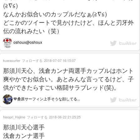
(≧∇≦)
なんかお似合いのカップルだなぁ(≧∇≦)
どこかのツイートで見かけたけど、ほんと刃牙外
伝の流れみたい（笑）
oshoux@oshoux
kuwasurfer
フォローする
2018-07-07 16:15:07
那須川天心、浅倉カンナ両選手カップルはホント
爽やかでお似合い。あとみんな言ってるけど、子
供ができたらすごい格闘サラブレッド(笑)。
💙桑原サーフィン上手そうな顔してる...
Neopri_Hajime
フォローする
2018-06-22 21:25:25
那須川天心選手
浅倉カンナ選手