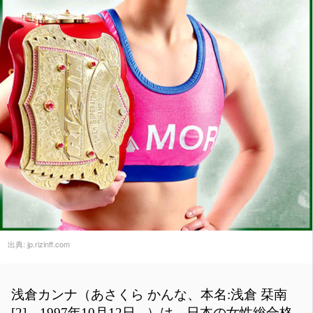
出典:
jp.rizinff.com
浅倉カンナ（あさくら かんな、本名:浅倉 栞南
[2]、1997年10月12日 - ）は、日本の女性総合格