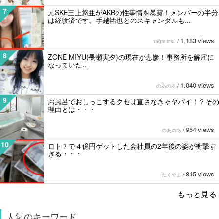
7
元SKE三上悠亜がAKBの性事情を暴露！メンバーの半分
は経験済です。手越祐也とのスキャンダルも...
1,183 views
nagai ritsu
/
8
ZONE MIYU(長瀬実夕)の現在が悲惨！事務所を解雇に
なっていた…
1,040 views
のあのあ
/
9
お風呂でおしっこするクセは直さなきゃヤバイ！？その
理由とは・・・
954 views
のあのあ
/
10
ロト７で４億円ゲットした会社員の2年後の姿が衝撃す
ぎる・・・
845 views
たくやま
/
もっと見る
人気のキーワード