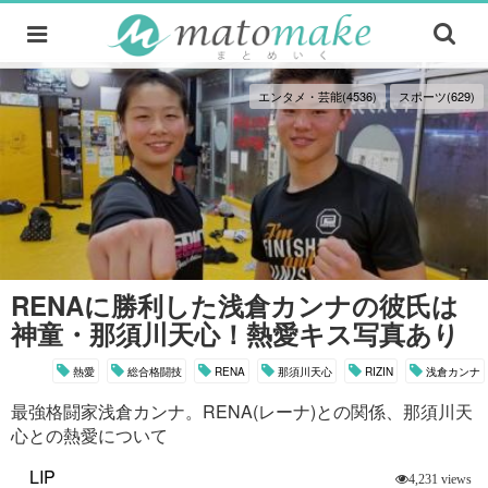
エンタメ・芸能(4536)
スポーツ(629)
RENAに勝利した浅倉カンナの彼氏は
神童・那須川天心！熱愛キス写真あり
熱愛
総合格闘技
RENA
那須川天心
RIZIN
浅倉カンナ
最強格闘家浅倉カンナ。RENA(レーナ)との関係、那須川天
心との熱愛について
LIP
4,231 views