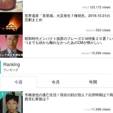
123,172 views
mirai
/
世界遺産「首里城」火災発生７棟焼失。2019.10.31の
悲劇まとめ
553 views
kanon
/
昭和時代インパクト抜群のフレーズＣＭ特集２０選！い
つまでも頭から離れなかったあのCMが懐かしい。
10,699 views
kanon
/
Ranking
ランキング
今週
今月
年間
1
市橋達也の逃亡生活！現在の顔が別人？出所時期は？両
親含む家族は？
11,999 views
ペコ
/