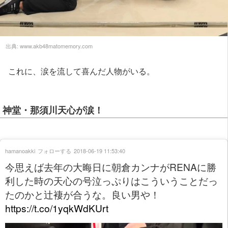
出典:
www.akb48matomemory.com
これに、涙を流して喜んだ人物がいる。
神堂・那須川天心が涙！
hamanoakki
フォローする
2018-06-19 11:53:40
今思えば去年の大晦日に朝倉カンナがRENAに勝
利した時の天心の号泣っぷりはこういうことだっ
たのかと辻褄が合うな。良い男や！
https://t.co/1yqkWdKUrt