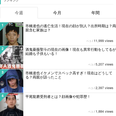
今週
今月
年間
1
市橋達也の逃亡生活！現在の顔が別人？出所時期は？両
親含む家族は？
11,999 views
ペコ
/
2
酒鬼薔薇聖斗の現在の画像！現在も異常行動をしてるが
結婚も子供もいる！
5,207 views
ペコ
/
3
市橋達也イケメンでスペック高すぎ！現在はどうして
る？両親が語ったこと
2,397 views
ペコ
/
4
平尾龍磨受刑者とは？顔画像や犯罪歴！
1,884 views
ペコ
/