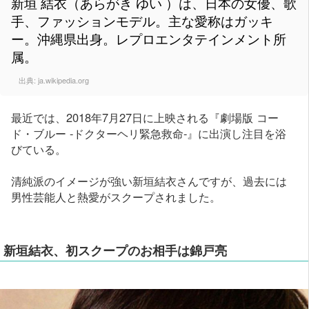
新垣 結衣（あらがき ゆい ）は、日本の女優、歌
手、ファッションモデル。主な愛称はガッキ
ー。沖縄県出身。レプロエンタテインメント所
属。
出典:
ja.wikipedia.org
最近では、2018年7月27日に上映される『劇場版 コー
ド・ブルー -ドクターヘリ緊急救命-』に出演し注目を浴
びている。
清純派のイメージが強い新垣結衣さんですが、過去には
男性芸能人と熱愛がスクープされました。
新垣結衣、初スクープのお相手は錦戸亮