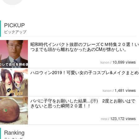
PICKUP
ピックアップ
昭和時代インパクト抜群のフレーズＣＭ特集２０選！い
つまでも頭から離れなかったあのCMが懐かしい。
10,699 views
kanon
/
ハロウィン2019！可愛い女の子コスプレ&メイクまとめ
1,481 views
kanon
/
パパに子守をお願いした結果...(汗) 2度とお願いはで
きないと思った瞬間２０選！！
123,172 views
mirai
/
Ranking
ランキング