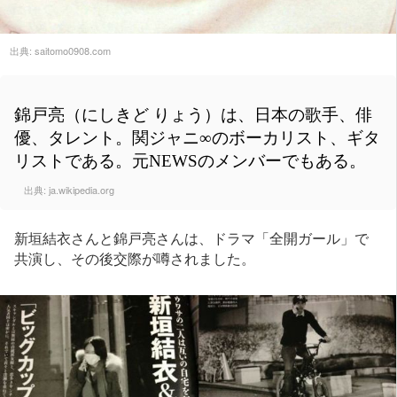
出典:
saitomo0908.com
錦戸亮（にしきど りょう）は、日本の歌手、俳
優、タレント。関ジャニ∞のボーカリスト、ギタ
リストである。元NEWSのメンバーでもある。
出典:
ja.wikipedia.org
新垣結衣さんと錦戸亮さんは、ドラマ「全開ガール」で
共演し、その後交際が噂されました。