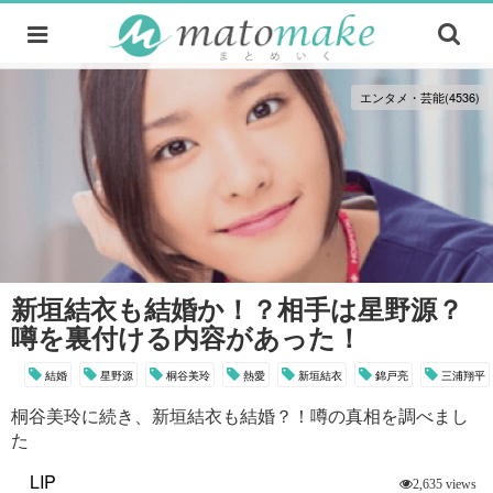
エンタメ・芸能(4536)
新垣結衣も結婚か！？相手は星野源？
噂を裏付ける内容があった！
結婚
星野源
桐谷美玲
熱愛
新垣結衣
錦戸亮
三浦翔平
桐谷美玲に続き、新垣結衣も結婚？！噂の真相を調べまし
た
LIP
2,635 views