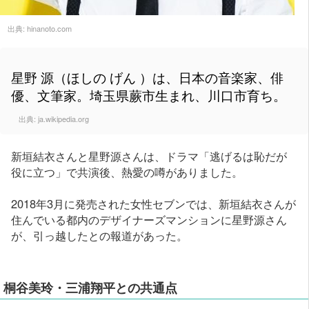
出典:
hinanoto.com
星野 源（ほしの げん ）は、日本の音楽家、俳
優、文筆家。埼玉県蕨市生まれ、川口市育ち。
出典:
ja.wikipedia.org
新垣結衣さんと星野源さんは、ドラマ「逃げるは恥だが
役に立つ」で共演後、熱愛の噂がありました。
2018年3月に発売された女性セブンでは、新垣結衣さんが
住んでいる都内のデザイナーズマンションに星野源さん
が、引っ越したとの報道があった。
桐谷美玲・三浦翔平との共通点