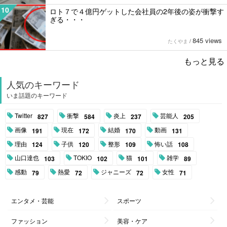
10
ロト７で４億円ゲットした会社員の2年後の姿が衝撃す
ぎる・・・
845 views
たくやま
/
もっと見る
人気のキーワード
いま話題のキーワード
Twitter
衝撃
炎上
芸能人
827
584
237
205
画像
現在
結婚
動画
191
172
170
131
理由
子供
整形
怖い話
124
120
109
108
山口達也
TOKIO
猫
雑学
103
102
101
89
感動
熱愛
ジャニーズ
女性
79
72
72
71
エンタメ・芸能
スポーツ
ファッション
美容・ケア