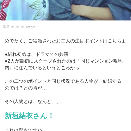
出典:
jumjumjumpei.com
めでたく、ご結婚されたお二人の注目ポイントはこちら↓
●馴れ初めは、ドラマでの共演
●2人が最初にスクープされたのは『同じマンション敷地
内』に住んでいるというところから
この二つのポイントと同じ状況である人物が、結婚する
のでは？との噂が…
その人物とは、なんと、、、
新垣結衣さん！
これは驚きですね