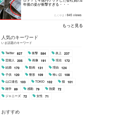
ロト７で４億円ゲットした会社員の2
年後の姿が衝撃すぎる・・・
845 views
たくやま
/
もっと見る
人気のキーワード
いま話題のキーワード
Twitter
衝撃
炎上
827
584
237
芸能人
画像
現在
205
191
172
結婚
動画
理由
170
131
124
子供
整形
怖い話
120
109
108
山口達也
TOKIO
猫
103
102
101
雑学
感動
熱愛
89
79
72
ジャニーズ
女性
72
71
おすすめ