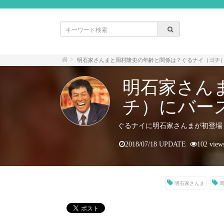
明石家さんまと岡村隆史の年齢と関係は？ぐるナイ（ゴチ）
明石家さん
チ）にバー
ぐるナイに明石家さんまが初登場
2018/07/18 UPDATE
102 view
明石家さんま