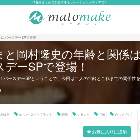
情報をまとめて創造するキュレーションメディアです
にバースデーSPで登場！
まと岡村隆史の年齢と関係
スデーSPで登場！
！バースデーSPということで、今回は二人の年齢とこれまでの関係性
s
岡村隆史
めちゃ×２イケてるッ！
関係
ぐるナイ
年齢
めちゃイケ
お気に入りに追加