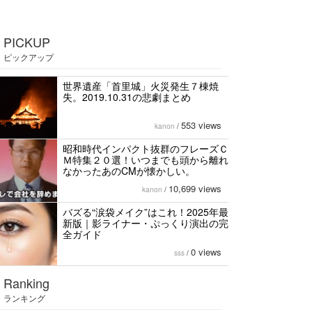
PICKUP
ピックアップ
世界遺産「首里城」火災発生７棟焼
失。2019.10.31の悲劇まとめ
553 views
kanon
/
昭和時代インパクト抜群のフレーズＣ
Ｍ特集２０選！いつまでも頭から離れ
なかったあのCMが懐かしい。
10,699 views
kanon
/
バズる“涙袋メイク”はこれ！2025年最
新版｜影ライナー・ぷっくり演出の完
全ガイド
0 views
sss
/
Ranking
ランキング