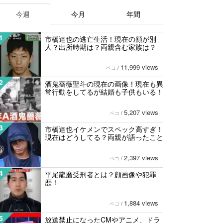
今週
今月
年間
1
市橋達也の逃亡生活！現在の顔が別
人？出所時期は？両親含む家族は？
11,999 views
ペコ
/
2
酒鬼薔薇聖斗の現在の画像！現在も異
常行動をしてるが結婚も子供もいる！
5,207 views
ペコ
/
3
市橋達也イケメンでスペック高すぎ！
現在はどうしてる？両親が語ったこと
2,397 views
ペコ
/
4
平尾龍磨受刑者とは？顔画像や犯罪
歴！
1,884 views
ペコ
/
5
放送禁止になったCMやアニメ、ドラ