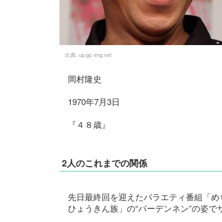
出典:
up.gc-img.net
岡村隆史
1970年7月3日
『４８歳』
2人のこれまでの関係
先日最終回を迎えたバラエティ番組「めち
ひょうきん族」の“パーデンネン”の姿で