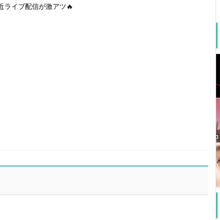
近ライブ配信が激アツ🔥