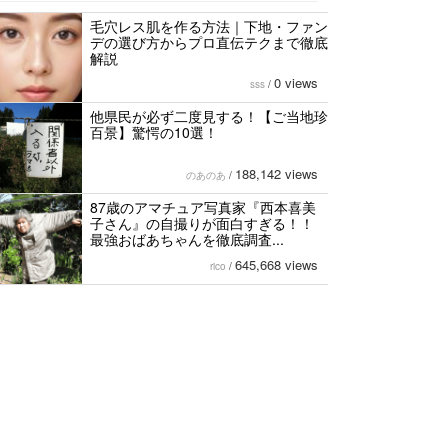
毛穴レス肌を作る方法｜下地・ファン
デの選び方からプロ直伝テクまで徹底
解説
0 views
sss
/
他県民が必ず二度見する！【ご当地珍
百景】驚愕の10選！
188,142 views
のあのあ
/
87歳のアマチュア写真家『西本喜美
子さん』の自撮りが面白すぎる！！
最強おばあちゃんを徹底調査...
645,668 views
rico
/