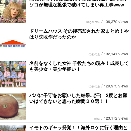
ソコが無理な拡張で破けてしまい再工事www
/
136,370 views
nagai ritsu
ドリームハウス その後売却された家まとめ！や
はり失敗作だったのか
/
132,141 views
のあのあ
名前をなくした女神 子役たちの現在！成長して
も美少女・美少年揃い！
/
129,973 views
のあのあ
パパに子守をお願いした結果...(汗) 2度とお願
いはできないと思った瞬間２０選！！
/
123,172 views
mirai
イモトのギャラ発覚！！海外ロケに行く理由と