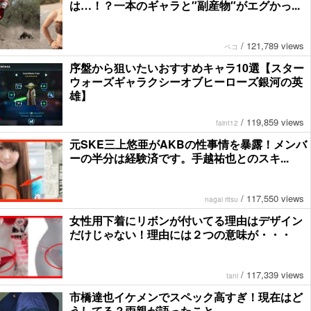
は…！？一本のギャラと″副産物″がエグかっ...
/
121,789 views
ペコ
序盤から狙いたいおすすめキャラ10選【スター
ウォーズギャラクシーオブヒーローズ銀河の英
雄】
/
119,859 views
faint12
元SKE三上悠亜がAKBの性事情を暴露！メンバ
ーの半分は経験済です。手越祐也とのスキ...
/
117,550 views
nagai ritsu
女性用下着にリボンが付いてる理由はデザイン
だけじゃない！理由には２つの意味が・・・
/
117,339 views
tani
市橋達也イケメンでスペック高すぎ！現在はど
うしてる？両親が語ったこと