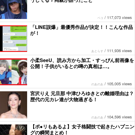
/
117,073 views
ペコ
「LINE誤爆」最優秀作品が決定！！こんな作品
が！
/
111,936 views
あとらす
小柔SeeU、読み方から加工・すっぴん前画像を
公開！子供がいるとの噂の真相は…。
/
105,005 views
のあのあ
宮沢りえ 元旦那 中津ひろゆきとの離婚理由は？
歴代の元カレ達が大物過ぎる！
/
104,596 views
のあのあ
【ポ●リもあるよ】女子格闘技で起きたハプニン
グの瞬間まとめ！