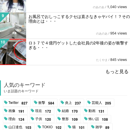
1,040 views
のあのあ
/
9
お風呂でおしっこするクセは直さなきゃヤバイ！？その
理由とは・・・
954 views
のあのあ
/
10
ロト７で４億円ゲットした会社員の2年後の姿が衝撃す
ぎる・・・
845 views
たくやま
/
もっと見る
人気のキーワード
いま話題のキーワード
Twitter
衝撃
炎上
芸能人
827
584
237
205
画像
現在
結婚
動画
191
172
170
131
理由
子供
整形
怖い話
124
120
109
108
山口達也
TOKIO
猫
雑学
103
102
101
89