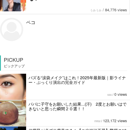
/
84,776 views
うみうみ
ペコ
PICKUP
ピックアップ
バズる“涙袋メイク”はこれ！2025年最新版｜影ライナ
ー・ぷっくり演出の完全ガイド
0 views
sss
/
パパに子守をお願いした結果...(汗) 2度とお願いはで
きないと思った瞬間２０選！！
123,172 views
mirai
/