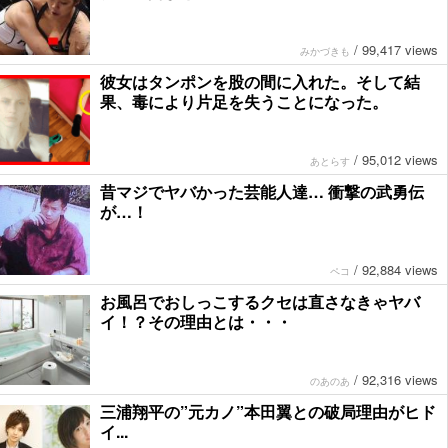
/
99,417 views
みかづきも
彼女はタンポンを股の間に入れた。そして結
果、毒により片足を失うことになった。
/
95,012 views
あとらす
昔マジでヤバかった芸能人達… 衝撃の武勇伝
が…！
/
92,884 views
ペコ
お風呂でおしっこするクセは直さなきゃヤバ
イ！？その理由とは・・・
/
92,316 views
のあのあ
三浦翔平の”元カノ”本田翼との破局理由がヒド
イ...