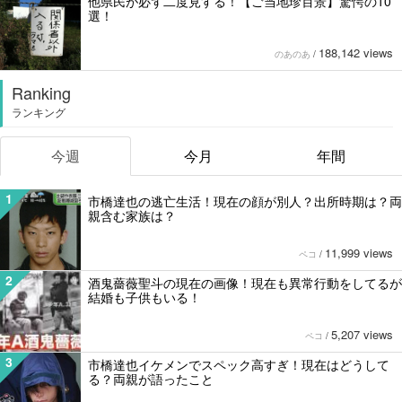
他県民が必ず二度見する！【ご当地珍百景】驚愕の10
選！
188,142 views
のあのあ
/
Ranking
ランキング
今週
今月
年間
1
市橋達也の逃亡生活！現在の顔が別人？出所時期は？両
親含む家族は？
11,999 views
ペコ
/
2
酒鬼薔薇聖斗の現在の画像！現在も異常行動をしてるが
結婚も子供もいる！
5,207 views
ペコ
/
3
市橋達也イケメンでスペック高すぎ！現在はどうして
る？両親が語ったこと