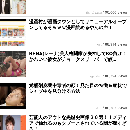
/
90,000 views
負け犬62xxi
漫画村が漫画タウンとしてリニューアルオープ
ンしてるぞｗｗｗ漫画読めるやんの声！
/
88,914 views
kint
RENA(レーナ)美人格闘家が失神してKO負け！
かわいい彼女がチョークスリーパーで絞...
/
86,724 views
nagai ritsu
覚醒剤麻薬中毒者の顔！見た目の特徴＆症状で
シャブ中を見分ける方法
/
86,707 views
ペコ
芸能人のアウトな黒歴史画像２６選！！メディ
アで触れるのもタブーとされている闇が深すぎ
る！