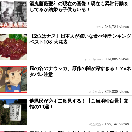
酒鬼薔薇聖斗の現在の画像！現在も異常行動を
してるが結婚も子供もいる！
/
348,721 views
ペコ
【2位はナス】日本人が嫌いな食べ物ランキング
ベスト10を大発表
/
339,002 views
yuzupiyowo
風の谷のナウシカ、原作の闇が深すぎる！？※ネ
タバレ注意
/
329,838 views
のあのあ
他県民が必ず二度見する！【ご当地珍百景】驚
愕の10選！
/
188,142 views
のあのあ