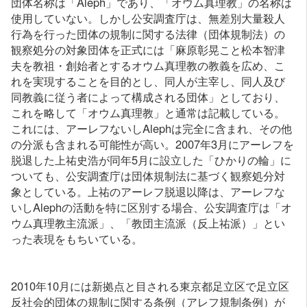
団体名称は「Aleph」であり、「オウム真理教」の名称は
使用していない。しかし公安調査庁は、無差別大量殺人
行為を行った団体の規制に関する法律（団体規制法）の
観察処分の対象団体を正式には「麻原彰晃こと松本智津
夫を教祖・創始者とするオウム真理教の教義を広め、こ
れを実現することを目的とし、同人が主宰し、同人及び
同教義に従う者によって構成される団体」としており、
これを略して「オウム真理教」と通常は記載している。
これには、アーレフないしAlephは完全に含まれ、その他
の分派も含まれる可能性が高い。2007年3月にアーレフを
脱退した上祐史浩が同年5月に設立した「ひかりの輪」に
ついても、公安調査庁は団体規制法に基づく観察処分対
象としている。上祐のアーレフ脱退以降は、アーレフな
いしAlephの活動を特に区別する場合、公安調査庁は「オ
ウム真理教主流派」、「教団主流派（反上祐派）」とい
った表現をもちいている。
2010年10月には新拠点と目される東京都足立区で足立区
反社会的団体の規制に関する条例（アレフ規制条例）が