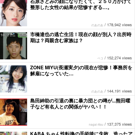
石原さとみの顔になりたくて、２５０万かけて
整形した女性の結果が悲惨すぎる…。
/
178,942 views
のあのあ
市橋達也の逃亡生活！現在の顔が別人？出所時
期は？両親含む家族は？
/
152,274 views
ペコ
ZONE MIYU(長瀬実夕)の現在が悲惨！事務所を
解雇になっていた…
/
144,191 views
のあのあ
島田紳助の引退の裏に暴力団との噂が...熊田曜
子など有名人との関係がヤバい！！
/
137,375 views
nagai ritsu
KABA.ちゃん性転換の手術後に失敗。造ったア