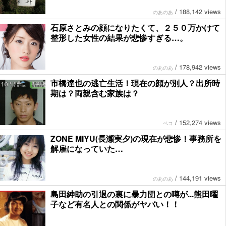
/
188,142 views
のあのあ
石原さとみの顔になりたくて、２５０万かけて
整形した女性の結果が悲惨すぎる…。
/
178,942 views
のあのあ
市橋達也の逃亡生活！現在の顔が別人？出所時
期は？両親含む家族は？
/
152,274 views
ペコ
ZONE MIYU(長瀬実夕)の現在が悲惨！事務所を
解雇になっていた…
/
144,191 views
のあのあ
島田紳助の引退の裏に暴力団との噂が...熊田曜
子など有名人との関係がヤバい！！