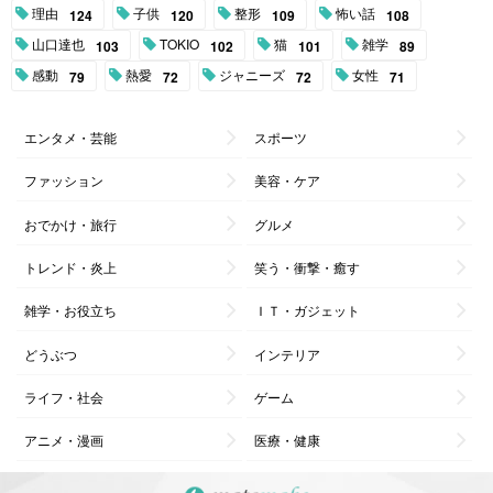
理由
子供
整形
怖い話
124
120
109
108
山口達也
TOKIO
猫
雑学
103
102
101
89
感動
熱愛
ジャニーズ
女性
79
72
72
71
エンタメ・芸能
スポーツ
ファッション
美容・ケア
おでかけ・旅行
グルメ
トレンド・炎上
笑う・衝撃・癒す
雑学・お役立ち
ＩＴ・ガジェット
どうぶつ
インテリア
ライフ・社会
ゲーム
アニメ・漫画
医療・健康