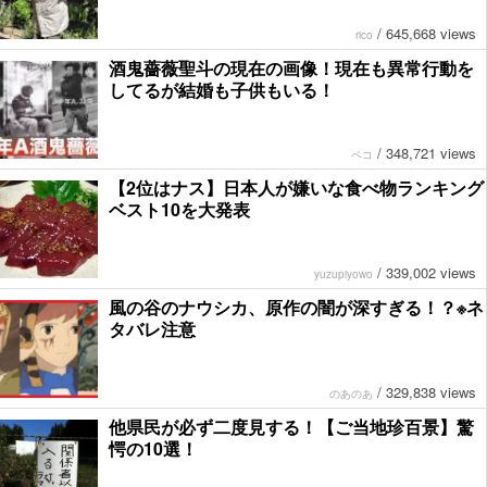
/
645,668 views
rico
酒鬼薔薇聖斗の現在の画像！現在も異常行動を
してるが結婚も子供もいる！
/
348,721 views
ペコ
【2位はナス】日本人が嫌いな食べ物ランキング
ベスト10を大発表
/
339,002 views
yuzupiyowo
風の谷のナウシカ、原作の闇が深すぎる！？※ネ
タバレ注意
/
329,838 views
のあのあ
他県民が必ず二度見する！【ご当地珍百景】驚
愕の10選！