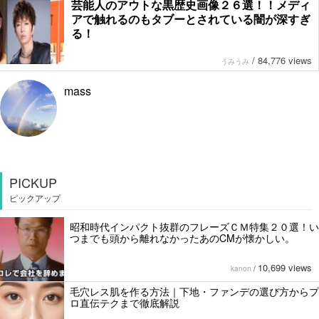
芸能人のアウトな黒歴史画像２６選！！メディ
アで触れるのもタブーとされている闇が深すぎ
る！
/
84,776 views
うみうみ
mass
PICKUP
ピックアップ
昭和時代インパクト抜群のフレーズＣＭ特集２０選！い
つまでも頭から離れなかったあのCMが懐かしい。
10,699 views
kanon
/
毛穴レス肌を作る方法｜下地・ファンデの選び方からプ
ロ直伝テクまで徹底解説