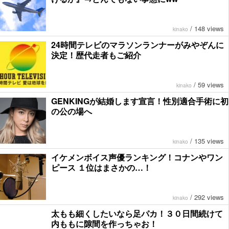
/
148 views
kinako
24時間テレビのマラソンランナーがみやぞんに
決定！歴代走者もご紹介
/
59 views
kinako
GENKINGが結婚します宣言！性別適合手術に初
の公の場へ
/
135 views
kinako
イケメンボイス声優ランキング！コナンやワン
ピース １位はまさかの…！
/
292 views
kinako
太もも細くしたいなら足パカ！３０日間続けて
内ももに隙間を作っちゃお！