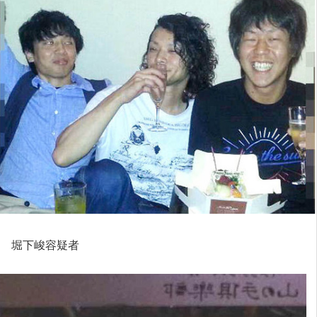
堀下峻容疑者