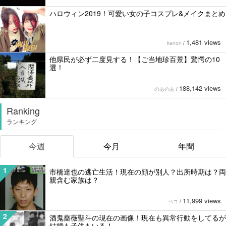
ハロウィン2019！可愛い女の子コスプレ&メイクまとめ
1,481 views
kanon
/
他県民が必ず二度見する！【ご当地珍百景】驚愕の10
選！
188,142 views
のあのあ
/
Ranking
ランキング
今週
今月
年間
1
市橋達也の逃亡生活！現在の顔が別人？出所時期は？両
親含む家族は？
11,999 views
ペコ
/
2
酒鬼薔薇聖斗の現在の画像！現在も異常行動をしてるが
結婚も子供もいる！