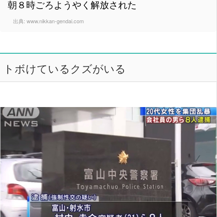
朝８時ごろようやく解放された
出典:
www.nikkan-gendai.com
トボけているクズがいる