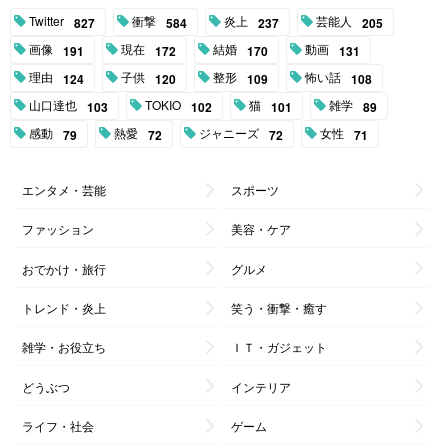
Twitter
衝撃
炎上
芸能人
827
584
237
205
画像
現在
結婚
動画
191
172
170
131
理由
子供
整形
怖い話
124
120
109
108
山口達也
TOKIO
猫
雑学
103
102
101
89
感動
熱愛
ジャニーズ
女性
79
72
72
71
エンタメ・芸能
スポーツ
ファッション
美容・ケア
おでかけ・旅行
グルメ
トレンド・炎上
笑う・衝撃・癒す
雑学・お役立ち
ＩＴ・ガジェット
どうぶつ
インテリア
ライフ・社会
ゲーム