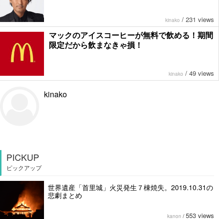
/
231 views
kinako
マックのアイスコーヒーが無料で飲める！期間
限定だから飲まなきゃ損！
/
49 views
kinako
kinako
PICKUP
ピックアップ
世界遺産「首里城」火災発生７棟焼失。2019.10.31の
悲劇まとめ
553 views
kanon
/