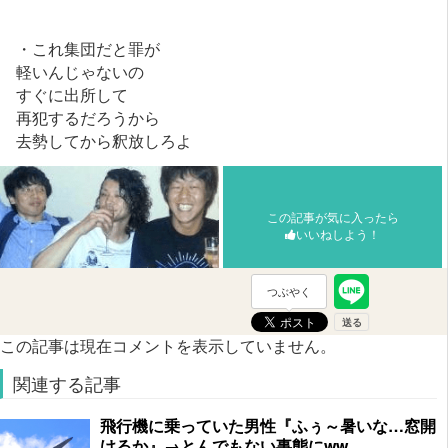
・これ集団だと罪が
軽いんじゃないの
すぐに出所して
再犯するだろうから
去勢してから釈放しろよ
この記事が気に入ったら
いいねしよう！
つぶやく
この記事は現在コメントを表示していません。
関連する記事
飛行機に乗っていた男性『ふぅ～暑いな…窓開
けるか』→とんでもない事態にww