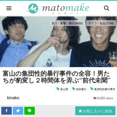
笑う・衝撃・癒す(4632)
ライフ・社会(2104)
富山の集団性的暴行事件の全容！男た
ちが豹変し２時間体を弄ぶ“前代未聞”
富山県
性的暴行
集団性的暴行事件
kinako
16,095 views
お気に入りに追加