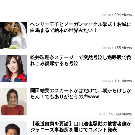
/
294 views
kinako
ヘンリー王子とメーガンマークル挙式！お城に
白馬まるで絵本の世界みたい！
/
155 views
kinako
松井珠理奈ステージ上で突然号泣し過呼吸で倒
れこみ復帰するも号泣
/
101 views
kinako
岡田結実のスカートがはだけて…朝からけしか
らん！でもありがとうの声www
/
2,099 views
kinako
【報道自粛を要請】山口達也騒動の被害者側が
ジャニーズ事務所を通じてコメント発表