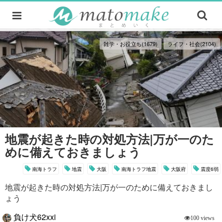
雑学・お役立ち(1679)
ライフ・社会(2104)
地震が起きた時の対処方法|万が一のた
めに備えておきましょう
南海トラフ
地震
大阪
南海トラフ地震
大阪府
震度6弱
地震が起きた時の対処方法|万が一のために備えておきまし
ょう
負け犬62xxi
100 views