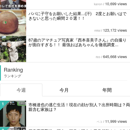
10,699 views
kanon
/
パパに子守をお願いした結果...(汗) 2度とお願いはで
きないと思った瞬間２０選！！
123,172 views
mirai
/
87歳のアマチュア写真家『西本喜美子さん』の自撮り
が面白すぎる！！ 最強おばあちゃんを徹底調査...
645,668 views
rico
/
Ranking
ランキング
今週
今月
年間
1
市橋達也の逃亡生活！現在の顔が別人？出所時期は？両
親含む家族は？
11,999 views
ペコ
/