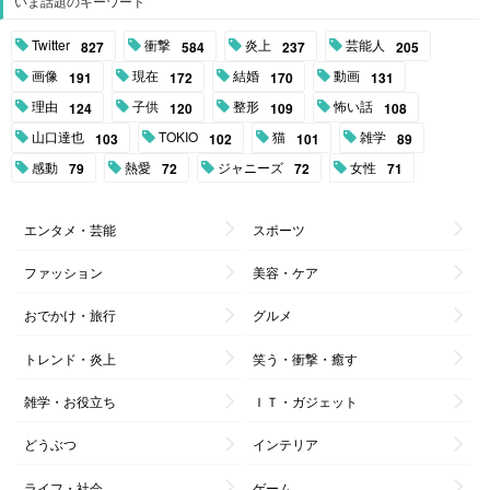
いま話題のキーワード
Twitter
衝撃
炎上
芸能人
827
584
237
205
画像
現在
結婚
動画
191
172
170
131
理由
子供
整形
怖い話
124
120
109
108
山口達也
TOKIO
猫
雑学
103
102
101
89
感動
熱愛
ジャニーズ
女性
79
72
72
71
エンタメ・芸能
スポーツ
ファッション
美容・ケア
おでかけ・旅行
グルメ
トレンド・炎上
笑う・衝撃・癒す
雑学・お役立ち
ＩＴ・ガジェット
どうぶつ
インテリア
ライフ・社会
ゲーム