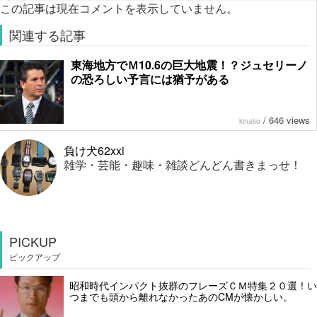
この記事は現在コメントを表示していません。
関連する記事
東海地方でＭ10.6の巨大地震！？ジュセリーノ
の恐ろしい予言には猶予がある
/
646 views
kinako
負け犬62xxi
雑学・芸能・趣味・雑談どんどん書きまっせ！
PICKUP
ピックアップ
昭和時代インパクト抜群のフレーズＣＭ特集２０選！い
つまでも頭から離れなかったあのCMが懐かしい。