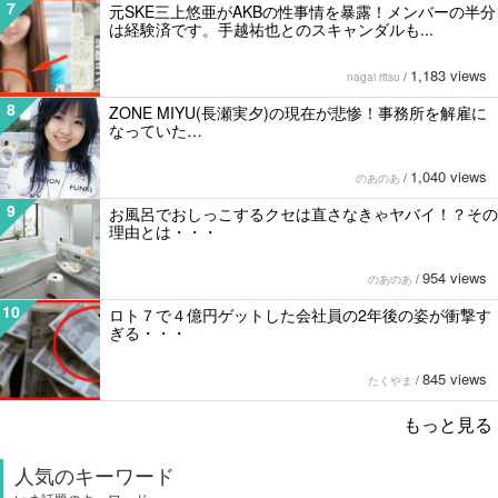
7
元SKE三上悠亜がAKBの性事情を暴露！メンバーの半分
は経験済です。手越祐也とのスキャンダルも...
1,183 views
nagai ritsu
/
8
ZONE MIYU(長瀬実夕)の現在が悲惨！事務所を解雇に
なっていた…
1,040 views
のあのあ
/
9
お風呂でおしっこするクセは直さなきゃヤバイ！？その
理由とは・・・
954 views
のあのあ
/
10
ロト７で４億円ゲットした会社員の2年後の姿が衝撃す
ぎる・・・
845 views
たくやま
/
もっと見る
人気のキーワード