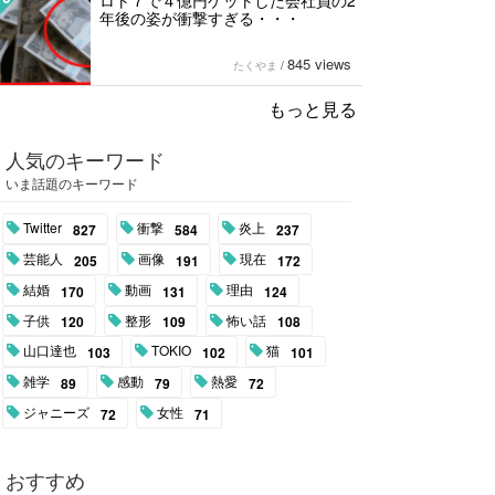
ロト７で４億円ゲットした会社員の2
年後の姿が衝撃すぎる・・・
845 views
たくやま
/
もっと見る
人気のキーワード
いま話題のキーワード
Twitter
衝撃
炎上
827
584
237
芸能人
画像
現在
205
191
172
結婚
動画
理由
170
131
124
子供
整形
怖い話
120
109
108
山口達也
TOKIO
猫
103
102
101
雑学
感動
熱愛
89
79
72
ジャニーズ
女性
72
71
おすすめ