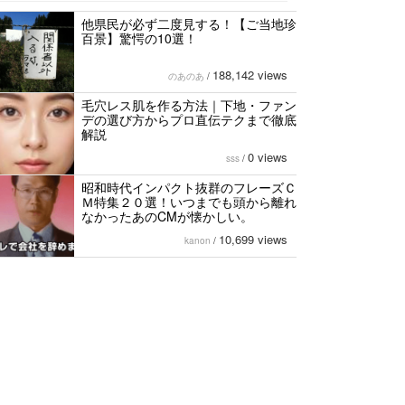
他県民が必ず二度見する！【ご当地珍
百景】驚愕の10選！
188,142 views
のあのあ
/
毛穴レス肌を作る方法｜下地・ファン
デの選び方からプロ直伝テクまで徹底
解説
0 views
sss
/
昭和時代インパクト抜群のフレーズＣ
Ｍ特集２０選！いつまでも頭から離れ
なかったあのCMが懐かしい。
10,699 views
kanon
/