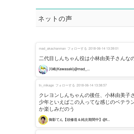
ネットの声
mad_akachanman
フォローする
2018-06-14 13:39:01
二代目しんちゃん役は小林由美子さんな
川崎(Kawasaki)@mad_...
tn_mikage
フォローする
2018-06-14 13:38:57
クレヨンしんちゃんの後任、小林由美子
少年といえばこの人ってな感じのベテラ
か楽しみだのう
御影てん【頭修造＆純次期間中】@t...