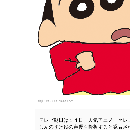
出典:
cs27.cs-plaza.com
テレビ朝日は１４日、人気アニメ「クレ
しんのすけ役の声優を降板すると発表さ