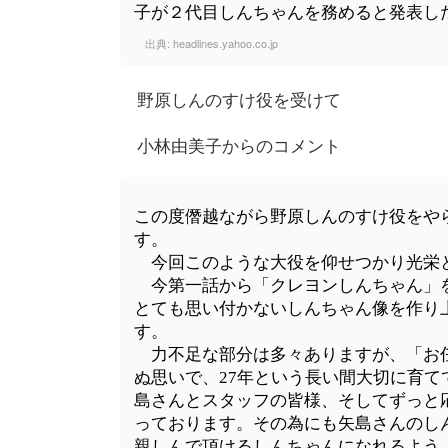
子が２代目しんちゃんを務めると発表し
出典:
headlines.yahoo.co.jp
野原しんのすけ役を受けて
小林由美子からのコメント
この度僭越ながら野原しんのすけ役をや
す。
今回このような大役を仰せつかり光栄
今第一話から「クレヨンしんちゃん」を
とても思い付かないしんちゃん像を作り
す。
力不足な部分は多々ありますが、「お任
ぬ思いで、27年という長い間大切に育
島さんとスタッフの皆様、そしてずっと
っております。その為にも矢島さんのし
親しんで頂けるしんちゃんになれるよう