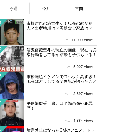
今週
今月
年間
1
市橋達也の逃亡生活！現在の顔が別
人？出所時期は？両親含む家族は？
11,999 views
ペコ
/
2
酒鬼薔薇聖斗の現在の画像！現在も異
常行動をしてるが結婚も子供もいる！
5,207 views
ペコ
/
3
市橋達也イケメンでスペック高すぎ！
現在はどうしてる？両親が語ったこと
2,397 views
ペコ
/
4
平尾龍磨受刑者とは？顔画像や犯罪
歴！
1,884 views
ペコ
/
5
放送禁止になったCMやアニメ、ドラ