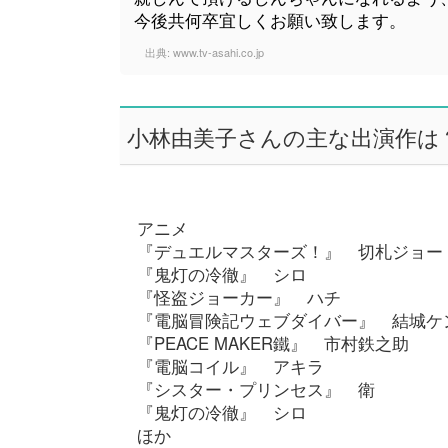
今後共何卒宜しくお願い致します。
出典:
www.tv-asahi.co.jp
小林由美子さんの主な出演作は
アニメ
『デュエルマスターズ！』 切札ジョー
『鬼灯の冷徹』 シロ
『怪盗ジョーカー』 ハチ
『電脳冒険記ウェブダイバー』 結城ケ
『PEACE MAKER鐵』 市村鉄之助
『電脳コイル』 アキラ
『シスター・プリンセス』 衛
『鬼灯の冷徹』 シロ
ほか