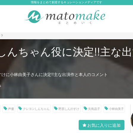
情報をまとめて創造するキュレーションメディアです
・？
しんちゃん役に決定!!主な
すけに小林由美子さんに決定!!主な出演作と本人のコメント
s
声優
クレヨンしんちゃん
野原しんのすけ
矢島晶子
小林由美子
お気に入りに追加