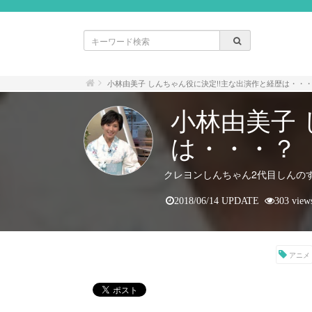
小林由美子 しんちゃん役に決定!!主な出演作と経歴は・・
小林由美子 
は・・・？
クレヨンしんちゃん2代目しんの
2018/06/14 UPDATE
303 view
アニメ