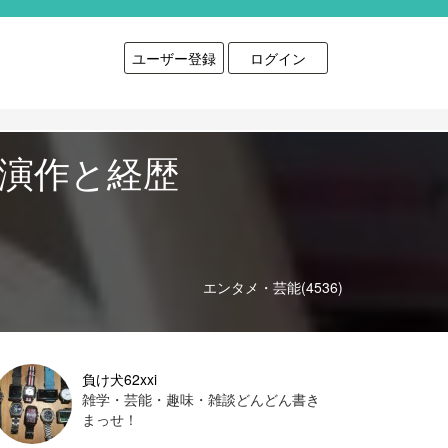
ユーザー登録
ログイン
出演作と経歴
エンタメ・芸能(4536)
負け犬62xxi
雑学・芸能・趣味・雑談どんどん書き
まっせ！