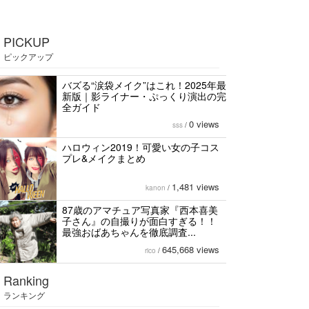
PICKUP
ピックアップ
バズる“涙袋メイク”はこれ！2025年最
新版｜影ライナー・ぷっくり演出の完
全ガイド
0 views
sss
/
ハロウィン2019！可愛い女の子コス
プレ&メイクまとめ
1,481 views
kanon
/
87歳のアマチュア写真家『西本喜美
子さん』の自撮りが面白すぎる！！
最強おばあちゃんを徹底調査...
645,668 views
rico
/
Ranking
ランキング