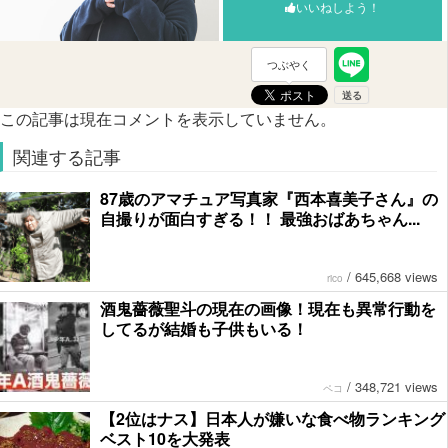
いいねしよう！
つぶやく
この記事は現在コメントを表示していません。
関連する記事
87歳のアマチュア写真家『西本喜美子さん』の
自撮りが面白すぎる！！ 最強おばあちゃん...
/
645,668 views
rico
酒鬼薔薇聖斗の現在の画像！現在も異常行動を
してるが結婚も子供もいる！
/
348,721 views
ペコ
【2位はナス】日本人が嫌いな食べ物ランキング
ベスト10を大発表