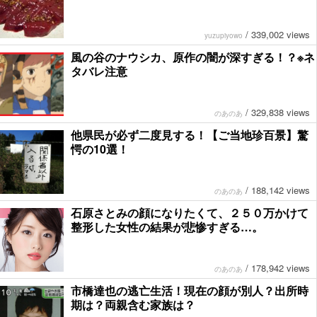
/
339,002 views
yuzupiyowo
風の谷のナウシカ、原作の闇が深すぎる！？※ネ
タバレ注意
/
329,838 views
のあのあ
他県民が必ず二度見する！【ご当地珍百景】驚
愕の10選！
/
188,142 views
のあのあ
石原さとみの顔になりたくて、２５０万かけて
整形した女性の結果が悲惨すぎる…。
/
178,942 views
のあのあ
市橋達也の逃亡生活！現在の顔が別人？出所時
期は？両親含む家族は？