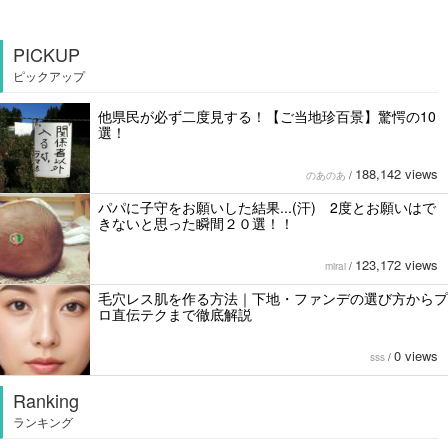
PICKUP
ピックアップ
他県民が必ず二度見する！【ご当地珍百景】驚愕の10
選！
188,142 views
のあのあ
/
パパに子守をお願いした結果...(汗) 2度とお願いはで
きないと思った瞬間２０選！！
123,172 views
mirai
/
毛穴レス肌を作る方法｜下地・ファンデの選び方からプ
ロ直伝テクまで徹底解説
0 views
sss
/
Ranking
ランキング