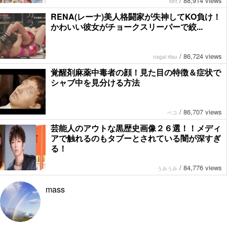
/
88,914 views
kint
RENA(レーナ)美人格闘家が失神してKO負け！
かわいい彼女がチョークスリーパーで絞...
/
86,724 views
nagai ritsu
覚醒剤麻薬中毒者の顔！見た目の特徴＆症状で
シャブ中を見分ける方法
/
86,707 views
ペコ
芸能人のアウトな黒歴史画像２６選！！メディ
アで触れるのもタブーとされている闇が深すぎ
る！
/
84,776 views
うみうみ
mass