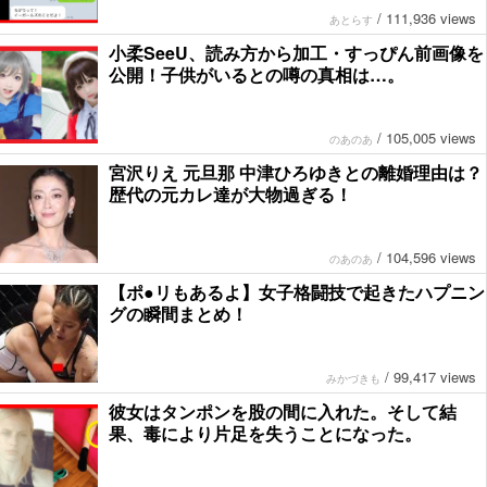
/
111,936 views
あとらす
小柔SeeU、読み方から加工・すっぴん前画像を
公開！子供がいるとの噂の真相は…。
/
105,005 views
のあのあ
宮沢りえ 元旦那 中津ひろゆきとの離婚理由は？
歴代の元カレ達が大物過ぎる！
/
104,596 views
のあのあ
【ポ●リもあるよ】女子格闘技で起きたハプニン
グの瞬間まとめ！
/
99,417 views
みかづきも
彼女はタンポンを股の間に入れた。そして結
果、毒により片足を失うことになった。