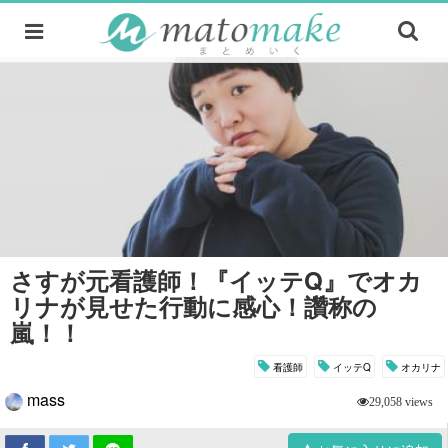
さすが元看護師！『イッテQ』でオカ
リナが見せた行動に感心！讚称の
嵐！！
看護師
イッテQ
オカリナ
mass
29,058 views