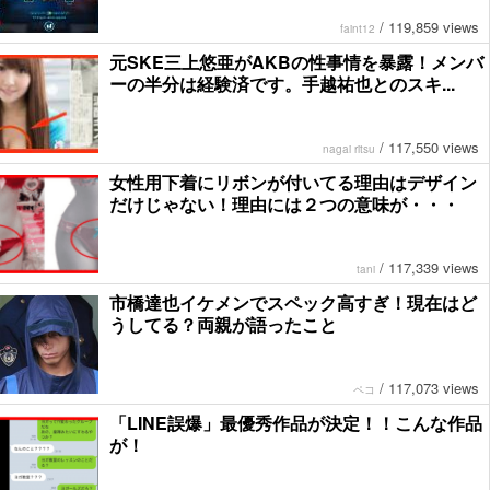
/
119,859 views
faint12
元SKE三上悠亜がAKBの性事情を暴露！メンバ
ーの半分は経験済です。手越祐也とのスキ...
/
117,550 views
nagai ritsu
女性用下着にリボンが付いてる理由はデザイン
だけじゃない！理由には２つの意味が・・・
/
117,339 views
tani
市橋達也イケメンでスペック高すぎ！現在はど
うしてる？両親が語ったこと
/
117,073 views
ペコ
「LINE誤爆」最優秀作品が決定！！こんな作品
が！