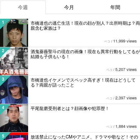
今週
今月
年間
1
市橋達也の逃亡生活！現在の顔が別人？出所時期は？両
親含む家族は？
11,999 views
ペコ
/
2
酒鬼薔薇聖斗の現在の画像！現在も異常行動をしてるが
結婚も子供もいる！
5,207 views
ペコ
/
3
市橋達也イケメンでスペック高すぎ！現在はどうして
る？両親が語ったこと
2,397 views
ペコ
/
4
平尾龍磨受刑者とは？顔画像や犯罪歴！
1,884 views
ペコ
/
5
放送禁止になったCMやアニメ、ドラマや歌など！その