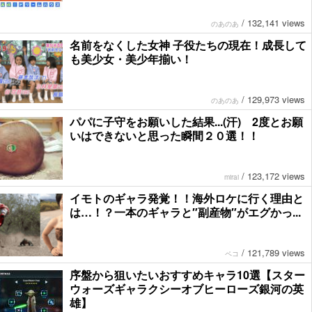
/
132,141 views
のあのあ
名前をなくした女神 子役たちの現在！成長して
も美少女・美少年揃い！
/
129,973 views
のあのあ
パパに子守をお願いした結果...(汗) 2度とお願
いはできないと思った瞬間２０選！！
/
123,172 views
mirai
イモトのギャラ発覚！！海外ロケに行く理由と
は…！？一本のギャラと″副産物″がエグかっ...
/
121,789 views
ペコ
序盤から狙いたいおすすめキャラ10選【スター
ウォーズギャラクシーオブヒーローズ銀河の英
雄】