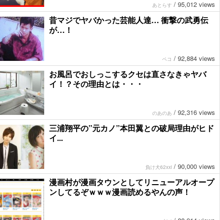
/
95,012 views
あとらす
昔マジでヤバかった芸能人達… 衝撃の武勇伝
が…！
/
92,884 views
ペコ
お風呂でおしっこするクセは直さなきゃヤバ
イ！？その理由とは・・・
/
92,316 views
のあのあ
三浦翔平の”元カノ”本田翼との破局理由がヒド
イ...
/
90,000 views
負け犬62xxi
漫画村が漫画タウンとしてリニューアルオープ
ンしてるぞｗｗｗ漫画読めるやんの声！