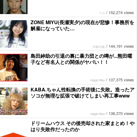
/
152,274 views
ペコ
ZONE MIYU(長瀬実夕)の現在が悲惨！事務所を
解雇になっていた…
/
144,191 views
のあのあ
島田紳助の引退の裏に暴力団との噂が...熊田曜
子など有名人との関係がヤバい！！
/
137,375 views
nagai ritsu
KABA.ちゃん性転換の手術後に失敗。造ったア
ソコが無理な拡張で破けてしまい再工事www
/
136,370 views
nagai ritsu
ドリームハウス その後売却された家まとめ！や
はり失敗作だったのか