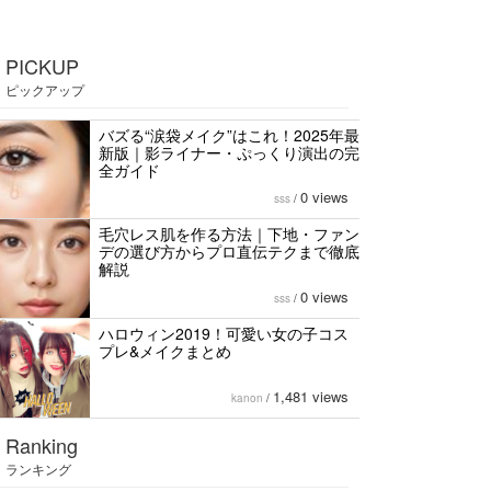
PICKUP
ピックアップ
バズる“涙袋メイク”はこれ！2025年最
新版｜影ライナー・ぷっくり演出の完
全ガイド
0 views
sss
/
毛穴レス肌を作る方法｜下地・ファン
デの選び方からプロ直伝テクまで徹底
解説
0 views
sss
/
ハロウィン2019！可愛い女の子コス
プレ&メイクまとめ
1,481 views
kanon
/
Ranking
ランキング