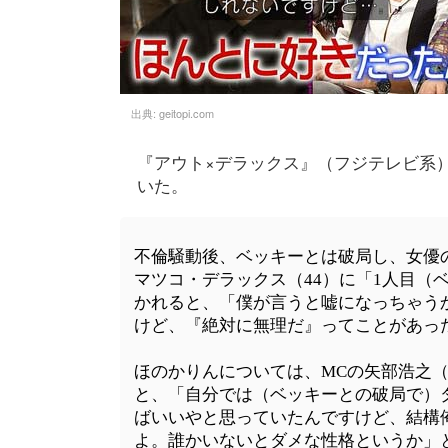
出典:
geitopi.com
『アウト×デラックス』（フジテレビ系）
いた。
不倫騒動後、ベッキーとは破局し、女優の
マツコ・デラックス（44）に「1人目（
かれると、「僕が言うと嘘になっちゃう
けど、『絶対に無理だ』ってことがあっ
ほのかりんについては、MCの矢部浩之（
と、「自分では（ベッキーとの破局で）
ばいいやと思っていたんですけど、結構
よ。誰かいないとダメな性格というか」