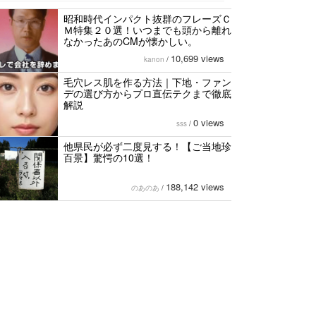
昭和時代インパクト抜群のフレーズＣ
Ｍ特集２０選！いつまでも頭から離れ
なかったあのCMが懐かしい。
10,699 views
kanon
/
毛穴レス肌を作る方法｜下地・ファン
デの選び方からプロ直伝テクまで徹底
解説
0 views
sss
/
他県民が必ず二度見する！【ご当地珍
百景】驚愕の10選！
188,142 views
のあのあ
/