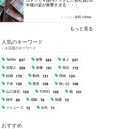
ロト７で４億円ゲットした会社員の2
年後の姿が衝撃すぎる・・・
845 views
たくやま
/
もっと見る
人気のキーワード
いま話題のキーワード
Twitter
衝撃
炎上
827
584
237
芸能人
画像
現在
205
191
172
結婚
動画
理由
170
131
124
子供
整形
怖い話
120
109
108
山口達也
TOKIO
猫
103
102
101
雑学
感動
熱愛
89
79
72
ジャニーズ
女性
72
71
おすすめ