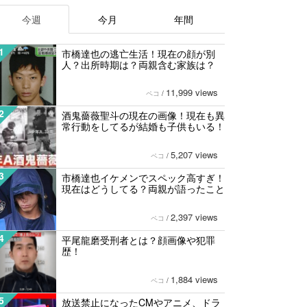
今週
今月
年間
1
市橋達也の逃亡生活！現在の顔が別
人？出所時期は？両親含む家族は？
11,999 views
ペコ
/
2
酒鬼薔薇聖斗の現在の画像！現在も異
常行動をしてるが結婚も子供もいる！
5,207 views
ペコ
/
3
市橋達也イケメンでスペック高すぎ！
現在はどうしてる？両親が語ったこと
2,397 views
ペコ
/
4
平尾龍磨受刑者とは？顔画像や犯罪
歴！
1,884 views
ペコ
/
5
放送禁止になったCMやアニメ、ドラ