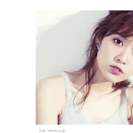
出典:
vithmic.co.jp