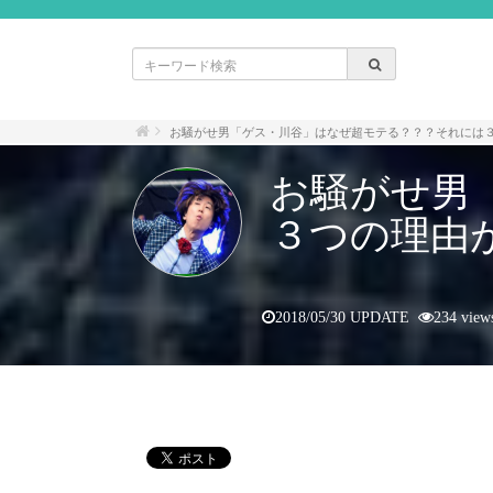
お騒がせ男「ゲス・川谷」はなぜ超モテる？？？それには
お騒がせ男
３つの理由
2018/05/30 UPDATE
234 view