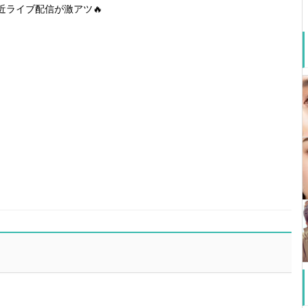
近ライブ配信が激アツ🔥