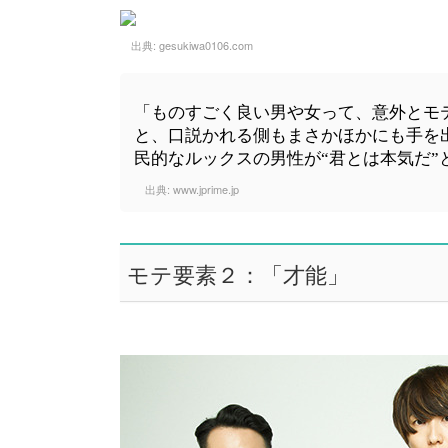
出典:
gesukiwa0106.com
「ものすごく良い男や女って、意外とモ
と、口説かれる側もまさかほかにも手を
民的なルックスの男性が“君とは本気だ
出典:
www.jprime.jp
モテ要素２：「才能」