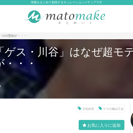
情報をまとめて創造するキュレーションメディアです
３つの理由が・・・
「ゲス・川谷」はなぜ超モ
が・・・
s
川谷絵音
ゲスの極み乙女
お気に入りに追加