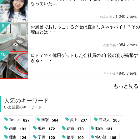
なっていた…
1,040 views
のあのあ
/
9
お風呂でおしっこするクセは直さなきゃヤバイ！？その
理由とは・・・
954 views
のあのあ
/
10
ロト７で４億円ゲットした会社員の2年後の姿が衝撃す
ぎる・・・
845 views
たくやま
/
もっと見る
人気のキーワード
いま話題のキーワード
Twitter
衝撃
炎上
芸能人
827
584
237
205
画像
現在
結婚
動画
191
172
170
131
理由
子供
整形
怖い話
124
120
109
108