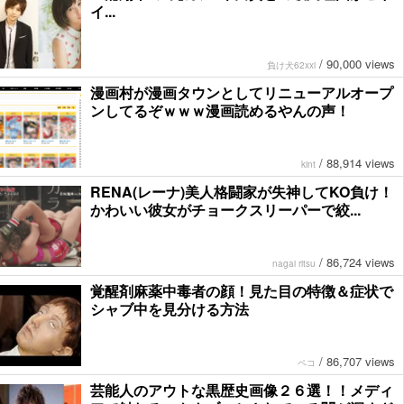
イ...
/
90,000 views
負け犬62xxi
漫画村が漫画タウンとしてリニューアルオープ
ンしてるぞｗｗｗ漫画読めるやんの声！
/
88,914 views
kint
RENA(レーナ)美人格闘家が失神してKO負け！
かわいい彼女がチョークスリーパーで絞...
/
86,724 views
nagai ritsu
覚醒剤麻薬中毒者の顔！見た目の特徴＆症状で
シャブ中を見分ける方法
/
86,707 views
ペコ
芸能人のアウトな黒歴史画像２６選！！メディ