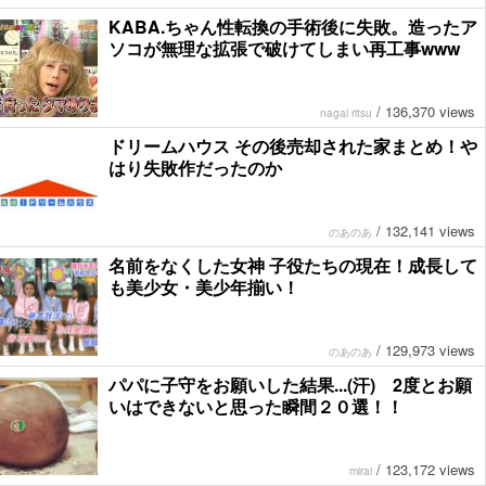
KABA.ちゃん性転換の手術後に失敗。造ったア
ソコが無理な拡張で破けてしまい再工事www
/
136,370 views
nagai ritsu
ドリームハウス その後売却された家まとめ！や
はり失敗作だったのか
/
132,141 views
のあのあ
名前をなくした女神 子役たちの現在！成長して
も美少女・美少年揃い！
/
129,973 views
のあのあ
パパに子守をお願いした結果...(汗) 2度とお願
いはできないと思った瞬間２０選！！
/
123,172 views
mirai