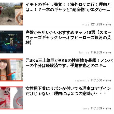
イモトのギャラ発覚！！海外ロケに行く理由と
は…！？一本のギャラと″副産物″がエグかっ...
/
121,789 views
ペコ
序盤から狙いたいおすすめキャラ10選【スター
ウォーズギャラクシーオブヒーローズ銀河の英
雄】
/
119,859 views
faint12
元SKE三上悠亜がAKBの性事情を暴露！メンバ
ーの半分は経験済です。手越祐也とのスキ...
/
117,550 views
nagai ritsu
女性用下着にリボンが付いてる理由はデザイン
だけじゃない！理由には２つの意味が・・・
/
117,339 views
tani