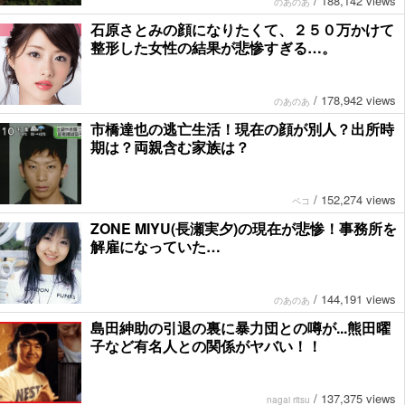
/
188,142 views
のあのあ
石原さとみの顔になりたくて、２５０万かけて
整形した女性の結果が悲惨すぎる…。
/
178,942 views
のあのあ
市橋達也の逃亡生活！現在の顔が別人？出所時
期は？両親含む家族は？
/
152,274 views
ペコ
ZONE MIYU(長瀬実夕)の現在が悲惨！事務所を
解雇になっていた…
/
144,191 views
のあのあ
島田紳助の引退の裏に暴力団との噂が...熊田曜
子など有名人との関係がヤバい！！
/
137,375 views
nagai ritsu