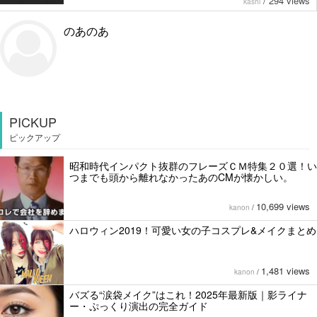
/
294 views
kashi
のあのあ
PICKUP
ピックアップ
昭和時代インパクト抜群のフレーズＣＭ特集２０選！い
つまでも頭から離れなかったあのCMが懐かしい。
10,699 views
kanon
/
ハロウィン2019！可愛い女の子コスプレ&メイクまとめ
1,481 views
kanon
/
バズる“涙袋メイク”はこれ！2025年最新版｜影ライナ
ー・ぷっくり演出の完全ガイド