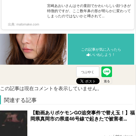
宮崎あおいさんはその童顔でかわいらしい顔つきが
特徴的ですが、ここ数年鼻の形が明らかに変わって
しまったのではないかと噂されて...
出典:
matomake.com
この記事が気に入ったら
いいねしよう！
つぶやく
この記事は現在コメントを表示していません。
関連する記事
【動画ありポケモンGO追突事件で替え玉！】福
岡県真岡市の県道46号線で起きたで被害者...