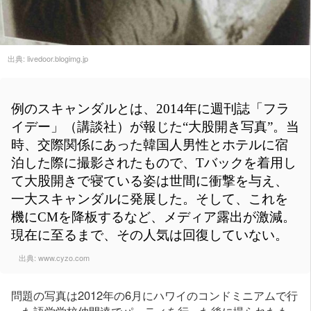
出典:
livedoor.blogimg.jp
例のスキャンダルとは、2014年に週刊誌「フラ
イデー」（講談社）が報じた“大股開き写真”。当
時、交際関係にあった韓国人男性とホテルに宿
泊した際に撮影されたもので、Tバックを着用し
て大股開きで寝ている姿は世間に衝撃を与え、
一大スキャンダルに発展した。そして、これを
機にCMを降板するなど、メディア露出が激減。
現在に至るまで、その人気は回復していない。
出典:
www.cyzo.com
問題の写真は2012年の6月にハワイのコンドミニアムで行