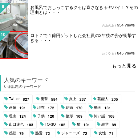
9
お風呂でおしっこするクセは直さなきゃヤバイ！？その
理由とは・・・
954 views
のあのあ
/
10
ロト７で４億円ゲットした会社員の2年後の姿が衝撃す
ぎる・・・
845 views
たくやま
/
もっと見る
人気のキーワード
いま話題のキーワード
Twitter
衝撃
炎上
芸能人
827
584
237
205
画像
現在
結婚
動画
191
172
170
131
理由
子供
整形
怖い話
124
120
109
108
山口達也
TOKIO
猫
雑学
103
102
101
89
感動
熱愛
ジャニーズ
女性
79
72
72
71