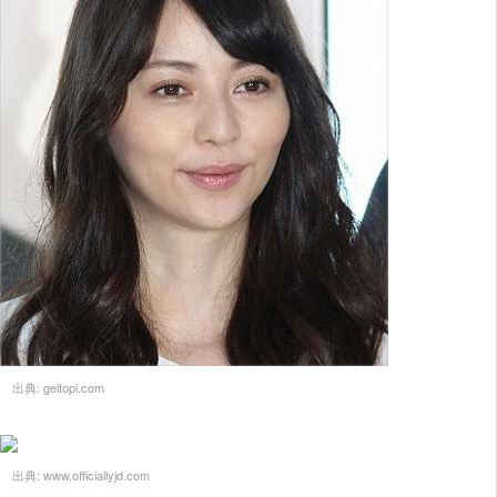
出典:
geitopi.com
出典:
www.officiallyjd.com