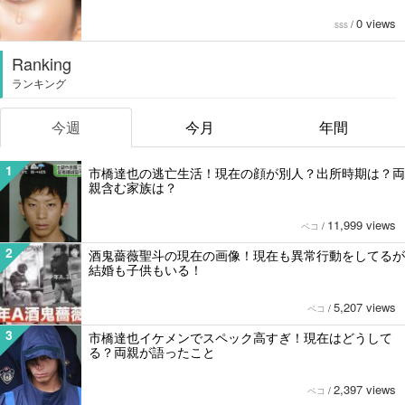
0 views
sss
/
Ranking
ランキング
今週
今月
年間
1
市橋達也の逃亡生活！現在の顔が別人？出所時期は？両
親含む家族は？
11,999 views
ペコ
/
2
酒鬼薔薇聖斗の現在の画像！現在も異常行動をしてるが
結婚も子供もいる！
5,207 views
ペコ
/
3
市橋達也イケメンでスペック高すぎ！現在はどうして
る？両親が語ったこと
2,397 views
ペコ
/