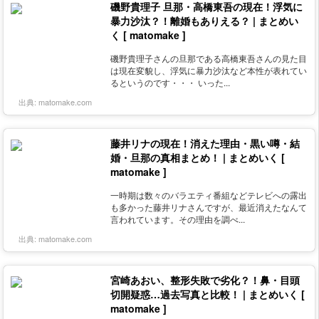
磯野貴理子 旦那・高橋東吾の現在！浮気に
暴力沙汰？！離婚もありえる？ | まとめい
く [ matomake ]
磯野貴理子さんの旦那である高橋東吾さんの見た目
は現在変貌し、浮気に暴力沙汰など本性が表れてい
るというのです・・・ いった...
出典:
matomake.com
藤井リナの現在！消えた理由・黒い噂・結
婚・旦那の真相まとめ！ | まとめいく [
matomake ]
一時期は数々のバラエティ番組などテレビへの露出
も多かった藤井リナさんですが、最近消えたなんて
言われています。その理由を調べ...
出典:
matomake.com
宮崎あおい、整形失敗で劣化？！鼻・目頭
切開疑惑…過去写真と比較！ | まとめいく [
matomake ]