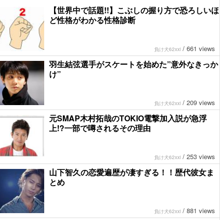
【世界中で話題!!】こぶしの握り方で恐ろしいほ
ど性格がわかる性格診断
/
661 views
負け犬62xxi
羽生結弦選手がスケートを始めた”意外なきっか
け”
/
209 views
負け犬62xxi
元SMAP木村拓哉のTOKIO電撃加入説が急浮
上!?一部で噂されるその理由
/
253 views
負け犬62xxi
山下智久の恋愛遍歴が凄すぎる！！歴代彼女ま
とめ
/
881 views
負け犬62xxi