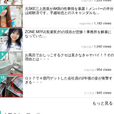
のあのあ
/
7
元SKE三上悠亜がAKBの性事情を暴露！メンバーの半分
は経験済です。手越祐也とのスキャンダルも...
1,183 views
nagai ritsu
/
8
ZONE MIYU(長瀬実夕)の現在が悲惨！事務所を解雇に
なっていた…
1,040 views
のあのあ
/
9
お風呂でおしっこするクセは直さなきゃヤバイ！？その
理由とは・・・
954 views
のあのあ
/
10
ロト７で４億円ゲットした会社員の2年後の姿が衝撃す
ぎる・・・
845 views
たくやま
/
もっと見る