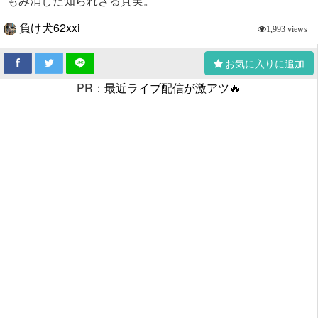
もみ消した知られざる真実。
負け犬62xxi
1,993 views
お気に入りに追加
PR：
最近ライブ配信が激アツ🔥