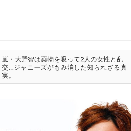
嵐・大野智は薬物を吸って2人の女性と乱
交...ジャニーズがもみ消した知られざる真
実。