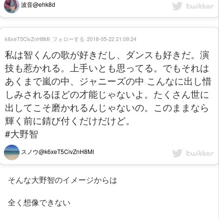
波音@ehk8d
k6xeT5CivZnH8MI
フォローする
2018-05-22 21:09:24
私は智くんの歌が好きだし、ダンスも好きだ。演
技も惹かれる。上手いとも思ってる。でもそれは
あくまで嵐の中、ジャニーズの中 こんなに出し惜
しみされるほどの才能じゃないよ。たくさん世に
出してこそ磨かれるんじゃないの。このままなら
輝く前に錆び付くだけだけど。
#大野智
スノウ@k6xeT5CivZnH8MI
そんな大野智のイメージからは
全く想像できない