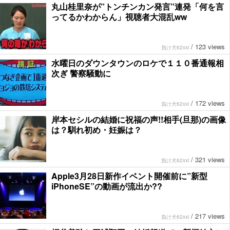
丸山桂里奈が”トンチンカン発言”連発「何を言
ってるかわからん」視聴者大混乱ww
/
123 views
負け犬62xxi
水曜日のダウンタウンのロケで１１０番通報相
次ぎ 警察騒動に
/
172 views
負け犬62xxi
岸本セシルの結婚に祝福の声!!相手(旦那)の画像
は？馴れ初め・妊娠は？
/
321 views
負け犬62xxi
Apple3月28日新作イベント開催前に”新型
iPhoneSE”の動画が流出か??
/
217 views
負け犬62xxi