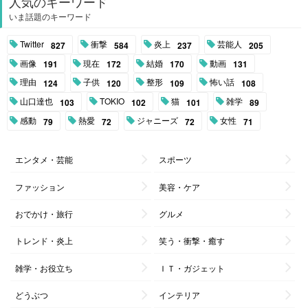
人気のキーワード
いま話題のキーワード
Twitter
衝撃
炎上
芸能人
827
584
237
205
画像
現在
結婚
動画
191
172
170
131
理由
子供
整形
怖い話
124
120
109
108
山口達也
TOKIO
猫
雑学
103
102
101
89
感動
熱愛
ジャニーズ
女性
79
72
72
71
エンタメ・芸能
スポーツ
ファッション
美容・ケア
おでかけ・旅行
グルメ
トレンド・炎上
笑う・衝撃・癒す
雑学・お役立ち
ＩＴ・ガジェット
どうぶつ
インテリア