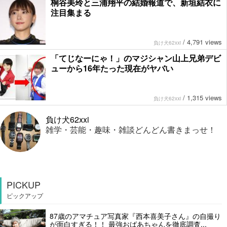
桐谷美玲と三浦翔平の結婚報道で、新垣結衣に
注目集まる
/
4,791 views
負け犬62xxi
「てじなーにゃ！」のマジシャン山上兄弟デビ
ューから16年たった現在がヤバい
/
1,315 views
負け犬62xxi
負け犬62xxi
雑学・芸能・趣味・雑談どんどん書きまっせ！
PICKUP
ピックアップ
87歳のアマチュア写真家『西本喜美子さん』の自撮り
が面白すぎる！！ 最強おばあちゃんを徹底調査...