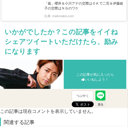
「嵐」櫻井＆小川アナの交際はＯＫで二宮＆伊藤綾
子の交際はＮＧのワケ
出典:
matomake.com
いかがでしたか？この記事をイイね
シェアツイートいただけたら、励み
になります
この記事が気に入ったら
いいねしよう！
つぶやく
この記事は現在コメントを表示していません。
関連する記事