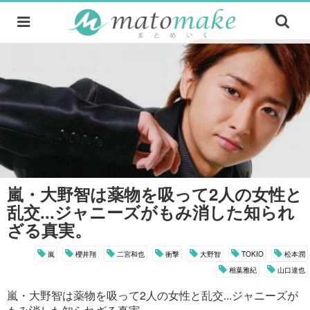
嵐・大野智は薬物を吸って2人の女性と
乱交...ジャニーズがもみ消した知られ
ざる真実。
嵐
櫻井翔
二宮和也
衝撃
大野智
TOKIO
松本潤
相葉雅紀
山口達也
嵐・大野智は薬物を吸って2人の女性と乱交...ジャニーズが