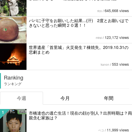
645,668 views
rico
/
パパに子守をお願いした結果...(汗) 2度とお願いはで
きないと思った瞬間２０選！！
123,172 views
mirai
/
世界遺産「首里城」火災発生７棟焼失。2019.10.31の
悲劇まとめ
553 views
kanon
/
Ranking
ランキング
今週
今月
年間
1
市橋達也の逃亡生活！現在の顔が別人？出所時期は？両
親含む家族は？
11,999 views
ペコ
/