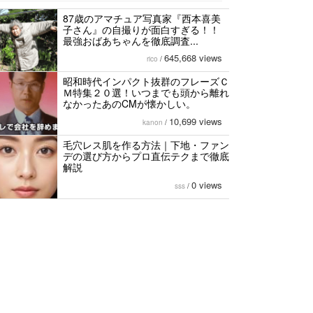
87歳のアマチュア写真家『西本喜美
子さん』の自撮りが面白すぎる！！
最強おばあちゃんを徹底調査...
645,668 views
rico
/
昭和時代インパクト抜群のフレーズＣ
Ｍ特集２０選！いつまでも頭から離れ
なかったあのCMが懐かしい。
10,699 views
kanon
/
毛穴レス肌を作る方法｜下地・ファン
デの選び方からプロ直伝テクまで徹底
解説
0 views
sss
/