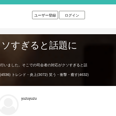
ユーザー登録
ログイン
クソすぎると話題に
を行いました。そこでの司会者の対応がクソすぎると話
536)
トレンド・炎上(3072)
笑う・衝撃・癒す(4632)
yuzuyuzu