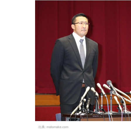
出典:
matomake.com