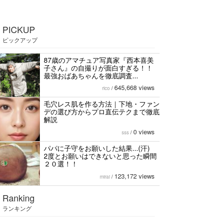
PICKUP
ピックアップ
87歳のアマチュア写真家『西本喜美
子さん』の自撮りが面白すぎる！！
最強おばあちゃんを徹底調査...
645,668 views
rico
/
毛穴レス肌を作る方法｜下地・ファン
デの選び方からプロ直伝テクまで徹底
解説
0 views
sss
/
パパに子守をお願いした結果...(汗)
2度とお願いはできないと思った瞬間
２０選！！
123,172 views
mirai
/
Ranking
ランキング