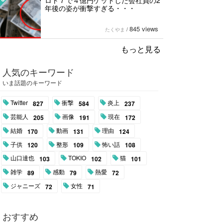
ロト７で４億円ゲットした会社員の2
年後の姿が衝撃すぎる・・・
845 views
たくやま
/
もっと見る
人気のキーワード
いま話題のキーワード
Twitter
衝撃
炎上
827
584
237
芸能人
画像
現在
205
191
172
結婚
動画
理由
170
131
124
子供
整形
怖い話
120
109
108
山口達也
TOKIO
猫
103
102
101
雑学
感動
熱愛
89
79
72
ジャニーズ
女性
72
71
おすすめ