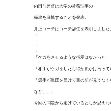
内田前監督は大学の常務理事の
職務を謹慎することを発表。
井上コーチはコーチ辞任を表明しました
・
・
・
・
「ケガをさせるような指示はなかった」
「相手がケガをしたら得か損かは言って
「選手が重圧を受けて目の前が見えなく
など、、、
今回の問題から逃げているとしか思えな