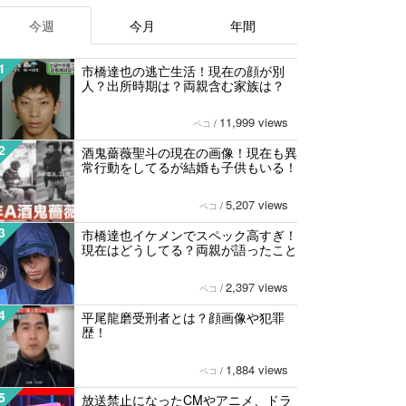
今週
今月
年間
1
市橋達也の逃亡生活！現在の顔が別
人？出所時期は？両親含む家族は？
11,999 views
ペコ
/
2
酒鬼薔薇聖斗の現在の画像！現在も異
常行動をしてるが結婚も子供もいる！
5,207 views
ペコ
/
3
市橋達也イケメンでスペック高すぎ！
現在はどうしてる？両親が語ったこと
2,397 views
ペコ
/
4
平尾龍磨受刑者とは？顔画像や犯罪
歴！
1,884 views
ペコ
/
5
放送禁止になったCMやアニメ、ドラ