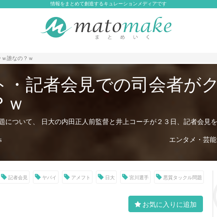
情報をまとめて創造するキュレーションメディアです
ｗｗ誰なの？ｗ
ト・記者会見での司会者が
？ｗ
題について、 日大の内田正人前監督と井上コーチが２３日、記者会見
エンタメ・芸能(4
s
記者会見
ヤバイ
アメフト
日大
宮川選手
悪質タックル問題
お気に入りに追加