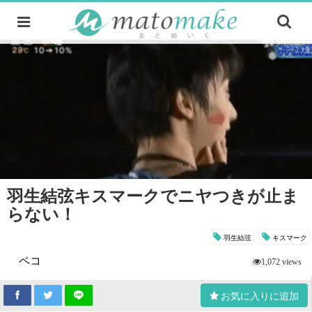
羽生結弦キスマークでニヤつきが止ま
らない！
羽生結弦
キスマーク
ペコ
1,072 views
お気に入りに追加