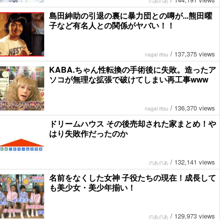
のあのあ
島田紳助の引退の裏に暴力団との噂が...熊田曜
子など有名人との関係がヤバい！！
/
137,375 views
nagai ritsu
KABA.ちゃん性転換の手術後に失敗。造ったア
ソコが無理な拡張で破けてしまい再工事www
/
136,370 views
nagai ritsu
ドリームハウス その後売却された家まとめ！や
はり失敗作だったのか
/
132,141 views
のあのあ
名前をなくした女神 子役たちの現在！成長して
も美少女・美少年揃い！
/
129,973 views
のあのあ