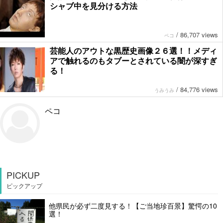
シャブ中を見分ける方法
/
86,707 views
ペコ
芸能人のアウトな黒歴史画像２６選！！メディ
アで触れるのもタブーとされている闇が深すぎ
る！
/
84,776 views
うみうみ
ペコ
PICKUP
ピックアップ
他県民が必ず二度見する！【ご当地珍百景】驚愕の10
選！