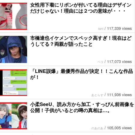
女性用下着にリボンが付いてる理由はデザイン
だけじゃない！理由には２つの意味が・・・
/
117,339 views
tani
市橋達也イケメンでスペック高すぎ！現在はど
うしてる？両親が語ったこと
/
117,073 views
ペコ
「LINE誤爆」最優秀作品が決定！！こんな作品
が！
/
111,936 views
あとらす
小柔SeeU、読み方から加工・すっぴん前画像を
公開！子供がいるとの噂の真相は…。
/
105,005 views
のあのあ