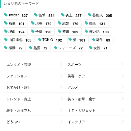
いま話題のキーワード
Twitter
衝撃
炎上
芸能人
827
584
237
205
画像
現在
結婚
動画
191
172
170
131
理由
子供
整形
怖い話
124
120
109
108
山口達也
TOKIO
猫
雑学
103
102
101
89
感動
熱愛
ジャニーズ
女性
79
72
72
71
エンタメ・芸能
スポーツ
ファッション
美容・ケア
おでかけ・旅行
グルメ
トレンド・炎上
笑う・衝撃・癒す
雑学・お役立ち
ＩＴ・ガジェット
どうぶつ
インテリア