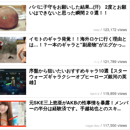
パパに子守をお願いした結果...(汗) 2度とお願
いはできないと思った瞬間２０選！！
/
123,172 views
mirai
イモトのギャラ発覚！！海外ロケに行く理由と
は…！？一本のギャラと″副産物″がエグかっ...
/
121,789 views
ペコ
序盤から狙いたいおすすめキャラ10選【スター
ウォーズギャラクシーオブヒーローズ銀河の英
雄】
/
119,859 views
faint12
元SKE三上悠亜がAKBの性事情を暴露！メンバ
ーの半分は経験済です。手越祐也とのスキ...
/
117,550 views
nagai ritsu