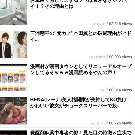
イ！？その理由とは・・・
/
92,316 views
のあのあ
三浦翔平の”元カノ”本田翼との破局理由がヒド
イ...
/
90,000 views
負け犬62xxi
漫画村が漫画タウンとしてリニューアルオープ
ンしてるぞｗｗｗ漫画読めるやんの声！
/
88,914 views
kint
RENA(レーナ)美人格闘家が失神してKO負け！
かわいい彼女がチョークスリーパーで絞...
/
86,724 views
nagai ritsu
覚醒剤麻薬中毒者の顔！見た目の特徴＆症状で