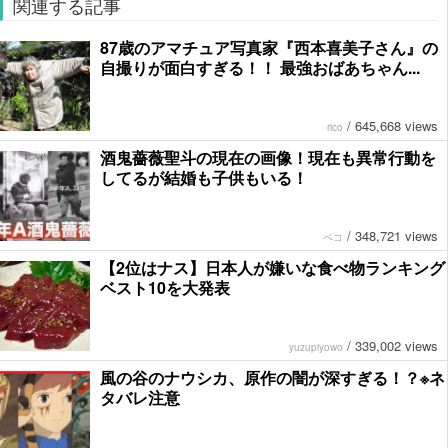
関連する記事
87歳のアマチュア写真家『西本喜美子さん』の
自撮りが面白すぎる！！ 最強おばあちゃん...
/
645,668 views
rico
酒鬼薔薇聖斗の現在の画像！現在も異常行動を
してるが結婚も子供もいる！
/
348,721 views
ペコ
【2位はナス】日本人が嫌いな食べ物ランキング
ベスト10を大発表
/
339,002 views
yuzupiyowo
風の谷のナウシカ、原作の闇が深すぎる！？※ネ
タバレ注意