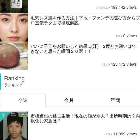
188,142 views
のあのあ
/
毛穴レス肌を作る方法｜下地・ファンデの選び方からプ
ロ直伝テクまで徹底解説
0 views
sss
/
パパに子守をお願いした結果...(汗) 2度とお願いはで
きないと思った瞬間２０選！！
123,172 views
mirai
/
Ranking
ランキング
今週
今月
年間
1
市橋達也の逃亡生活！現在の顔が別人？出所時期は？両
親含む家族は？
11,999 views
ペコ
/