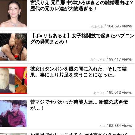
宮沢りえ 元旦那 中津ひろゆきとの離婚理由は？
歴代の元カレ達が大物過ぎる！
/
104,596 views
のあのあ
【ポ●リもあるよ】女子格闘技で起きたハプニン
グの瞬間まとめ！
/
99,417 views
みかづきも
彼女はタンポンを股の間に入れた。そして結
果、毒により片足を失うことになった。
/
95,012 views
あとらす
昔マジでヤバかった芸能人達… 衝撃の武勇伝
が…！
/
92,884 views
ペコ
お風呂でおしっこするクセは直さなきゃヤバ