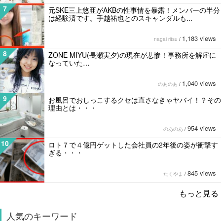
7
元SKE三上悠亜がAKBの性事情を暴露！メンバーの半分
は経験済です。手越祐也とのスキャンダルも...
1,183 views
nagai ritsu
/
8
ZONE MIYU(長瀬実夕)の現在が悲惨！事務所を解雇に
なっていた…
1,040 views
のあのあ
/
9
お風呂でおしっこするクセは直さなきゃヤバイ！？その
理由とは・・・
954 views
のあのあ
/
10
ロト７で４億円ゲットした会社員の2年後の姿が衝撃す
ぎる・・・
845 views
たくやま
/
もっと見る
人気のキーワード