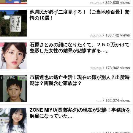
/
329,838 views
のあのあ
他県民が必ず二度見する！【ご当地珍百景】驚
愕の10選！
/
188,142 views
のあのあ
石原さとみの顔になりたくて、２５０万かけて
整形した女性の結果が悲惨すぎる…。
/
178,942 views
のあのあ
市橋達也の逃亡生活！現在の顔が別人？出所時
期は？両親含む家族は？
/
152,274 views
ペコ
ZONE MIYU(長瀬実夕)の現在が悲惨！事務所を
解雇になっていた…
/
144,191 views