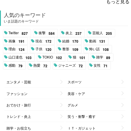
もっと見る
人気のキーワード
いま話題のキーワード
Twitter
衝撃
炎上
芸能人
827
584
237
205
画像
現在
結婚
動画
191
172
170
131
理由
子供
整形
怖い話
124
120
109
108
山口達也
TOKIO
猫
雑学
103
102
101
89
感動
熱愛
ジャニーズ
女性
79
72
72
71
エンタメ・芸能
スポーツ
ファッション
美容・ケア
おでかけ・旅行
グルメ
トレンド・炎上
笑う・衝撃・癒す
雑学・お役立ち
ＩＴ・ガジェット