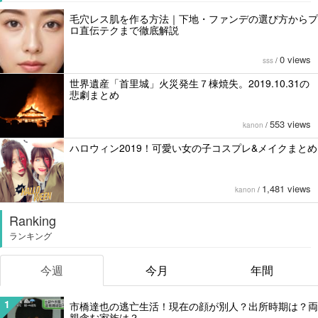
毛穴レス肌を作る方法｜下地・ファンデの選び方からプ
ロ直伝テクまで徹底解説
0 views
sss
/
世界遺産「首里城」火災発生７棟焼失。2019.10.31の
悲劇まとめ
553 views
kanon
/
ハロウィン2019！可愛い女の子コスプレ&メイクまとめ
1,481 views
kanon
/
Ranking
ランキング
今週
今月
年間
1
市橋達也の逃亡生活！現在の顔が別人？出所時期は？両
親含む家族は？