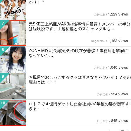
かり！？
1,229 views
のあのあ
/
7
元SKE三上悠亜がAKBの性事情を暴露！メンバーの半分
は経験済です。手越祐也とのスキャンダルも...
1,183 views
nagai ritsu
/
8
ZONE MIYU(長瀬実夕)の現在が悲惨！事務所を解雇に
なっていた…
1,040 views
のあのあ
/
9
お風呂でおしっこするクセは直さなきゃヤバイ！？その
理由とは・・・
954 views
のあのあ
/
10
ロト７で４億円ゲットした会社員の2年後の姿が衝撃す
ぎる・・・
845 views
たくやま
/