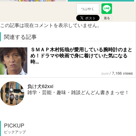
つぶやく
この記事は現在コメントを表示していません。
関連する記事
ＳＭＡＰ木村拓哉が愛用している腕時計のまと
め！ドラマや映画で身に着けていた気になる
時...
/
7,166 views
izumi
負け犬62xxi
雑学・芸能・趣味・雑談どんどん書きまっせ！
PICKUP
ピックアップ