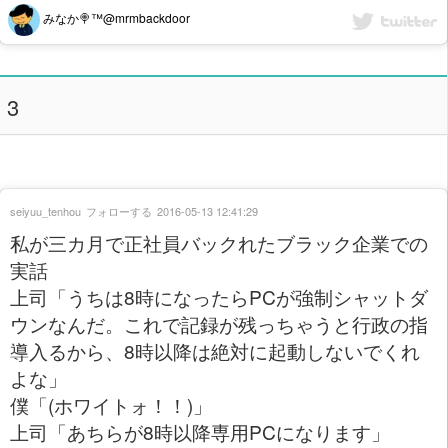
みなか🍭™@mrmbackdoor
3
seiyuu_tenhou
フォローする
2016-05-13 12:41:29
私が三カ月で正社員バックれたブラック企業での
実話
上司「うちは8時になったらPCが強制シャットダ
ウンなんだ。これで記録が残っちゃうと行政の指
導入るから、8時以降は絶対に起動しないでくれ
よな」
僕「(ホワイトォ！！)」
上司「あちらが8時以降専用PCになります」