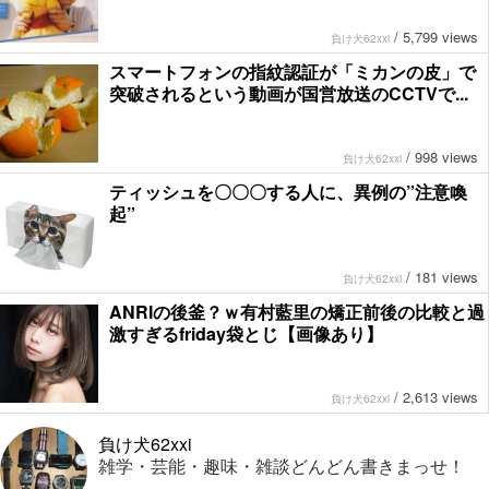
/
5,799 views
負け犬62xxi
スマートフォンの指紋認証が「ミカンの皮」で
突破されるという動画が国営放送のCCTVで...
/
998 views
負け犬62xxi
ティッシュを〇〇〇する人に、異例の”注意喚
起”
/
181 views
負け犬62xxi
ANRIの後釜？ｗ有村藍里の矯正前後の比較と過
激すぎるfriday袋とじ【画像あり】
/
2,613 views
負け犬62xxi
負け犬62xxi
雑学・芸能・趣味・雑談どんどん書きまっせ！