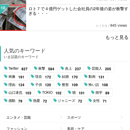
10
ロト７で４億円ゲットした会社員の2年後の姿が衝撃す
ぎる・・・
845 views
たくやま
/
もっと見る
人気のキーワード
いま話題のキーワード
Twitter
衝撃
炎上
芸能人
827
584
237
205
画像
現在
結婚
動画
191
172
170
131
理由
子供
整形
怖い話
124
120
109
108
山口達也
TOKIO
猫
雑学
103
102
101
89
感動
熱愛
ジャニーズ
女性
79
72
72
71
エンタメ・芸能
スポーツ
ファッション
美容・ケア