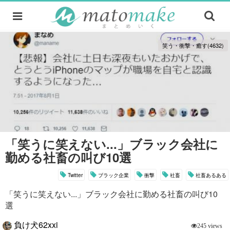
笑う・衝撃・癒す(4632)
「笑うに笑えない...」ブラック会社に
勤める社畜の叫び10選
Twitter
ブラック企業
衝撃
社畜
社畜あるある
「笑うに笑えない...」ブラック会社に勤める社畜の叫び10
選
負け犬62xxi
245 views