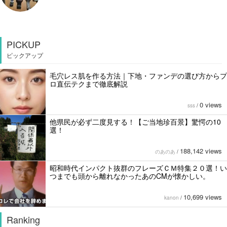
PICKUP
ピックアップ
毛穴レス肌を作る方法｜下地・ファンデの選び方からプ
ロ直伝テクまで徹底解説
0 views
sss
/
他県民が必ず二度見する！【ご当地珍百景】驚愕の10
選！
188,142 views
のあのあ
/
昭和時代インパクト抜群のフレーズＣＭ特集２０選！い
つまでも頭から離れなかったあのCMが懐かしい。
10,699 views
kanon
/
Ranking