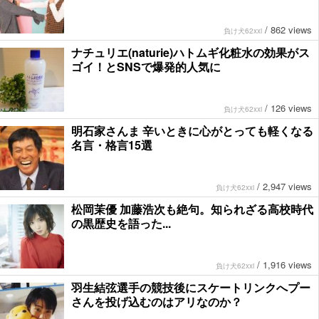
/
862 views
負け犬62xxi
ナチュリエ(naturie)ハトムギ化粧水の効果がス
ゴイ！とSNSで爆発的人気に
/
126 views
負け犬62xxi
明石家さんま 辛いときに心がとっても軽くなる
名言・格言15選
/
2,947 views
負け犬62xxi
松岡茉優 加藤浩次も絶句。知られざる高校時代
の黒歴史を語った...
/
1,916 views
負け犬62xxi
羽生結弦選手の競技後にスケートリンクへプー
さんを投げ込むのはアリなのか？