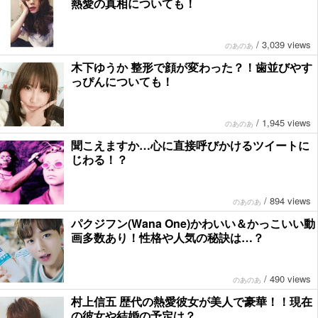
熱愛の真相についても！
/
3,039 views
のあのあ
木下ゆうか 整形で顔が変わった？！歯並びやす
っぴんについても！
/
1,945 views
のあのあ
聞こえますか…心に直接呼びかけるツイートに
じわる！？
/
894 views
のあのあ
パクジフン(Wana One)かわいい＆かっこいい動
画多数あり！性格や人気の秘訣は…？
/
490 views
のあのあ
村上信五 歴代の熱愛彼女が美人で豪華！！現在
の彼女や結婚の予定は？