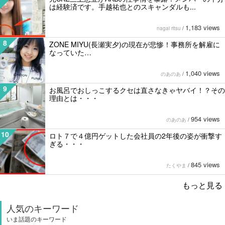
は経験済です。手越祐也とのスキャンダルも...
1,183 views
nagai ritsu
/
8
ZONE MIYU(長瀬実夕)の現在が悲惨！事務所を解雇に
なっていた…
1,040 views
のあのあ
/
9
お風呂でおしっこするクセは直さなきゃヤバイ！？その
理由とは・・・
954 views
のあのあ
/
10
ロト７で４億円ゲットした会社員の2年後の姿が衝撃す
ぎる・・・
845 views
たくやま
/
もっと見る
人気のキーワード
いま話題のキーワード