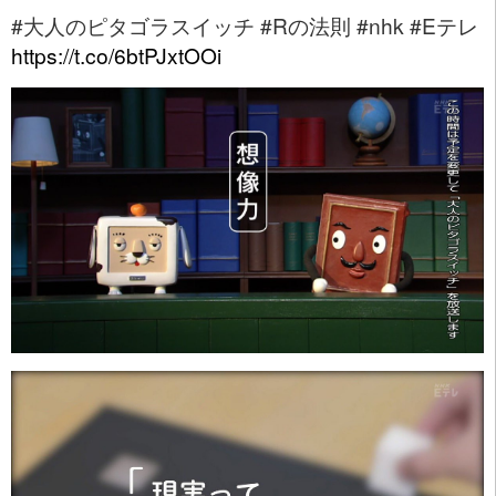
#大人のピタゴラスイッチ #Rの法則 #nhk #Eテレ
https://t.co/6btPJxtOOi