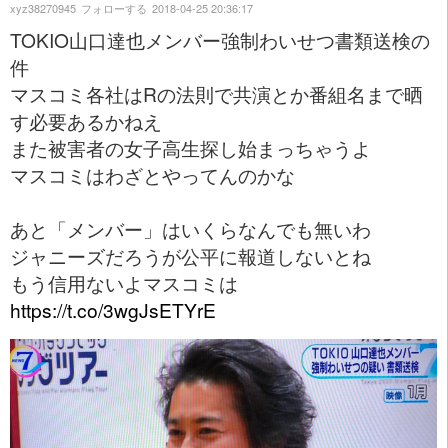
xyz38270945
フォローする
2018-04-25 20:36:17
TOKIO山口達也メンバー強制わいせつ書類送検の
件
マスコミ各社はRの法則で共演とか番組名まで晒
す必要あるかねえ
また被害者の女子高生探し始まっちゃうよ
マスコミはわざとやってんのかな
あと「メンバー」はいくらなんでも無いわ
ジャニーズだろうが公平に報道しないとね
もう信用ないよマスコミは
https://t.co/3wgJsETYrE