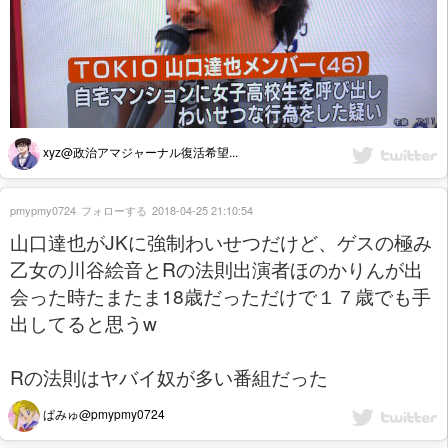
xyz@政治アマジャーナル復活希望...
pmypmy0724
フォローする
2018-04-25 21:10:54
山口達也がJKに強制わいせつだけど、ゲスの極み
乙女の川谷絵音とRの法則出演者ほのかりんが出
会った時たまたま18歳だっただけで１７歳でも手
出してると思うw
Rの法則はヤバイ奴が多い番組だった
ぱみゅ@pmypmy0724