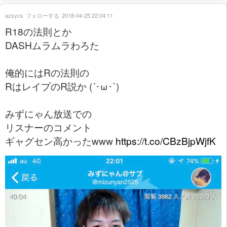
azsycs
フォローする
2018-04-25 22:04:11
R18の法則とか
DASHムラムラわろた
俺的にはRの法則の
RはレイプのR説か (´･ω･`)
みずにゃん放送での
リスナーのコメント
ギャグセン高かったwww
https://t.co/CBzBjpWjfK