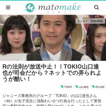
エンタメ・芸能(4536)
Rの法則が放送中止！！TOKIO山口達
也が司会だから？ネットでの弄られよ
うが酷い！
TOKIO
山口達也
Rの法則
ジャニーズ事務所のグループ「TOKIO」の山口達也さん
（46）が女子高生に強制わいせつ行為を行ったとして警視
庁に書類送検され、世間を騒がせています。 これを受けて