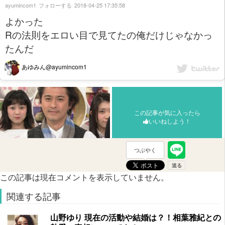
ayumincom1
フォローする
2018-04-25 17:35:58
よかった
Rの法則をエロい目で見てたの俺だけじゃなかっ
たんだ
あゆみん@ayumincom1
この記事が気に入ったら
いいねしよう！
つぶやく
この記事は現在コメントを表示していません。
関連する記事
山野ゆり 現在の活動や結婚は？！相葉雅紀との