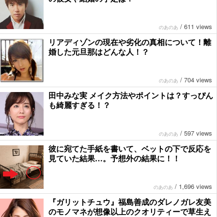
/
611 views
のあのあ
リアディゾンの現在や劣化の真相について！離
婚した元旦那はどんな人！？
/
704 views
のあのあ
田中みな実 メイク方法やポイントは？すっぴん
も綺麗すぎる！？
/
597 views
のあのあ
彼に宛てた手紙を書いて、ベットの下で反応を
見ていた結果…。予想外の結果に！！
/
1,696 views
のあのあ
『ガリットチュウ』福島善成のダレノガレ友美
のモノマネが想像以上のクオリティーで草生え