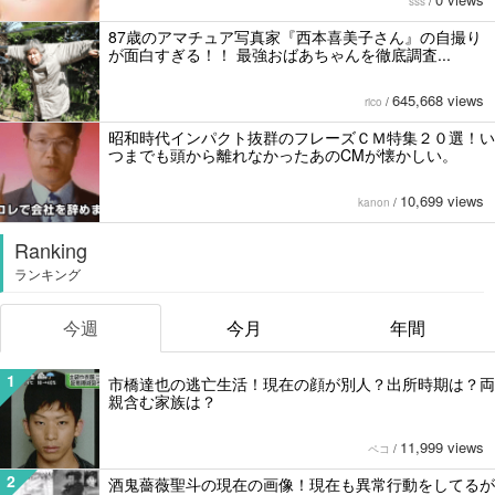
sss
/
87歳のアマチュア写真家『西本喜美子さん』の自撮り
が面白すぎる！！ 最強おばあちゃんを徹底調査...
645,668 views
rico
/
昭和時代インパクト抜群のフレーズＣＭ特集２０選！い
つまでも頭から離れなかったあのCMが懐かしい。
10,699 views
kanon
/
Ranking
ランキング
今週
今月
年間
1
市橋達也の逃亡生活！現在の顔が別人？出所時期は？両
親含む家族は？
11,999 views
ペコ
/
2
酒鬼薔薇聖斗の現在の画像！現在も異常行動をしてるが