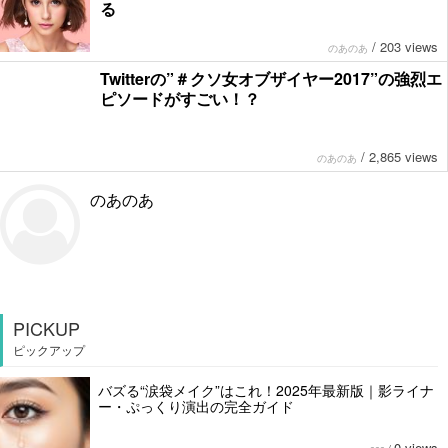
る
/
203 views
のあのあ
Twitterの”＃クソ女オブザイヤー2017”の強烈エ
ピソードがすごい！？
/
2,865 views
のあのあ
のあのあ
PICKUP
ピックアップ
バズる“涙袋メイク”はこれ！2025年最新版｜影ライナ
ー・ぷっくり演出の完全ガイド
0 views