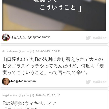
はぁたん△。@hajimodamoyo
441saitaman
フォローする
2018-04-25 18:58:22
山口達也出てたRの法則に差し替えられて大人の
ピタゴラスイッチやってるんだけど、何度も「現
実ってこういうこと」って言ってて辛い。
441@441saitaman
nagekinoumi
フォローする
2018-04-25 17:51:13
Rの法則のウィキペディア