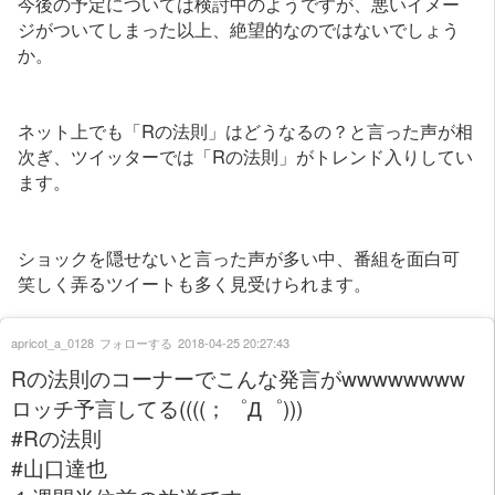
今後の予定については検討中のようですが、悪いイメー
ジがついてしまった以上、絶望的なのではないでしょう
か。
ネット上でも「Rの法則」はどうなるの？と言った声が相
次ぎ、ツイッターでは「Rの法則」がトレンド入りしてい
ます。
ショックを隠せないと言った声が多い中、番組を面白可
笑しく弄るツイートも多く見受けられます。
apricot_a_0128
フォローする
2018-04-25 20:27:43
Rの法則のコーナーでこんな発言がwwwwwwww
ロッチ予言してる((((；゜Д゜)))
#Rの法則
#山口達也