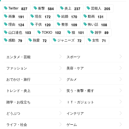
Twitter
衝撃
炎上
芸能人
827
584
237
205
画像
現在
結婚
動画
191
172
170
131
理由
子供
整形
怖い話
124
120
109
108
山口達也
TOKIO
猫
雑学
103
102
101
89
感動
熱愛
ジャニーズ
女性
79
72
72
71
エンタメ・芸能
スポーツ
ファッション
美容・ケア
おでかけ・旅行
グルメ
トレンド・炎上
笑う・衝撃・癒す
雑学・お役立ち
ＩＴ・ガジェット
どうぶつ
インテリア
ライフ・社会
ゲーム