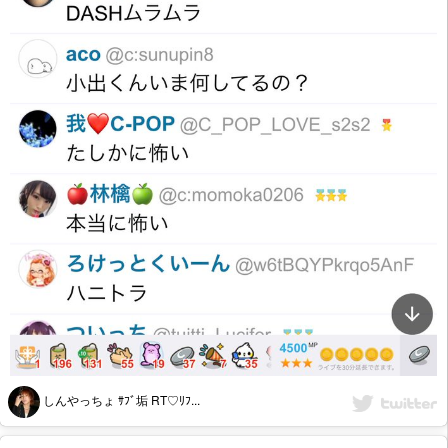
しんやっちょ ｻﾌﾞ垢 RT♡ﾘﾌ...