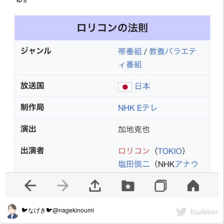
🐦なげき🐦@nagekinoumi