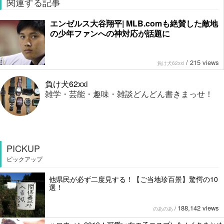
関連する記事
エンゼルス大谷翔平| MLB.comも絶賛した敵地
の少年ファンへの神対応が話題に
/
215 views
負け犬62xxi
負け犬62xxi
雑学・芸能・趣味・雑談どんどん書きまっせ！
PICKUP
ピックアップ
他県民が必ず二度見する！【ご当地珍百景】驚愕の10
選！
188,142 views
のあのあ
/