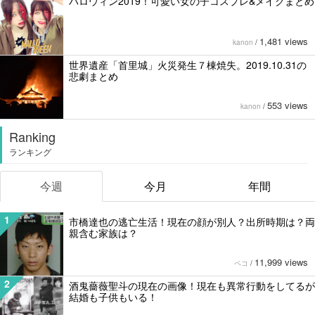
ハロウィン2019！可愛い女の子コスプレ&メイクまとめ
1,481 views
kanon
/
世界遺産「首里城」火災発生７棟焼失。2019.10.31の
悲劇まとめ
553 views
kanon
/
Ranking
ランキング
今週
今月
年間
1
市橋達也の逃亡生活！現在の顔が別人？出所時期は？両
親含む家族は？
11,999 views
ペコ
/
2
酒鬼薔薇聖斗の現在の画像！現在も異常行動をしてるが
結婚も子供もいる！