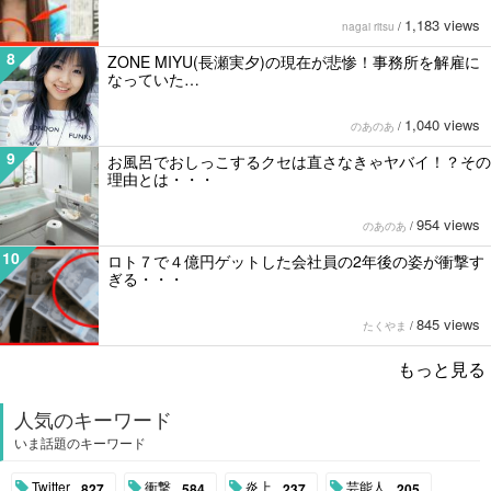
1,183 views
nagai ritsu
/
8
ZONE MIYU(長瀬実夕)の現在が悲惨！事務所を解雇に
なっていた…
1,040 views
のあのあ
/
9
お風呂でおしっこするクセは直さなきゃヤバイ！？その
理由とは・・・
954 views
のあのあ
/
10
ロト７で４億円ゲットした会社員の2年後の姿が衝撃す
ぎる・・・
845 views
たくやま
/
もっと見る
人気のキーワード
いま話題のキーワード
Twitter
衝撃
炎上
芸能人
827
584
237
205