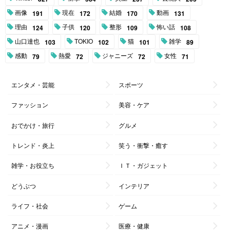
画像
現在
結婚
動画
191
172
170
131
理由
子供
整形
怖い話
124
120
109
108
山口達也
TOKIO
猫
雑学
103
102
101
89
感動
熱愛
ジャニーズ
女性
79
72
72
71
エンタメ・芸能
スポーツ
ファッション
美容・ケア
おでかけ・旅行
グルメ
トレンド・炎上
笑う・衝撃・癒す
雑学・お役立ち
ＩＴ・ガジェット
どうぶつ
インテリア
ライフ・社会
ゲーム
アニメ・漫画
医療・健康