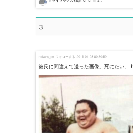
クライマックス都@momumima...
３
nekura_on
フォローする
2015-01-28 00:30:59
彼氏に間違えて送った画像。死にたい。