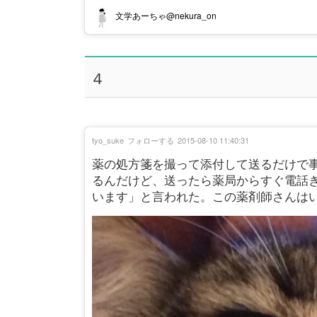
文学あーちゃ@nekura_on
４
tyo_suke
フォローする
2015-08-10 11:40:31
薬の処方箋を撮って添付して送るだけで
るんだけど、送ったら薬局からすぐ電話
います」と言われた。この薬剤師さんは