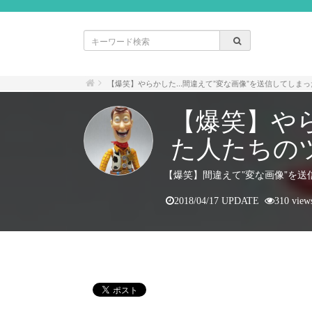
【爆笑】やらかした...間違えて”変な画像”を送信してしま
【爆笑】やら
た人たちの
【爆笑】間違えて”変な画像”を
2018/04/17 UPDATE
310 view