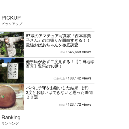
PICKUP
ピックアップ
87歳のアマチュア写真家『西本喜美
子さん』の自撮りが面白すぎる！！
最強おばあちゃんを徹底調査...
645,668 views
rico
/
他県民が必ず二度見する！【ご当地珍
百景】驚愕の10選！
188,142 views
のあのあ
/
パパに子守をお願いした結果...(汗)
2度とお願いはできないと思った瞬間
２０選！！
123,172 views
mirai
/
Ranking
ランキング