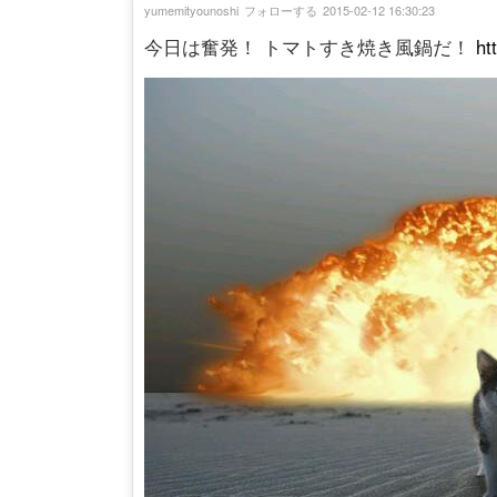
yumemityounoshi
フォローする
2015-02-12 16:30:23
今日は奮発！ トマトすき焼き風鍋だ！
ht