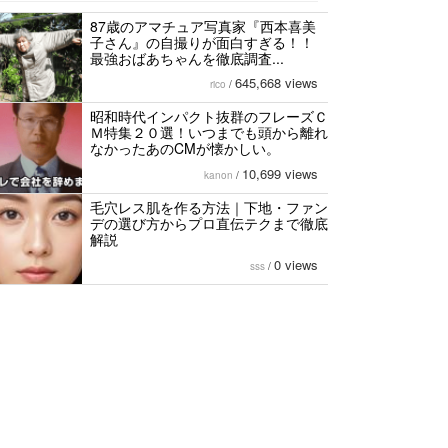
87歳のアマチュア写真家『西本喜美
子さん』の自撮りが面白すぎる！！
最強おばあちゃんを徹底調査...
645,668 views
rico
/
昭和時代インパクト抜群のフレーズＣ
Ｍ特集２０選！いつまでも頭から離れ
なかったあのCMが懐かしい。
10,699 views
kanon
/
毛穴レス肌を作る方法｜下地・ファン
デの選び方からプロ直伝テクまで徹底
解説
0 views
sss
/