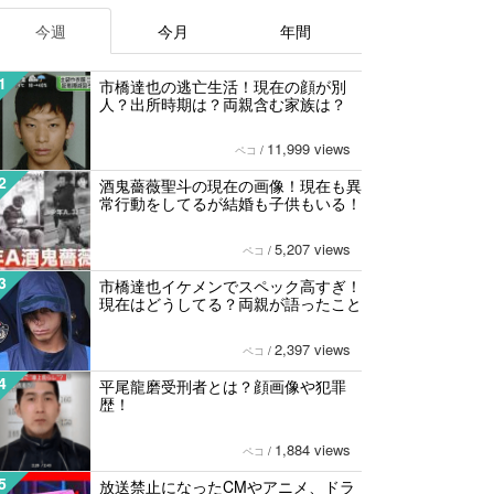
今週
今月
年間
1
市橋達也の逃亡生活！現在の顔が別
人？出所時期は？両親含む家族は？
11,999 views
ペコ
/
2
酒鬼薔薇聖斗の現在の画像！現在も異
常行動をしてるが結婚も子供もいる！
5,207 views
ペコ
/
3
市橋達也イケメンでスペック高すぎ！
現在はどうしてる？両親が語ったこと
2,397 views
ペコ
/
4
平尾龍磨受刑者とは？顔画像や犯罪
歴！
1,884 views
ペコ
/
5
放送禁止になったCMやアニメ、ドラ