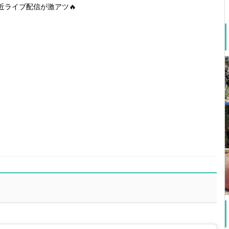
近ライブ配信が激アツ🔥