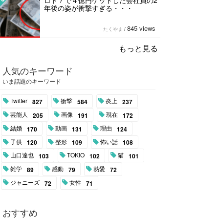
ロト７で４億円ゲットした会社員の2
年後の姿が衝撃すぎる・・・
845 views
たくやま
/
もっと見る
人気のキーワード
いま話題のキーワード
Twitter
衝撃
炎上
827
584
237
芸能人
画像
現在
205
191
172
結婚
動画
理由
170
131
124
子供
整形
怖い話
120
109
108
山口達也
TOKIO
猫
103
102
101
雑学
感動
熱愛
89
79
72
ジャニーズ
女性
72
71
おすすめ