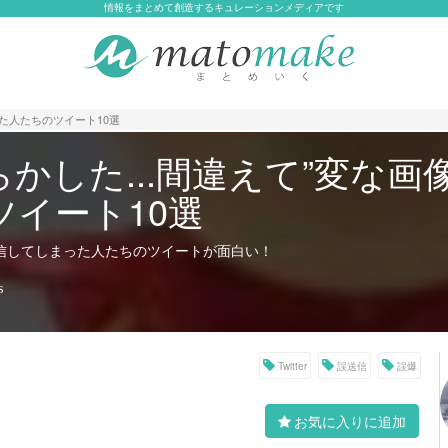
情報をまとめて創造するキュレーションメディアです
った人たちのツイート10選
かした...間違えて”変な画
ツイート10選
送信してしまった人たちのツイートが面白い！
s
Twitter
誤送信
誤爆
お気に入りに追加