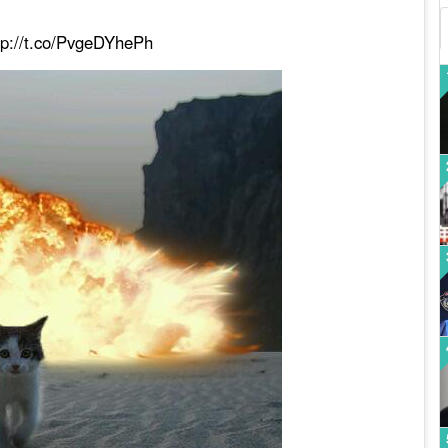
tp://t.co/PvgeDYhePh