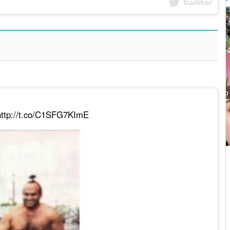
http://t.co/C1SFG7KImE