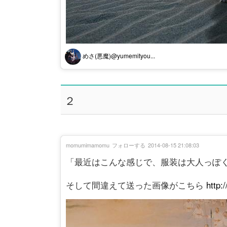
めさ(悪魔)@yumemityou...
２
momumimamomu
フォローする
2014-08-15 21:08:03
「最近はこんな感じで、服装は大人っぽ
そして間違えて送った画像がこちら
http: