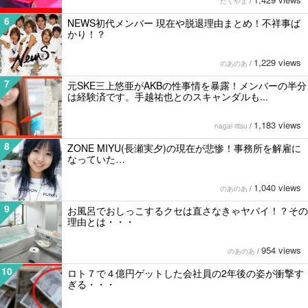
たくやま
/
6
NEWS初代メンバー 現在や脱退理由まとめ！不祥事ば
かり！？
1,229 views
のあのあ
/
7
元SKE三上悠亜がAKBの性事情を暴露！メンバーの半分
は経験済です。手越祐也とのスキャンダルも...
1,183 views
nagai ritsu
/
8
ZONE MIYU(長瀬実夕)の現在が悲惨！事務所を解雇に
なっていた…
1,040 views
のあのあ
/
9
お風呂でおしっこするクセは直さなきゃヤバイ！？その
理由とは・・・
954 views
のあのあ
/
10
ロト７で４億円ゲットした会社員の2年後の姿が衝撃す
ぎる・・・