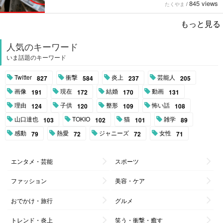
845 views
たくやま
/
もっと見る
人気のキーワード
いま話題のキーワード
Twitter
衝撃
炎上
芸能人
827
584
237
205
画像
現在
結婚
動画
191
172
170
131
理由
子供
整形
怖い話
124
120
109
108
山口達也
TOKIO
猫
雑学
103
102
101
89
感動
熱愛
ジャニーズ
女性
79
72
72
71
エンタメ・芸能
スポーツ
ファッション
美容・ケア
おでかけ・旅行
グルメ
トレンド・炎上
笑う・衝撃・癒す