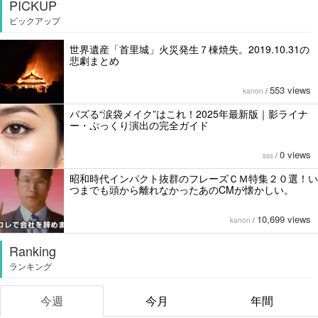
PICKUP
ピックアップ
世界遺産「首里城」火災発生７棟焼失。2019.10.31の
悲劇まとめ
553 views
kanon
/
バズる“涙袋メイク”はこれ！2025年最新版｜影ライナ
ー・ぷっくり演出の完全ガイド
0 views
sss
/
昭和時代インパクト抜群のフレーズＣＭ特集２０選！い
つまでも頭から離れなかったあのCMが懐かしい。
10,699 views
kanon
/
Ranking
ランキング
今週
今月
年間